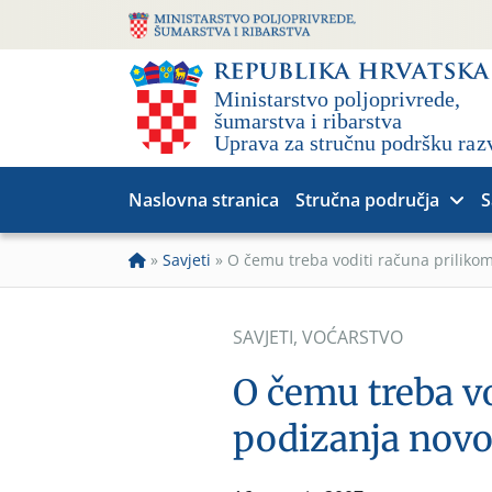
Naslovna stranica
Stručna područja
S
»
Savjeti
»
O čemu treba voditi računa priliko
SAVJETI
,
VOĆARSTVO
O čemu treba v
podizanja novo