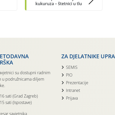
kukuruza – štetnici u tlu
JETODAVNA
ZA DJELATNIKE UPR
RŠKA
SEMIS
avjetnici su dostupni radnim
PIO
 u podružnicama diljem
Prezentacije
ke.
Intranet
 16 sati (Grad Zagreb)
Prijava
15 sati (Ispostave)
esar savjetnika