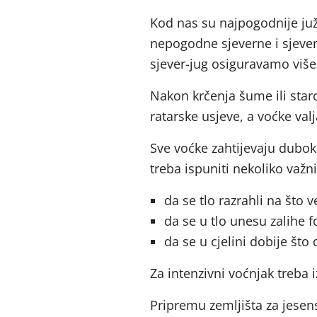
Kod nas su najpogodnije juž
nepogodne sjeverne i sjeve
sjever-jug osiguravamo više
Nakon krčenja šume ili star
ratarske usjeve, a voćke valj
Sve voćke zahtijevaju dubok
treba ispuniti nekoliko važni
da se tlo razrahli na što
da se u tlo unesu zalihe fo
da se u cjelini dobije što 
Za intenzivni voćnjak treba i
Pripremu zemljišta za jesens