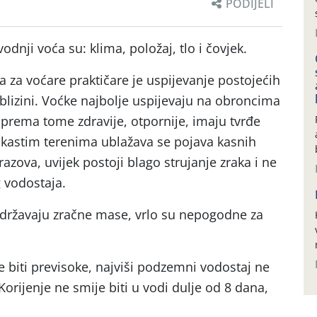
PODIJELI
odnji voća su: klima, položaj, tlo i čovjek.
ka za voćare praktičare je uspijevanje postojećih
blizini. Voćke najbolje uspijevaju na obroncima
 prema tome zdravije, otpornije, imaju tvrđe
ljkastim terenima ublažava se pojava kasnih
razova, uvijek postoji blago strujanje zraka i ne
 vodostaja.
adržavaju zračne mase, vrlo su nepogodne za
biti previsoke, najviši podzemni vodostaj ne
Korijenje ne smije biti u vodi dulje od 8 dana,