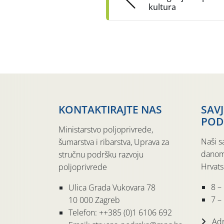
kultura
KONTAKTIRAJTE NAS
SAV
POD
Ministarstvo poljoprivrede,
Naši s
šumarstva i ribarstva, Uprava za
danom
stručnu podršku razvoju
Hrvats
poljoprivrede
8 –
Ulica Grada Vukovara 78
7 – 
10 000 Zagreb
Telefon: ++385 (0)1 6106 692
Adr