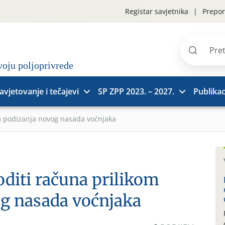
Registar savjetnika
Prepor
Pretraži
stranice
avjetovanje i tečajevi
SP ZPP 2023. – 2027.
Publikac
m podizanja novog nasada voćnjaka
oditi računa prilikom
g nasada voćnjaka