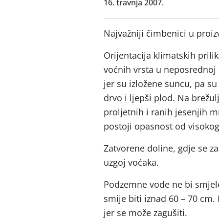
16. travnja 2007.
Najvažniji čimbenici u proizv
Orijentacija klimatskih prili
voćnih vrsta u neposrednoj 
jer su izložene suncu, pa su
drvo i ljepši plod. Na brežu
proljetnih i ranih jesenjih m
postoji opasnost od visokog
Zatvorene doline, gdje se z
uzgoj voćaka.
Podzemne vode ne bi smjele 
smije biti iznad 60 – 70 cm. 
jer se može zagušiti.