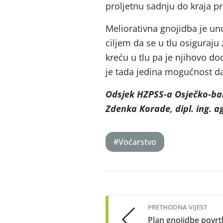
proljetnu sadnju do kraja pr
Meliorativna gnojidba je uno
ciljem da se u tlu osiguraju 
kreću u tlu pa je njihovo d
je tada jedina mogućnost da
Odsjek HZPSS-a Osječko-bar
Zdenka Korade, dipl. ing. ag
#Voćarstvo
Post
navigation
PRETHODNA VIJEST
Plan gnojidbe povrt