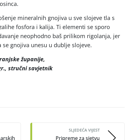
osinca.
šenje mineralnih gnojiva u sve slojeve tla s
zalihe fosfora i kalija. Ti elementi se sporo
odavanje neophodno baš prilikom rigolanja, jer
 se gnojiva unesu u dublje slojeve.
anjske županije,
r., stručni savjetnik
SLJEDEĆA VIJEST
larskih
Pripreme za sjetvu