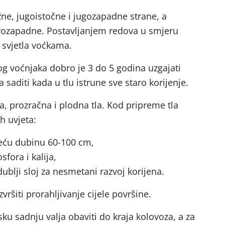
ne, jugoistočne i jugozapadne strane, a
rozapadne. Postavljanjem redova u smjeru
 svjetla voćkama.
og voćnjaka dobro je 3 do 5 godina uzgajati
a saditi kada u tlu istrune sve staro korijenje.
a, prozračna i plodna tla. Kod pripreme tla
h uvjeta:
 veću dubinu 60-100 cm,
sfora i kalija,
dublji sloj za nesmetani razvoj korijena.
zvršiti prorahljivanje cijele površine.
ku sadnju valja obaviti do kraja kolovoza, a za