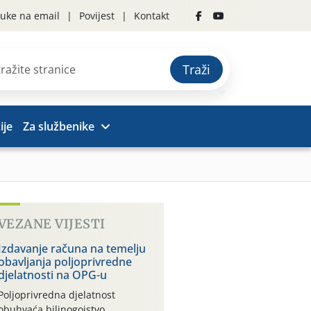
uke na email
Povijest
Kontakt
Traži
ije
Za službenike
VEZANE VIJESTI
Izdavanje računa na temelju
obavljanja poljoprivredne
djelatnosti na OPG-u
Poljoprivredna djelatnost
obuhvaća bilinogojstvo,