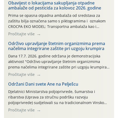
Obavijest o lokacijama sakupljanja otpadne
ambalaže od pesticida za kolovoz 2026. godine
Prima se opasna otpadna ambalaža od sredstava za
zaštitu bilja označena samo s piktogramima i oznakom
CROCPA EKO MODEL: Transportna ambalaža kao i
ambalaža drugih proizvoda koji nisu sredstva za zaštitu
Pročitajte više
bilja (npr. ambalaža od mineralnih gnojiva,) se ne
prihvaća. Korisnicima je osiguran besplatni povrat
Održivo upravljanje štetnim organizmima prema
načelima integrirane zaštite pri uzgoju krumpira
prazne ambalaže isključivo ovih tvrtki: AGROCHEM-MAKS,
AGRONOM, ALBAUGH TKI* (PINUS […]
Dana 17.7. 2026. godine održana je demonstracijska
aktivnost "Održivo upravljanje štetnim organizmima
prema načelima integrirane zaštite pri uzgoju krumpira"
na pokusnom polju "Poredje", kraj naselja Belica (ARKOD
Pročitajte više
parcela ID 2445031) (središnji dio Međimurske županije).
Održani Dani svete Ane na Pelješcu
Djelatnici Ministarstva poljoprivrede, šumarstva i
ribarstva (Uprava za stručnu podršku razvoju
poljoprivrede) sudjelovali su na tradicionalnom Vinskom
forumu, održanom 24.07.2026. godine u Domu vinarske
Pročitajte više
tradicije u Putnikovićima na poluotoku Pelješcu, u