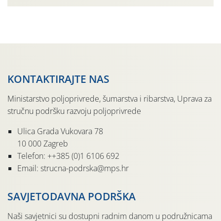
organizaciji PZ Putniković, Zadružni savez Dalmacije,
Udruga Dalmika i općina Ston. Manifestacija, koja se već
sedmu godinu zaredom održava u sklopu proslave Dana
svete […]
KONTAKTIRAJTE NAS
Ministarstvo poljoprivrede, šumarstva i ribarstva, Uprava za
stručnu podršku razvoju poljoprivrede
Ulica Grada Vukovara 78
10 000 Zagreb
Telefon: ++385 (0)1 6106 692
Email: strucna-podrska@mps.hr
SAVJETODAVNA PODRŠKA
Naši savjetnici su dostupni radnim danom u podružnicama