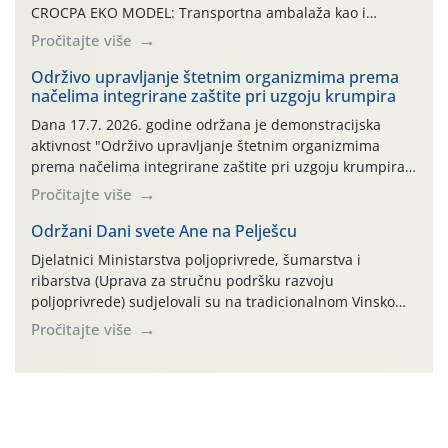
CROCPA EKO MODEL: Transportna ambalaža kao i
ambalaža drugih proizvoda koji nisu sredstva za zaštitu
Pročitajte više
bilja (npr. ambalaža od mineralnih gnojiva,) se ne
prihvaća. Korisnicima je osiguran besplatni povrat
Održivo upravljanje štetnim organizmima prema
načelima integrirane zaštite pri uzgoju krumpira
prazne ambalaže isključivo ovih tvrtki: AGROCHEM-MAKS,
AGRONOM, ALBAUGH TKI* (PINUS […]
Dana 17.7. 2026. godine održana je demonstracijska
aktivnost "Održivo upravljanje štetnim organizmima
prema načelima integrirane zaštite pri uzgoju krumpira"
na pokusnom polju "Poredje", kraj naselja Belica (ARKOD
Pročitajte više
parcela ID 2445031) (središnji dio Međimurske županije).
Održani Dani svete Ane na Pelješcu
Djelatnici Ministarstva poljoprivrede, šumarstva i
ribarstva (Uprava za stručnu podršku razvoju
poljoprivrede) sudjelovali su na tradicionalnom Vinskom
forumu, održanom 24.07.2026. godine u Domu vinarske
Pročitajte više
tradicije u Putnikovićima na poluotoku Pelješcu, u
organizaciji PZ Putniković, Zadružni savez Dalmacije,
Udruga Dalmika i općina Ston. Manifestacija, koja se već
sedmu godinu zaredom održava u sklopu proslave Dana
svete […]