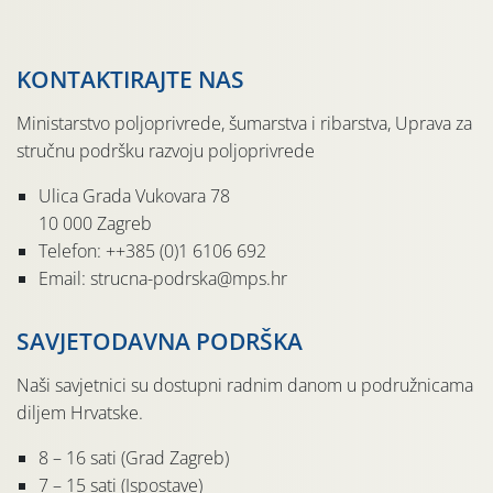
KONTAKTIRAJTE NAS
Ministarstvo poljoprivrede, šumarstva i ribarstva, Uprava za
stručnu podršku razvoju poljoprivrede
Ulica Grada Vukovara 78
10 000 Zagreb
Telefon: ++385 (0)1 6106 692
Email: strucna-podrska@mps.hr
SAVJETODAVNA PODRŠKA
Naši savjetnici su dostupni radnim danom u podružnicama
diljem Hrvatske.
8 – 16 sati (Grad Zagreb)
7 – 15 sati (Ispostave)