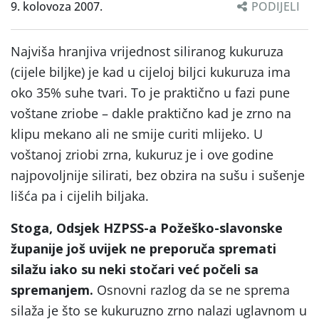
9. kolovoza 2007.
PODIJELI
Najviša hranjiva vrijednost siliranog kukuruza
(cijele biljke) je kad u cijeloj biljci kukuruza ima
oko 35% suhe tvari. To je praktično u fazi pune
voštane zriobe – dakle praktično kad je zrno na
klipu mekano ali ne smije curiti mlijeko. U
voštanoj zriobi zrna, kukuruz je i ove godine
najpovoljnije silirati, bez obzira na sušu i sušenje
lišća pa i cijelih biljaka.
Stoga, Odsjek HZPSS-a Požeško-slavonske
županije još uvijek ne preporuča spremati
silažu iako su neki stočari već počeli sa
spremanjem.
Osnovni razlog da se ne sprema
silaža je što se kukuruzno zrno nalazi uglavnom u