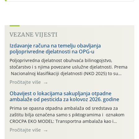
VEZANE VIJESTI
Izdavanje računa na temelju obavljanja
poljoprivredne djelatnosti na OPG-u
Poljoprivredna djelatnost obuhvaća bilinogojstvo,
stočarstvo i s njima povezane uslužne djelatnosti. Prema
Nacionalnoj klasifikaciji djelatnosti (NKD 2025) to su
skupne 01.1, 01.2, 01.3, 01.4, 01.5 i 01.6. Djelatnost
Pročitajte više
prerade poljoprivrednih proizvoda je svako djelovanje na
poljoprivredni proizvod čiji je rezultat proizvod koji
Obavijest o lokacijama sakupljanja otpadne
ambalaže od pesticida za kolovoz 2026. godine
također može biti poljoprivredni proizvod poput npr.
maslinovog ulja, bučinog ulja, vino od […]
Prima se opasna otpadna ambalaža od sredstava za
zaštitu bilja označena samo s piktogramima i oznakom
CROCPA EKO MODEL: Transportna ambalaža kao i
ambalaža drugih proizvoda koji nisu sredstva za zaštitu
Pročitajte više
bilja (npr. ambalaža od mineralnih gnojiva,) se ne