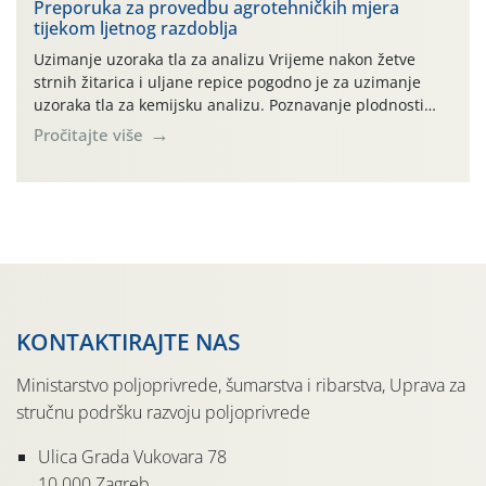
prihvaća. Korisnicima je osiguran besplatni povrat
Preporuka za provedbu agrotehničkih mjera
tijekom ljetnog razdoblja
prazne ambalaže isključivo ovih tvrtki: AGROCHEM-MAKS,
AGRONOM, ALBAUGH TKI* (PINUS […]
Uzimanje uzoraka tla za analizu Vrijeme nakon žetve
strnih žitarica i uljane repice pogodno je za uzimanje
uzoraka tla za kemijsku analizu. Poznavanje plodnosti
parcele temelj je za pravilnu gnojidbu. Samo
Pročitajte više
izbalansiranom i pravodobnom gnojidbom možemo
osigurati dobre prinose zadovoljavajuće kvalitete. Zbog
nepoznavanja opskrbljenosti tla i njegove reakcije često
se u praksi događa da radi […]
KONTAKTIRAJTE NAS
Ministarstvo poljoprivrede, šumarstva i ribarstva, Uprava za
stručnu podršku razvoju poljoprivrede
Ulica Grada Vukovara 78
10 000 Zagreb