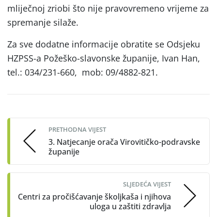
mliječnoj zriobi što nije pravovremeno vrijeme za
spremanje silaže.
Za sve dodatne informacije obratite se Odsjeku
HZPSS-a Požeško-slavonske županije, Ivan Han,
tel.: 034/231-660, mob: 09/4882-821.
Post
navigation
PRETHODNA VIJEST
3. Natjecanje orača Virovitičko-podravske
županije
SLJEDEĆA VIJEST
Centri za pročišćavanje školjkaša i njihova
uloga u zaštiti zdravlja