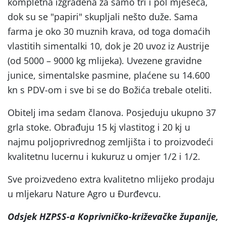
kompletna izgrađena za samo tri i pol mjeseca,
dok su se "papiri" skupljali nešto duže. Sama
farma je oko 30 muznih krava, od toga domaćih
vlastitih simentalki 10, dok je 20 uvoz iz Austrije
(od 5000 – 9000 kg mlijeka). Uvezene gravidne
junice, simentalske pasmine, plaćene su 14.600
kn s PDV-om i sve bi se do Božića trebale oteliti.
Obitelj ima sedam članova. Posjeduju ukupno 37
grla stoke. Obrađuju 15 kj vlastitog i 20 kj u
najmu poljoprivrednog zemljišta i to proizvodeći
kvalitetnu lucernu i kukuruz u omjer 1/2 i 1/2.
Sve proizvedeno extra kvalitetno mlijeko prodaju
u mljekaru Nature Agro u Đurđevcu.
Odsjek HZPSS-a Koprivničko-križevačke županije,