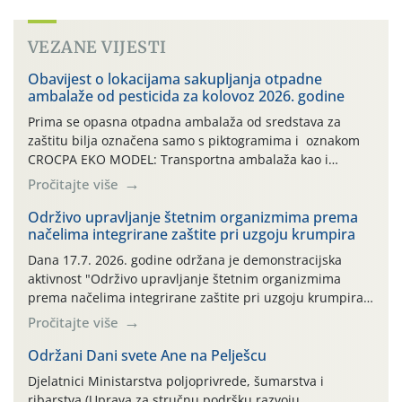
VEZANE VIJESTI
Obavijest o lokacijama sakupljanja otpadne
ambalaže od pesticida za kolovoz 2026. godine
Prima se opasna otpadna ambalaža od sredstava za
zaštitu bilja označena samo s piktogramima i oznakom
CROCPA EKO MODEL: Transportna ambalaža kao i
ambalaža drugih proizvoda koji nisu sredstva za zaštitu
Pročitajte više
bilja (npr. ambalaža od mineralnih gnojiva,) se ne
prihvaća. Korisnicima je osiguran besplatni povrat
Održivo upravljanje štetnim organizmima prema
načelima integrirane zaštite pri uzgoju krumpira
prazne ambalaže isključivo ovih tvrtki: AGROCHEM-MAKS,
AGRONOM, ALBAUGH TKI* (PINUS […]
Dana 17.7. 2026. godine održana je demonstracijska
aktivnost "Održivo upravljanje štetnim organizmima
prema načelima integrirane zaštite pri uzgoju krumpira"
na pokusnom polju "Poredje", kraj naselja Belica (ARKOD
Pročitajte više
parcela ID 2445031) (središnji dio Međimurske županije).
Održani Dani svete Ane na Pelješcu
Djelatnici Ministarstva poljoprivrede, šumarstva i
ribarstva (Uprava za stručnu podršku razvoju