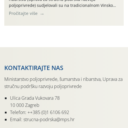
poljoprivrede) sudjelovali su na tradicionalnom Vinskom
forumu, održanom 24.07.2026. godine u Domu vinarske
Pročitajte više
tradicije u Putnikovićima na poluotoku Pelješcu, u
organizaciji PZ Putniković, Zadružni savez Dalmacije,
Udruga Dalmika i općina Ston. Manifestacija, koja se već
sedmu godinu zaredom održava u sklopu proslave Dana
svete […]
KONTAKTIRAJTE NAS
Ministarstvo poljoprivrede, šumarstva i ribarstva, Uprava za
stručnu podršku razvoju poljoprivrede
Ulica Grada Vukovara 78
10 000 Zagreb
Telefon: ++385 (0)1 6106 692
Email: strucna-podrska@mps.hr