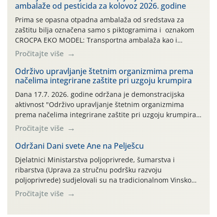
ambalaže od pesticida za kolovoz 2026. godine
Prima se opasna otpadna ambalaža od sredstava za
zaštitu bilja označena samo s piktogramima i oznakom
CROCPA EKO MODEL: Transportna ambalaža kao i
ambalaža drugih proizvoda koji nisu sredstva za zaštitu
Pročitajte više
bilja (npr. ambalaža od mineralnih gnojiva,) se ne
prihvaća. Korisnicima je osiguran besplatni povrat
Održivo upravljanje štetnim organizmima prema
načelima integrirane zaštite pri uzgoju krumpira
prazne ambalaže isključivo ovih tvrtki: AGROCHEM-MAKS,
AGRONOM, ALBAUGH TKI* (PINUS […]
Dana 17.7. 2026. godine održana je demonstracijska
aktivnost "Održivo upravljanje štetnim organizmima
prema načelima integrirane zaštite pri uzgoju krumpira"
na pokusnom polju "Poredje", kraj naselja Belica (ARKOD
Pročitajte više
parcela ID 2445031) (središnji dio Međimurske županije).
Održani Dani svete Ane na Pelješcu
Djelatnici Ministarstva poljoprivrede, šumarstva i
ribarstva (Uprava za stručnu podršku razvoju
poljoprivrede) sudjelovali su na tradicionalnom Vinskom
forumu, održanom 24.07.2026. godine u Domu vinarske
Pročitajte više
tradicije u Putnikovićima na poluotoku Pelješcu, u
organizaciji PZ Putniković, Zadružni savez Dalmacije,