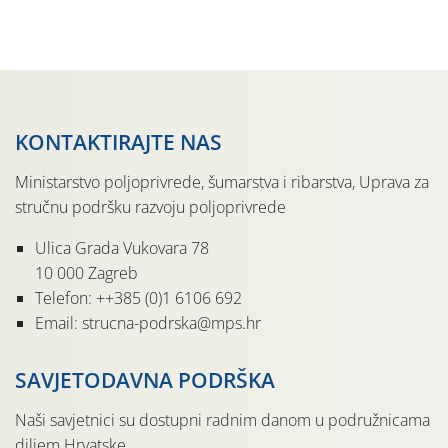
Udruga Dalmika i općina Ston. Manifestacija, koja se već
sedmu godinu zaredom održava u sklopu proslave Dana
svete […]
KONTAKTIRAJTE NAS
Ministarstvo poljoprivrede, šumarstva i ribarstva, Uprava za
stručnu podršku razvoju poljoprivrede
Ulica Grada Vukovara 78
10 000 Zagreb
Telefon: ++385 (0)1 6106 692
Email: strucna-podrska@mps.hr
SAVJETODAVNA PODRŠKA
Naši savjetnici su dostupni radnim danom u podružnicama
diljem Hrvatske.