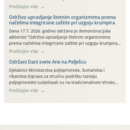
ambalaža drugih proizvoda koji nisu sredstva za zaštitu
Pročitajte više
bilja (npr. ambalaža od mineralnih gnojiva,) se ne
prihvaća. Korisnicima je osiguran besplatni povrat
Održivo upravljanje štetnim organizmima prema
načelima integrirane zaštite pri uzgoju krumpira
prazne ambalaže isključivo ovih tvrtki: AGROCHEM-MAKS,
AGRONOM, ALBAUGH TKI* (PINUS […]
Dana 17.7. 2026. godine održana je demonstracijska
aktivnost "Održivo upravljanje štetnim organizmima
prema načelima integrirane zaštite pri uzgoju krumpira"
na pokusnom polju "Poredje", kraj naselja Belica (ARKOD
Pročitajte više
parcela ID 2445031) (središnji dio Međimurske županije).
Održani Dani svete Ane na Pelješcu
Djelatnici Ministarstva poljoprivrede, šumarstva i
ribarstva (Uprava za stručnu podršku razvoju
poljoprivrede) sudjelovali su na tradicionalnom Vinskom
forumu, održanom 24.07.2026. godine u Domu vinarske
Pročitajte više
tradicije u Putnikovićima na poluotoku Pelješcu, u
organizaciji PZ Putniković, Zadružni savez Dalmacije,
Udruga Dalmika i općina Ston. Manifestacija, koja se već
sedmu godinu zaredom održava u sklopu proslave Dana
svete […]