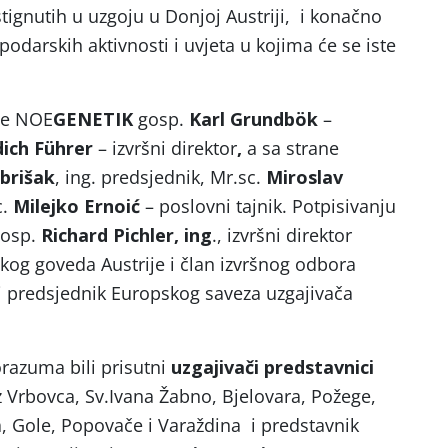
ignutih u uzgoju u Donjoj Austriji, i konačno
podarskih aktivnosti i uvjeta u kojima će se iste
ane NOE
GENETIK
gosp.
Karl Grundbök
–
dich Führer
– izvršni direktor
,
a sa strane
brišak
, ing. predsjednik, Mr.sc.
Miroslav
c.
Milejko Ernoić
– poslovni tajnik. Potpisivanju
gosp.
Richard Pichler, ing
., izvršni direktor
kog goveda Austrije i član izvršnog odbora
i predsjednik Europskog saveza uzgajivača
razuma bili prisutni
uzgajivači predstavnici
z Vrbovca, Sv.Ivana Žabno, Bjelovara, Požege,
, Gole, Popovače i Varaždina i predstavnik