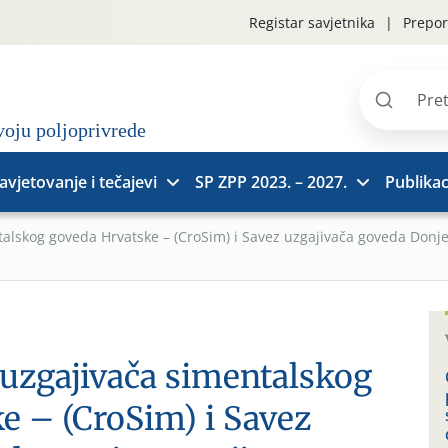
Registar savjetnika
Prepor
Pretraži
stranice
avjetovanje i tečajevi
SP ZPP 2023. – 2027.
Publikac
talskog goveda Hrvatske – (CroSim) i Savez uzgajivača goveda Donj
 uzgajivača simentalskog
e – (CroSim) i Savez