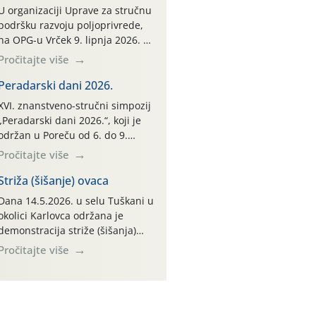
U organizaciji Uprave za stručnu
podršku razvoju poljoprivrede,
na OPG-u Vrček 9. lipnja 2026. u
Varaždinu, održana je
Pročitajte više
interaktivna radionica pod
nazivom “Klimatski pametne
Peradarski dani 2026.
prakse u ratarstvu i svinjogojstvu
XVI. znanstveno-stručni simpozij
uz diversifikaciju proizvodnje”.
„Peradarski dani 2026.“, koji je
Radionica je organizirana u
održan u Poreču od 6. do 9.
sklopu međunarodnog projekta
svibnja 2026. godine, jedan je od
Pročitajte više
Climate Farm Demo (CFD) te
najvažnijih stručnih skupova iz
stručnih radnih skupina „Klima i
područja peradarstva u
Striža (šišanje) ovaca
okoliš“ i „Ratarstvo“. Ovaj
Hrvatskoj i široj regiji.
Dana 14.5.2026. u selu Tuškani u
demonstracijski događaj, […]
okolici Karlovca održana je
demonstracija striže (šišanja)
ovaca na OPG-u koji se bavi
Pročitajte više
uzgojem ovaca. Osim domaćina
ovoj demonstraciji striže
prisustvovalo je desetak
poljoprivrednika iz različitih