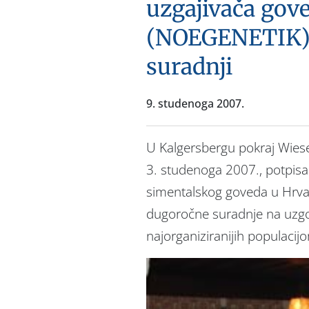
uzgajivača gove
(NOEGENETIK) 
suradnji
9. studenoga 2007.
U Kalgersbergu pokraj Wiese
3. studenoga 2007., potpisa
simentalskog goveda u Hrvat
dugoročne suradnje na uzgo
najorganiziranijih populaci