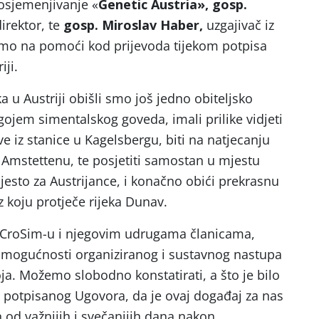
osjemenjivanje «
Genetic Austria», gosp.
direktor, te
gosp. Miroslav Haber,
uzgajivač iz
emo na pomoći kod prijevoda tijekom potpisa
ji.
u Austriji obišli smo još jedno obiteljsko
gojem simentalskog goveda, imali prilike vidjeti
 iz stanice u Kagelsbergu, biti na natjecanju
Amstettenu, te posjetiti samostan u mjestu
jesto za Austrijance, i konačno obići prekrasnu
 koju protječe rijeka Dunav.
roSim-u i njegovim udrugama članicama,
će mogućnosti organiziranog i sustavnog nastupa
ja. Možemo slobodno konstatirati, a što je bilo
 potpisanog Ugovora, da je ovaj događaj za nas
 od važnijih i svečanijih dana nakon