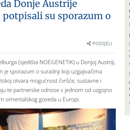
da Donje Austrije
potpisali su sporazum o
PODIJELI
lburga (sjedišta NOEGENETIK) u Donjoj Austriji,
n je sporazum o suradnji koji uzgajivačima
skoj otvara mogućnost čvršće, sustavne i
ju te partnerske odnose s jednom od uzgojno
jom simentalskog goveda u Europi.