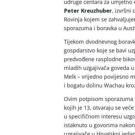
udruge centara za umjetno 
Peter Kreuzhuber
, izvršni 
Rovinja kojem se zahvaljuj
sporazuma i boravka u Austri
Tijekom dvodnevnog boravka 
gospdarstvo koje se bavi uz
predvođene rasplodne bikove
mladih uzgajivača goveda u 
Melk – vrijedno povijesno m
i bogatu dolinu Wachau kroz
Ovim potpisom sporazuma C
kojih je 13, otvaraju se ve
u specifičnom interesu uzgo
istaknuto u govorima nakon
uzgajivače u Hrvatskoj jedan