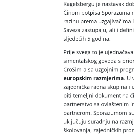
Kagelsbergu je nastavak do
Činom potpisa Sporazuma na
razinu prema uzgajivačima 
Saveza zastupaju, ali i defi
sljedećih 5 godina.
Prije svega to je ujednačava
simentalskog goveda s prio
CroSim-a sa uzgojnim pro
europskim razmjerima
. U 
zajednička radna skupina i i
biti temeljni dokument na či
partnerstvo sa ovlaštenim in
partnerom. Sporazumom su n
uključuju suradnju na razmj
školovanja, zajedničkih prom