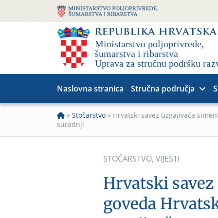
Naslovna stranica
Stručna područja
S
»
Stočarstvo
»
Hrvatski savez uzgajivača simen
suradnji
STOČARSTVO
,
VIJESTI
Hrvatski savez
goveda Hrvatsk