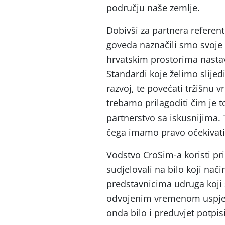
području naše zemlje.
Dobivši za partnera referen
goveda naznačili smo svoje 
hrvatskim prostorima nast
Standardi koje želimo slijedi
razvoj, te povećati tržišnu 
trebamo prilagoditi čim je t
partnerstvo sa iskusnijima
čega imamo pravo očekiv
Vodstvo CroSim-a koristi pri
sudjelovali na bilo koji na
predstavnicima udruga koji 
odvojenim vremenom uspjeli 
onda bilo i preduvjet potpis