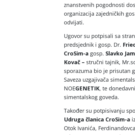
znanstvenih pogodnosti dost
organizacija zajedničkih gos
odvijati.
Ugovor su potpisali sa str
predsjednik i gosp. Dr.
Frie
CroSim-a
gosp.
Slavko Jam
Kovač –
stručni tajnik, Mr.s
sporazuma bio je prisutan 
Saveza uzgajivača simentals
NOE
GENETIK
, te donedavn
simentalskog goveda.
Također su potpisivanju spo
Udruga članica CroSim-a
i
Otok Ivanića, Ferdinandovca