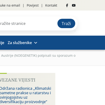
uke na email
Povijest
Kontakt
Traži
ije
Za službenike
e Austrije (NOEGENETIK) potpisali su sporazum o
VEZANE VIJESTI
Održana radionica „Klimatski
pametne prakse u ratarstvu i
svinjogojstvu uz
diversifikaciju proizvodnje“