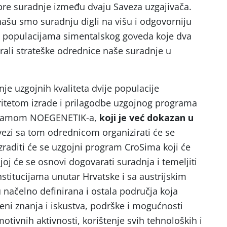
bre suradnje između dvaju Saveza uzgajivača.
šu smo suradnju digli na višu i odgovorniju
i populacijama simentalskog goveda koje dva
nirali strateške odrednice naše suradnje u
nje uzgojnih kvaliteta dvije populacije
ritetom izrade i prilagodbe uzgojnog programa
gramom NOEGENETIK-a,
koji je već dokazan u
vezi sa tom odrednicom organizirati će se
zraditi će se uzgojni program CroSima koji će
joj će se osnovi dogovarati suradnja i temeljiti
stitucijama unutar Hrvatske i sa austrijskim
ačelno definirana i ostala područja koja
eni znanja i iskustva, podrške i mogućnosti
otivnih aktivnosti, korištenje svih tehnoloških i