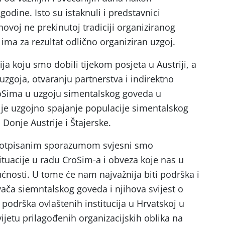
odine. Isto su istaknuli i predstavnici
hovoj ne prekinutoj tradiciji organiziranog
ima za rezultat odlično organiziran uzgoj.
ja koju smo dobili tijekom posjeta u Austriji, a
uzgoja, otvaranju partnerstva i indirektno
oSima u uzgoju simentalskog goveda u
je uzgojno spajanje populacije simentalskog
 Donje Austrije i Štajerske.
 potpisanim sporazumom svjesni smo
tuacije u radu CroSim-a i obveza koje nas u
ućnosti. U tome će nam najvažnija biti podrška i
ača siemntalskog goveda i njihova svijest o
i podrška ovlaštenih institucija u Hrvatskoj u
ijetu prilagođenih organizacijskih oblika na