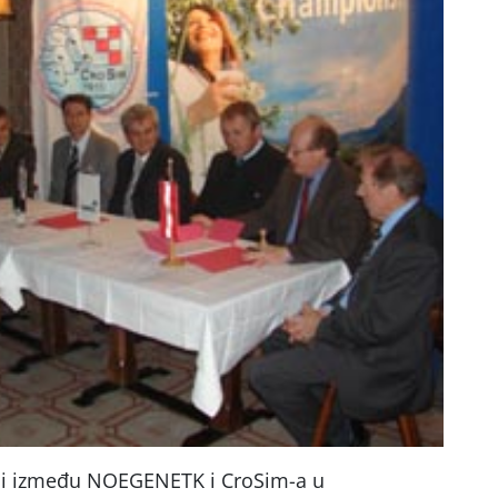
ji između NOEGENETK i CroSim-a u