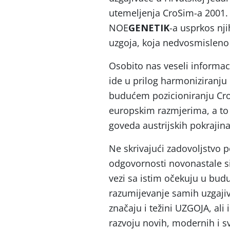
utemeljenja CroSim-a 2001. g
NOE
GENETIK
-a usprkos nji
uzgoja, koja nedvosmisleno 
Osobito nas veseli informaci
ide u prilog harmoniziranju 
budućem pozicioniranju Cr
europskim razmjerima, a to 
goveda austrijskih pokrajina
Ne skrivajući zadovoljstvo
odgovornosti novonastale si
vezi sa istim očekuju u bud
razumijevanje samih uzgajiv
značaju i težini UZGOJA, ali 
razvoju novih, modernih i sv