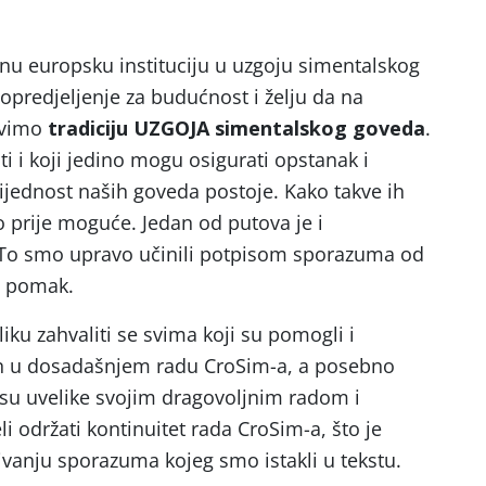
tnu europsku instituciju u uzgoju simentalskog
opredjeljenje za budućnost i želju da na
avimo
tradiciju UZGOJA simentalskog goveda
.
ti i koji jedino mogu osigurati opstanak i
vrijednost naših goveda postoje. Kako takve ih
o prije moguće. Jedan od putova je i
. To smo upravo učinili potpisom sporazuma od
ati pomak.
liku zahvaliti se svima koji su pomogli i
čin u dosadašnjem radu CroSim-a, a posebno
su uvelike svojim dragovoljnim radom i
održati kontinuitet rada CroSim-a, što je
ivanju sporazuma kojeg smo istakli u tekstu.