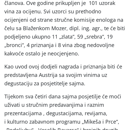
članova. Ove godine prikupljen je 101 uzorak
vina za ocijenu. Svi uzorci su prethodno
ocijenjeni od strane stručne komisije enologa na
čelu sa Blaženkom Mozer, dipl. ing. agr., te će biti
podjeljeno ukupno 11 „zlata“, 59 „srebra“, 19
„bronci“, 4 priznanja i 8 vina zbog nedovoljne
kakvoće ostalo je neocjenjeno.
Kao uvod ovoj dodjeli nagrada i priznanja biti će
predstavljena Austrija sa svojim vinima uz
degustaciju za posjetitelje sajma.
Tijekom sva četiri dana sajma posjetilje će moći
uživati u stručnim predavanjima i raznim
prezentacijama , degustacijama, revijama,
i kulturno zabavnom programu „Mikeša i Prce“,
„Rodoljubu“, „Veselih Bavarca“ i brojnih drugih.