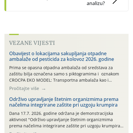
analizu?
VEZANE VIJESTI
Obavijest o lokacijama sakupljanja otpadne
ambalaže od pesticida za kolovoz 2026. godine
Prima se opasna otpadna ambalaža od sredstava za
zaštitu bilja označena samo s piktogramima i oznakom
CROCPA EKO MODEL: Transportna ambalaža kao i
ambalaža drugih proizvoda koji nisu sredstva za zaštitu
Pročitajte više
bilja (npr. ambalaža od mineralnih gnojiva,) se ne
prihvaća. Korisnicima je osiguran besplatni povrat
Održivo upravljanje štetnim organizmima prema
načelima integrirane zaštite pri uzgoju krumpira
prazne ambalaže isključivo ovih tvrtki: AGROCHEM-MAKS,
AGRONOM, ALBAUGH TKI* (PINUS […]
Dana 17.7. 2026. godine održana je demonstracijska
aktivnost "Održivo upravljanje štetnim organizmima
prema načelima integrirane zaštite pri uzgoju krumpira"
na pokusnom polju "Poredje", kraj naselja Belica (ARKOD