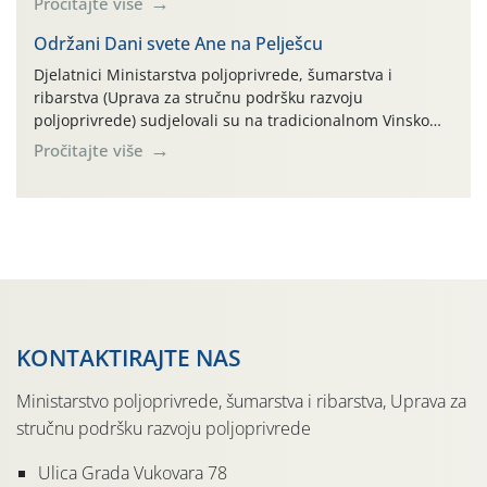
Pročitajte više
parcela ID 2445031) (središnji dio Međimurske županije).
Održani Dani svete Ane na Pelješcu
Djelatnici Ministarstva poljoprivrede, šumarstva i
ribarstva (Uprava za stručnu podršku razvoju
poljoprivrede) sudjelovali su na tradicionalnom Vinskom
forumu, održanom 24.07.2026. godine u Domu vinarske
Pročitajte više
tradicije u Putnikovićima na poluotoku Pelješcu, u
organizaciji PZ Putniković, Zadružni savez Dalmacije,
Udruga Dalmika i općina Ston. Manifestacija, koja se već
sedmu godinu zaredom održava u sklopu proslave Dana
svete […]
KONTAKTIRAJTE NAS
Ministarstvo poljoprivrede, šumarstva i ribarstva, Uprava za
stručnu podršku razvoju poljoprivrede
Ulica Grada Vukovara 78