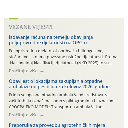
VEZANE VIJESTI
Izdavanje računa na temelju obavljanja
poljoprivredne djelatnosti na OPG-u
Poljoprivredna djelatnost obuhvaća bilinogojstvo,
stočarstvo i s njima povezane uslužne djelatnosti. Prema
Nacionalnoj klasifikaciji djelatnosti (NKD 2025) to su
skupne 01.1, 01.2, 01.3, 01.4, 01.5 i 01.6. Djelatnost
Pročitajte više
prerade poljoprivrednih proizvoda je svako djelovanje na
poljoprivredni proizvod čiji je rezultat proizvod koji
Obavijest o lokacijama sakupljanja otpadne
ambalaže od pesticida za kolovoz 2026. godine
također može biti poljoprivredni proizvod poput npr.
maslinovog ulja, bučinog ulja, vino od […]
Prima se opasna otpadna ambalaža od sredstava za
zaštitu bilja označena samo s piktogramima i oznakom
CROCPA EKO MODEL: Transportna ambalaža kao i
ambalaža drugih proizvoda koji nisu sredstva za zaštitu
Pročitajte više
bilja (npr. ambalaža od mineralnih gnojiva,) se ne
prihvaća. Korisnicima je osiguran besplatni povrat
Preporuka za provedbu agrotehničkih mjera