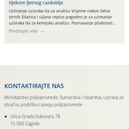
tijekom ljetnog razdoblja
prazne ambalaže isključivo ovih tvrtki: AGROCHEM-MAKS,
AGRONOM, ALBAUGH TKI* (PINUS […]
Uzimanje uzoraka tla za analizu Vrijeme nakon žetve
strnih žitarica i uljane repice pogodno je za uzimanje
uzoraka tla za kemijsku analizu. Poznavanje plodnosti
parcele temelj je za pravilnu gnojidbu. Samo
Pročitajte više
izbalansiranom i pravodobnom gnojidbom možemo
osigurati dobre prinose zadovoljavajuće kvalitete. Zbog
nepoznavanja opskrbljenosti tla i njegove reakcije često
se u praksi događa da radi […]
KONTAKTIRAJTE NAS
Ministarstvo poljoprivrede, šumarstva i ribarstva, Uprava za
stručnu podršku razvoju poljoprivrede
Ulica Grada Vukovara 78
10 000 Zagreb