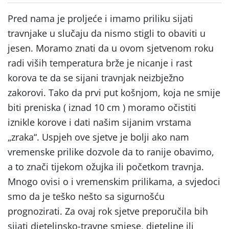
Pred nama je proljeće i imamo priliku sijati
travnjake u slučaju da nismo stigli to obaviti u
jesen. Moramo znati da u ovom sjetvenom roku
radi viših temperatura brže je nicanje i rast
korova te da se sijani travnjak neizbježno
zakorovi. Tako da prvi put košnjom, koja ne smije
biti preniska ( iznad 10 cm ) moramo očistiti
iznikle korove i dati našim sijanim vrstama
„zraka“. Uspjeh ove sjetve je bolji ako nam
vremenske prilike dozvole da to ranije obavimo,
a to znači tijekom ožujka ili početkom travnja.
Mnogo ovisi o i vremenskim prilikama, a svjedoci
smo da je teško nešto sa sigurnošću
prognozirati. Za ovaj rok sjetve preporučila bih
sijati djetelinsko-travne smjese, djeteline ili