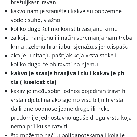
brežuljkast, ravan
kakvo nam je stanište i kakve su podzemne
vode : suho, vlažno
koliko dugo želimo koristiti zasijanu krmu
za koju namjenu ili način spremanja nam treba
krma : zelenu hranidbu, sjenažu,sijeno,ispašu
ako je u pitanju pašnjak koja vrsta stoke i
koliko dugo će obitavati na njemu
kakvo je stanje hranjiva i tlu i kakav je ph
tla ( kiselost tla)
kakav je međusobni odnos pojedinih travnih
vrsta i djetelina ako sijemo više biljnih vrsta,
da li one podnose jedne druge ili neke
prodornije jednostavno uguše drugu vrstu koja
nema priliku se razviti
što možemo naći u poljoapotekama i koja je