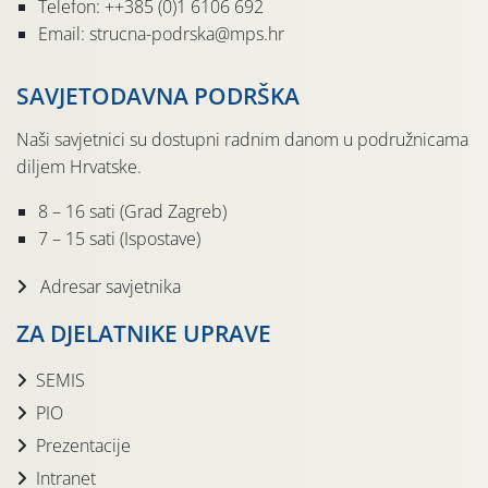
Telefon: ++385 (0)1 6106 692
Email: strucna-podrska@mps.hr
SAVJETODAVNA PODRŠKA
Naši savjetnici su dostupni radnim danom u podružnicama
diljem Hrvatske.
8 – 16 sati (Grad Zagreb)
7 – 15 sati (Ispostave)
Adresar savjetnika
ZA DJELATNIKE UPRAVE
SEMIS
PIO
Prezentacije
Intranet