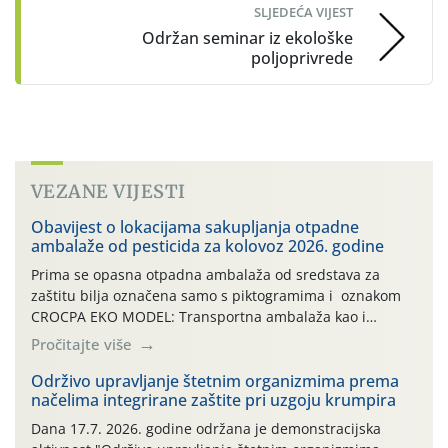
SLJEDEĆA VIJEST
Održan seminar iz ekološke
poljoprivrede
VEZANE VIJESTI
Obavijest o lokacijama sakupljanja otpadne
ambalaže od pesticida za kolovoz 2026. godine
Prima se opasna otpadna ambalaža od sredstava za
zaštitu bilja označena samo s piktogramima i oznakom
CROCPA EKO MODEL: Transportna ambalaža kao i
ambalaža drugih proizvoda koji nisu sredstva za zaštitu
Pročitajte više
bilja (npr. ambalaža od mineralnih gnojiva,) se ne
prihvaća. Korisnicima je osiguran besplatni povrat
Održivo upravljanje štetnim organizmima prema
načelima integrirane zaštite pri uzgoju krumpira
prazne ambalaže isključivo ovih tvrtki: AGROCHEM-MAKS,
AGRONOM, ALBAUGH TKI* (PINUS […]
Dana 17.7. 2026. godine održana je demonstracijska