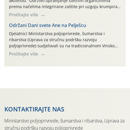
aktivnost "Održivo upravljanje štetnim organizmima
prema načelima integrirane zaštite pri uzgoju krumpira"
na pokusnom polju "Poredje", kraj naselja Belica (ARKOD
Pročitajte više
parcela ID 2445031) (središnji dio Međimurske županije).
Održani Dani svete Ane na Pelješcu
Djelatnici Ministarstva poljoprivrede, šumarstva i
ribarstva (Uprava za stručnu podršku razvoju
poljoprivrede) sudjelovali su na tradicionalnom Vinskom
forumu, održanom 24.07.2026. godine u Domu vinarske
Pročitajte više
tradicije u Putnikovićima na poluotoku Pelješcu, u
organizaciji PZ Putniković, Zadružni savez Dalmacije,
Udruga Dalmika i općina Ston. Manifestacija, koja se već
sedmu godinu zaredom održava u sklopu proslave Dana
svete […]
KONTAKTIRAJTE NAS
Ministarstvo poljoprivrede, šumarstva i ribarstva, Uprava za
stručnu podršku razvoju poljoprivrede