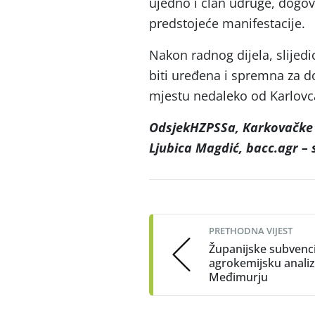
ujedno i član udruge, dogov
predstojeće manifestacije.
Nakon radnog dijela, slijedi
biti uređena i spremna za do
mjestu nedaleko od Karlovc
OdsjekHZPSSa, Karkovačke 
Ljubica Magdić, bacc.agr – 
Post
navigation
PRETHODNA VIJEST
Županijske subvenci
agrokemijsku analiz
Međimurju