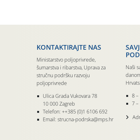
KONTAKTIRAJTE NAS
SAV
POD
Ministarstvo poljoprivrede,
Naši s
šumarstva i ribarstva, Uprava za
danom
stručnu podršku razvoju
Hrvats
poljoprivrede
8 –
Ulica Grada Vukovara 78
7 – 
10 000 Zagreb
Telefon: ++385 (0)1 6106 692
Adr
Email: strucna-podrska@mps.hr