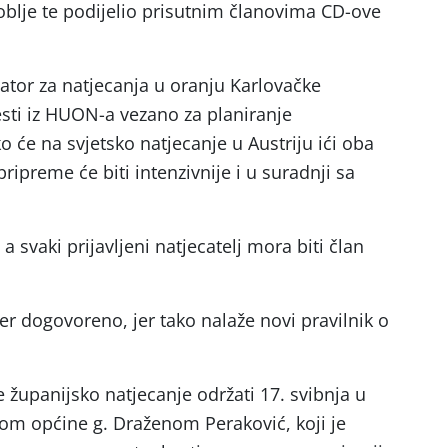
oblje te podijelio prisutnim članovima CD-ove
ator za natjecanja u oranju Karlovačke
esti iz HUON-a vezano za planiranje
o će na svjetsko natjecanje u Austriju ići oba
ripreme će biti intenzivnije i u suradnji sa
 a svaki prijavljeni natjecatelj mora biti član
er dogovoreno, jer tako nalaže novi pravilnik o
 županijsko natjecanje održati 17. svibnja u
ikom općine g. Draženom Peraković, koji je