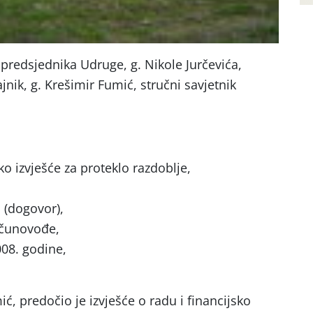
redsjednika Udruge, g. Nikole Jurčevića,
nik, g. Krešimir Fumić, stručni savjetnik
sko izvješće za proteklo razdoblje,
 (dogovor),
ačunovođe,
08. godine,
ć, predočio je izvješće o radu i financijsko