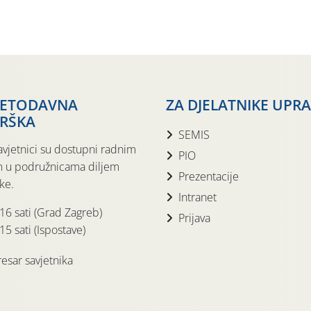
JETODAVNA
ZA DJELATNIKE UPR
RŠKA
SEMIS
avjetnici su dostupni radnim
PIO
 u podružnicama diljem
Prezentacije
ke.
Intranet
 16 sati (Grad Zagreb)
Prijava
15 sati (Ispostave)
esar savjetnika