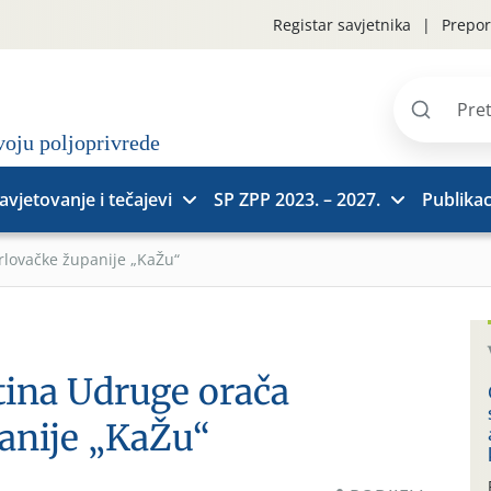
Registar savjetnika
Prepor
Pretraži
stranice
avjetovanje i tečajevi
SP ZPP 2023. – 2027.
Publikac
lovačke županije „KaŽu“
ina Udruge orača
anije „KaŽu“