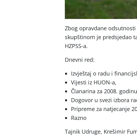
Zbog opravdane odsutnosti p
skupštinom je predsjedao taj
HZPSS-a.
Dnevni red:
Izvještaj o radu i financij
Vijesti iz HUON-a,
Članarina za 2008. godinu
Dogovor u svezi izbora r
Pripreme za natjecanje 20
Razno
Tajnik Udruge, Krešimir Fumi