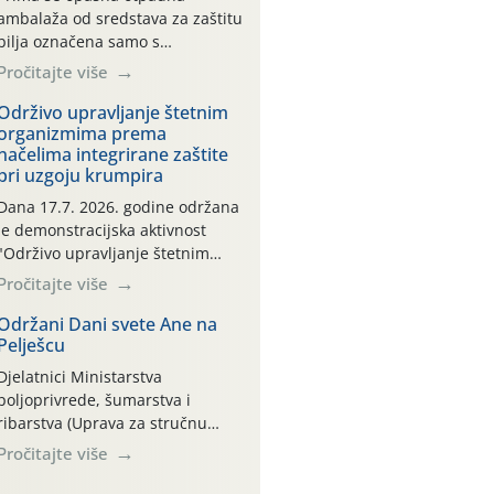
ambalaža od sredstava za zaštitu
bilja označena samo s
piktogramima i oznakom
Pročitajte više
CROCPA EKO MODEL:
Transportna ambalaža kao i
Održivo upravljanje štetnim
organizmima prema
ambalaža drugih proizvoda koji
načelima integrirane zaštite
nisu sredstva za zaštitu bilja
pri uzgoju krumpira
(npr. ambalaža od mineralnih
gnojiva,) se ne prihvaća.
Dana 17.7. 2026. godine održana
Korisnicima je osiguran
je demonstracijska aktivnost
besplatni povrat prazne
"Održivo upravljanje štetnim
ambalaže isključivo ovih tvrtki:
organizmima prema načelima
Pročitajte više
AGROCHEM-MAKS, AGRONOM,
integrirane zaštite pri uzgoju
ALBAUGH TKI* (PINUS […]
krumpira" na pokusnom polju
Održani Dani svete Ane na
Pelješcu
"Poredje", kraj naselja Belica
(ARKOD parcela ID 2445031)
Djelatnici Ministarstva
(središnji dio Međimurske
poljoprivrede, šumarstva i
županije).
ribarstva (Uprava za stručnu
podršku razvoju poljoprivrede)
Pročitajte više
sudjelovali su na tradicionalnom
Vinskom forumu, održanom