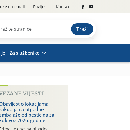
uke na email
Povijest
Kontakt
Traži
ije
Za službenike
VEZANE VIJESTI
Obavijest o lokacijama
sakupljanja otpadne
ambalaže od pesticida za
kolovoz 2026. godine
Prima se opasna otpadna