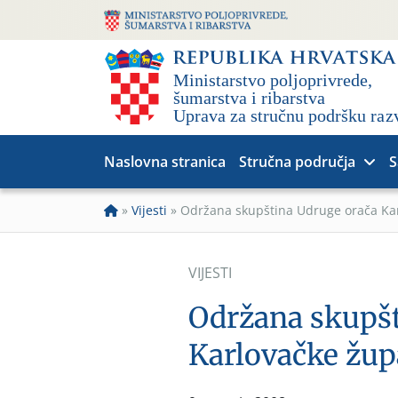
Naslovna stranica
Stručna područja
S
»
Vijesti
»
Održana skupština Udruge orača Kar
VIJESTI
Održana skupšt
Karlovačke žup