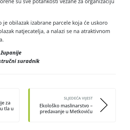
orene su sve potankosti vezane za organizaciju
o je obilazak izabrane parcele koja će uskoro
lazak natjecatelja, a nalazi se na atraktivnom
a.
županije
stručni suradnik
SLJEDEĆA VIJEST
je za
Ekološko maslinarstvo –
u tla u
predavanje u Metkoviću