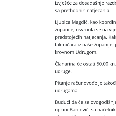
izvješće za dosadašnje razd
sa prethodnih natjecanja.
Ljubica Magdić, kao koordin
županije, osvrnula se na vij
predstojećih natjecanja. Kak
takmičara iz naše županije, p
krovnom Udrugom.
Članarina će ostati 50,00 kn,
udruge.
Pitanje računovođe je takođ
udrugama.
Budući da će se ovogodišnje
općini Barilović, sa načeln