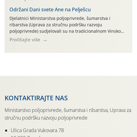
parcela ID 2445031) (središnji dio Međimurske županije).
Održani Dani svete Ane na Pelješcu
Djelatnici Ministarstva poljoprivrede, šumarstva i
ribarstva (Uprava za stručnu podršku razvoju
poljoprivrede) sudjelovali su na tradicionalnom Vinskom
forumu, održanom 24.07.2026. godine u Domu vinarske
Pročitajte više
tradicije u Putnikovićima na poluotoku Pelješcu, u
organizaciji PZ Putniković, Zadružni savez Dalmacije,
Udruga Dalmika i općina Ston. Manifestacija, koja se već
sedmu godinu zaredom održava u sklopu proslave Dana
svete […]
KONTAKTIRAJTE NAS
Ministarstvo poljoprivrede, šumarstva i ribarstva, Uprava za
stručnu podršku razvoju poljoprivrede
Ulica Grada Vukovara 78