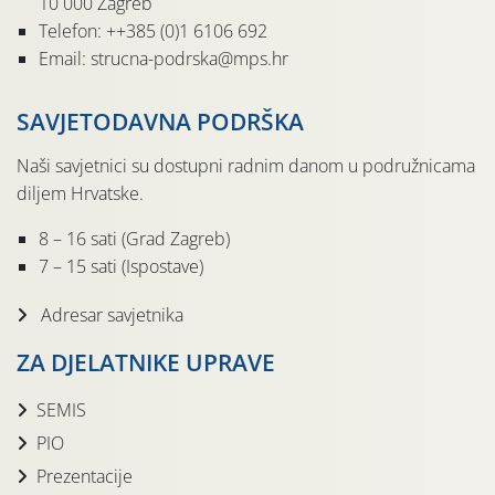
10 000 Zagreb
Telefon: ++385 (0)1 6106 692
Email: strucna-podrska@mps.hr
SAVJETODAVNA PODRŠKA
Naši savjetnici su dostupni radnim danom u podružnicama
diljem Hrvatske.
8 – 16 sati (Grad Zagreb)
7 – 15 sati (Ispostave)
Adresar savjetnika
ZA DJELATNIKE UPRAVE
SEMIS
PIO
Prezentacije