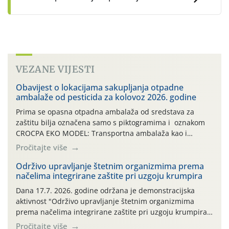
VEZANE VIJESTI
Obavijest o lokacijama sakupljanja otpadne
ambalaže od pesticida za kolovoz 2026. godine
Prima se opasna otpadna ambalaža od sredstava za
zaštitu bilja označena samo s piktogramima i oznakom
CROCPA EKO MODEL: Transportna ambalaža kao i
ambalaža drugih proizvoda koji nisu sredstva za zaštitu
Pročitajte više
bilja (npr. ambalaža od mineralnih gnojiva,) se ne
prihvaća. Korisnicima je osiguran besplatni povrat
Održivo upravljanje štetnim organizmima prema
načelima integrirane zaštite pri uzgoju krumpira
prazne ambalaže isključivo ovih tvrtki: AGROCHEM-MAKS,
AGRONOM, ALBAUGH TKI* (PINUS […]
Dana 17.7. 2026. godine održana je demonstracijska
aktivnost "Održivo upravljanje štetnim organizmima
prema načelima integrirane zaštite pri uzgoju krumpira"
na pokusnom polju "Poredje", kraj naselja Belica (ARKOD
Pročitajte više