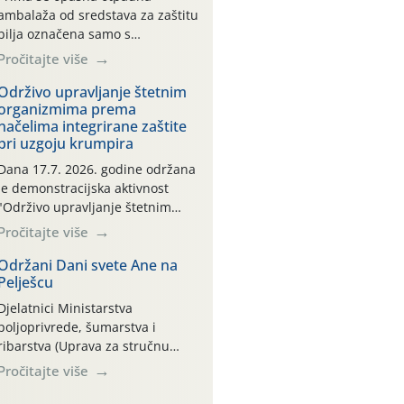
ambalaža od sredstava za zaštitu
bilja označena samo s
piktogramima i oznakom
Pročitajte više
CROCPA EKO MODEL:
Transportna ambalaža kao i
Održivo upravljanje štetnim
organizmima prema
ambalaža drugih proizvoda koji
načelima integrirane zaštite
nisu sredstva za zaštitu bilja
pri uzgoju krumpira
(npr. ambalaža od mineralnih
gnojiva,) se ne prihvaća.
Dana 17.7. 2026. godine održana
Korisnicima je osiguran
je demonstracijska aktivnost
besplatni povrat prazne
"Održivo upravljanje štetnim
ambalaže isključivo ovih tvrtki:
organizmima prema načelima
Pročitajte više
AGROCHEM-MAKS, AGRONOM,
integrirane zaštite pri uzgoju
ALBAUGH TKI* (PINUS […]
krumpira" na pokusnom polju
Održani Dani svete Ane na
Pelješcu
"Poredje", kraj naselja Belica
(ARKOD parcela ID 2445031)
Djelatnici Ministarstva
(središnji dio Međimurske
poljoprivrede, šumarstva i
županije).
ribarstva (Uprava za stručnu
podršku razvoju poljoprivrede)
Pročitajte više
sudjelovali su na tradicionalnom
Vinskom forumu, održanom