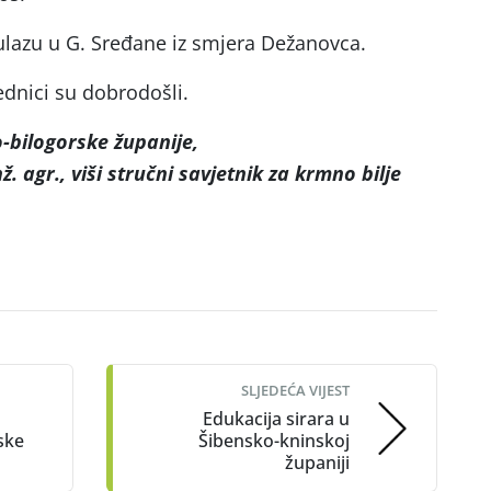
 ulazu u G. Sređane iz smjera Dežanovca.
rednici su dobrodošli.
-bilogorske županije,
ž. agr., viši stručni savjetnik za krmno bilje
SLJEDEĆA VIJEST
Edukacija sirara u
ske
Šibensko-kninskoj
županiji