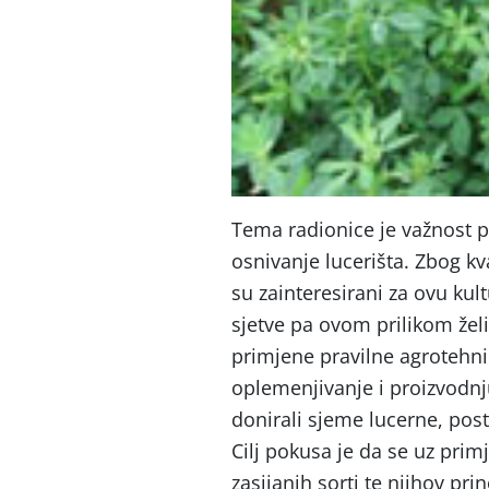
Tema radionice je važnost p
osnivanje lucerišta. Zbog kv
su zainteresirani za ovu ku
sjetve pa ovom prilikom žel
primjene pravilne agrotehnik
oplemenjivanje i proizvodnju 
donirali sjeme lucerne, pos
Cilj pokusa je da se uz prim
zasijanih sorti te njihov prin