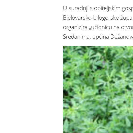
U suradnji s obiteljskim g
Bjelovarsko-bilogorske župan
organizira „učionicu na otvo
Sređanima, općina Dežanov