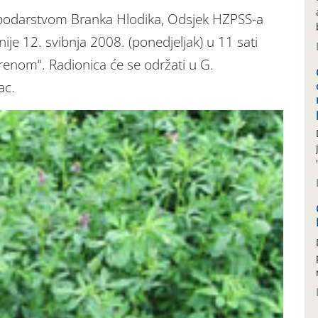
ospodarstvom Branka Hlodika, Odsjek HZPSS-a
ije 12. svibnja 2008. (ponedjeljak) u 11 sati
renom“. Radionica će se održati u G.
ac.