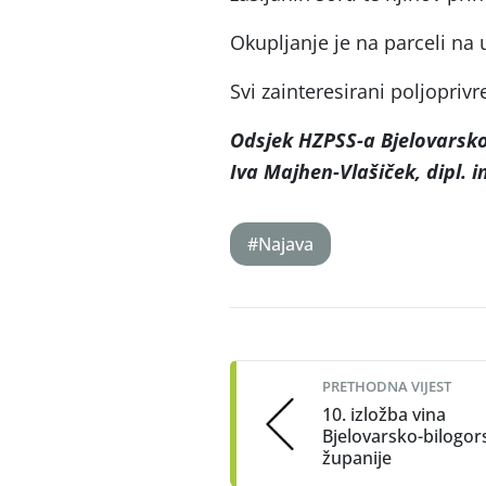
Okupljanje je na parceli na
Svi zainteresirani poljopriv
Odsjek HZPSS-a Bjelovarsko
Iva Majhen-Vlašiček, dipl. in
#Najava
Post
navigation
PRETHODNA VIJEST
10. izložba vina
Bjelovarsko-bilogor
županije