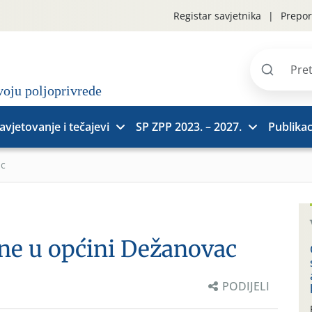
Registar savjetnika
Prepor
Pretraži
stranice
avjetovanje i tečajevi
SP ZPP 2023. – 2027.
Publikac
ac
rne u općini Dežanovac
PODIJELI