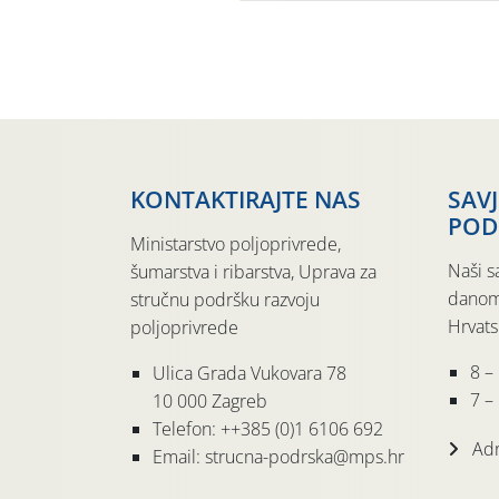
KONTAKTIRAJTE NAS
SAV
POD
Ministarstvo poljoprivrede,
Naši s
šumarstva i ribarstva, Uprava za
danom
stručnu podršku razvoju
Hrvats
poljoprivrede
8 –
Ulica Grada Vukovara 78
7 – 
10 000 Zagreb
Telefon: ++385 (0)1 6106 692
Adr
Email: strucna-podrska@mps.hr