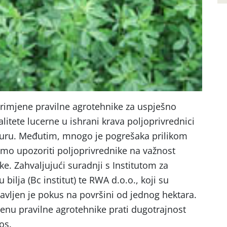
rimjene pravilne agrotehnike za uspješno
alitete lucerne u ishrani krava poljoprivrednici
lturu. Međutim, mnogo je pogrešaka prilikom
imo upozoriti poljoprivrednike na važnost
e. Zahvaljujući suradnji s Institutom za
bilja (Bc institut) te RWA d.o.o., koji su
tavljen je pokus na površini od jednog hektara.
jenu pravilne agrotehnike prati dugotrajnost
os.