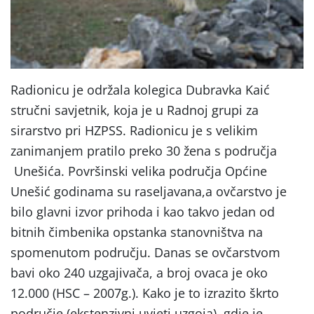
Radionicu je održala kolegica Dubravka Kaić
stručni savjetnik, koja je u Radnoj grupi za
sirarstvo pri HZPSS. Radionicu je s velikim
zanimanjem pratilo preko 30 žena s područja
Unešića. Površinski velika područja Općine
Unešić godinama su raseljavana,a ovčarstvo je
bilo glavni izvor prihoda i kao takvo jedan od
bitnih čimbenika opstanka stanovništva na
spomenutom području. Danas se ovčarstvom
bavi oko 240 uzgajivača, a broj ovaca je oko
12.000 (HSC – 2007g.). Kako je to izrazito škrto
područje (ekstenzivni uvjeti uzgoja), gdje je