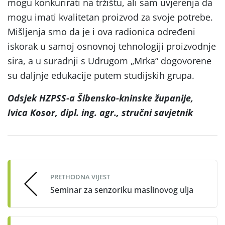
mogu konkurirati na tržištu, ali sam uvjerenja da
mogu imati kvalitetan proizvod za svoje potrebe.
Mišljenja smo da je i ova radionica određeni
iskorak u samoj osnovnoj tehnologiji proizvodnje
sira, a u suradnji s Udrugom „Mrka“ dogovorene
su daljnje edukacije putem studijskih grupa.
Odsjek
HZPSS
-a
Šibensko
-kninske
županije,
Ivica Kosor, dipl
. ing
. agr
., stru
čni
savjetnik
Post
navigation
PRETHODNA VIJEST
Seminar za senzoriku maslinovog ulja