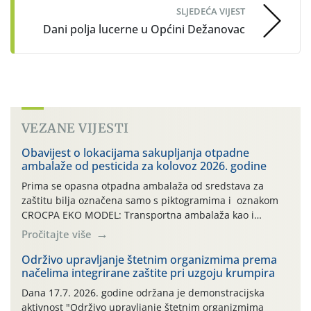
SLJEDEĆA VIJEST
Dani polja lucerne u Općini Dežanovac
VEZANE VIJESTI
Obavijest o lokacijama sakupljanja otpadne
ambalaže od pesticida za kolovoz 2026. godine
Prima se opasna otpadna ambalaža od sredstava za
zaštitu bilja označena samo s piktogramima i oznakom
CROCPA EKO MODEL: Transportna ambalaža kao i
ambalaža drugih proizvoda koji nisu sredstva za zaštitu
Pročitajte više
bilja (npr. ambalaža od mineralnih gnojiva,) se ne
prihvaća. Korisnicima je osiguran besplatni povrat
Održivo upravljanje štetnim organizmima prema
načelima integrirane zaštite pri uzgoju krumpira
prazne ambalaže isključivo ovih tvrtki: AGROCHEM-MAKS,
AGRONOM, ALBAUGH TKI* (PINUS […]
Dana 17.7. 2026. godine održana je demonstracijska
aktivnost "Održivo upravljanje štetnim organizmima