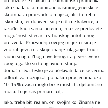
produžuje se i laktacija. Dalmatinska pramenka,
iako spada u kombinirane pasmine,genetski je
skromna za proizvodnju mlijeka, ali i to treba
iskoristiti, jer dobiveni sir je odlične kakvoće, a
također kao i sama janjetina, ima sve preduvjete
mogućnosti stjecanja vrhunskog autohtonog
proizvoda. Proizvodnja ovčjeg mlijeka i sira je
vrlo zahtjevna i iziskuje znanje, ulaganje, trud i
radnu snagu. Zbog navedenoga, a prvenstveno
zbog toga što su to uglavnom starija
domaćinstva, teško je za očekivati da će se većina
odlučiti za mužnju,ali po našim procjenama oko
10 -15 % ovaca moglo bi se musti, tj. djelomično
musti. To je naš primarni cilj.
Iako, treba biti realan, oni svojim količinama ne