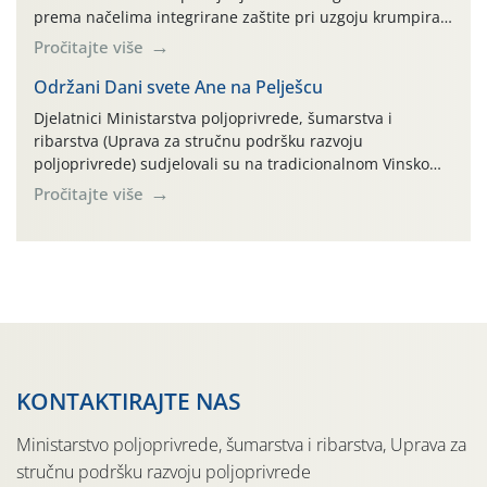
prema načelima integrirane zaštite pri uzgoju krumpira"
na pokusnom polju "Poredje", kraj naselja Belica (ARKOD
Pročitajte više
parcela ID 2445031) (središnji dio Međimurske županije).
Održani Dani svete Ane na Pelješcu
Djelatnici Ministarstva poljoprivrede, šumarstva i
ribarstva (Uprava za stručnu podršku razvoju
poljoprivrede) sudjelovali su na tradicionalnom Vinskom
forumu, održanom 24.07.2026. godine u Domu vinarske
Pročitajte više
tradicije u Putnikovićima na poluotoku Pelješcu, u
organizaciji PZ Putniković, Zadružni savez Dalmacije,
Udruga Dalmika i općina Ston. Manifestacija, koja se već
sedmu godinu zaredom održava u sklopu proslave Dana
svete […]
KONTAKTIRAJTE NAS
Ministarstvo poljoprivrede, šumarstva i ribarstva, Uprava za
stručnu podršku razvoju poljoprivrede