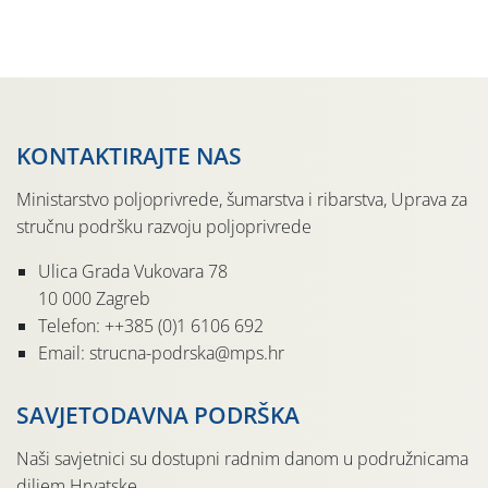
Udruga Dalmika i općina Ston. Manifestacija, koja se već
sedmu godinu zaredom održava u sklopu proslave Dana
svete […]
KONTAKTIRAJTE NAS
Ministarstvo poljoprivrede, šumarstva i ribarstva, Uprava za
stručnu podršku razvoju poljoprivrede
Ulica Grada Vukovara 78
10 000 Zagreb
Telefon: ++385 (0)1 6106 692
Email: strucna-podrska@mps.hr
SAVJETODAVNA PODRŠKA
Naši savjetnici su dostupni radnim danom u podružnicama
diljem Hrvatske.