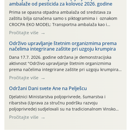
ambalaže od pesticida za kolovoz 2026. godine
Prima se opasna otpadna ambalaža od sredstava za
zaštitu bilja označena samo s piktogramima i oznakom
CROCPA EKO MODEL: Transportna ambalaža kao i
ambalaža drugih proizvoda koji nisu sredstva za zaštitu
Pročitajte više
bilja (npr. ambalaža od mineralnih gnojiva,) se ne
prihvaća. Korisnicima je osiguran besplatni povrat
Održivo upravljanje štetnim organizmima prema
načelima integrirane zaštite pri uzgoju krumpira
prazne ambalaže isključivo ovih tvrtki: AGROCHEM-MAKS,
AGRONOM, ALBAUGH TKI* (PINUS […]
Dana 17.7. 2026. godine održana je demonstracijska
aktivnost "Održivo upravljanje štetnim organizmima
prema načelima integrirane zaštite pri uzgoju krumpira"
na pokusnom polju "Poredje", kraj naselja Belica (ARKOD
Pročitajte više
parcela ID 2445031) (središnji dio Međimurske županije).
Održani Dani svete Ane na Pelješcu
Djelatnici Ministarstva poljoprivrede, šumarstva i
ribarstva (Uprava za stručnu podršku razvoju
poljoprivrede) sudjelovali su na tradicionalnom Vinskom
forumu, održanom 24.07.2026. godine u Domu vinarske
Pročitajte više
tradicije u Putnikovićima na poluotoku Pelješcu, u
organizaciji PZ Putniković, Zadružni savez Dalmacije,