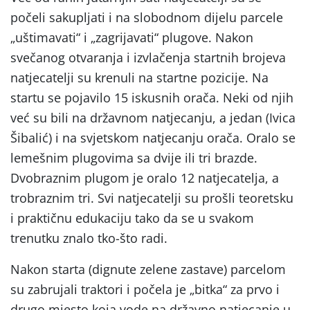
počeli sakupljati i na slobodnom dijelu parcele
„uštimavati“ i „zagrijavati“ plugove. Nakon
svečanog otvaranja i izvlačenja startnih brojeva
natjecatelji su krenuli na startne pozicije. Na
startu se pojavilo 15 iskusnih orača. Neki od njih
već su bili na državnom natjecanju, a jedan (Ivica
Šibalić) i na svjetskom natjecanju orača. Oralo se
lemešnim plugovima sa dvije ili tri brazde.
Dvobraznim plugom je oralo 12 natjecatelja, a
trobraznim tri. Svi natjecatelji su prošli teoretsku
i praktičnu edukaciju tako da se u svakom
trenutku znalo tko-što radi.
Nakon starta (dignute zelene zastave) parcelom
su zabrujali traktori i počela je „bitka“ za prvo i
drugo mjesto koja vode na državno natjecanje u