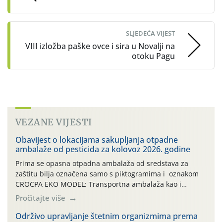
SLJEDEĆA VIJEST
VIII izložba paške ovce i sira u Novalji na
otoku Pagu
VEZANE VIJESTI
Obavijest o lokacijama sakupljanja otpadne
ambalaže od pesticida za kolovoz 2026. godine
Prima se opasna otpadna ambalaža od sredstava za
zaštitu bilja označena samo s piktogramima i oznakom
CROCPA EKO MODEL: Transportna ambalaža kao i
ambalaža drugih proizvoda koji nisu sredstva za zaštitu
Pročitajte više
bilja (npr. ambalaža od mineralnih gnojiva,) se ne
prihvaća. Korisnicima je osiguran besplatni povrat
Održivo upravljanje štetnim organizmima prema