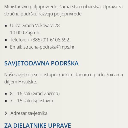
Ministarstvo poljoprivrede, šumarstva i ribarstva, Uprava za
stručnu podršku razvoju poljoprivrede
Ulica Grada Vukovara 78
10 000 Zagreb
Telefon: ++385 (0)1 6106 692
Email: strucna-podrska@mps.hr
SAVJETODAVNA PODRŠKA
Naši savjetnici su dostupni radnim danom u podružnicama
diljem Hrvatske.
8 – 16 sati (Grad Zagreb)
7 – 15 sati (Ispostave)
Adresar savjetnika
ZA DJELATNIKE UPRAVE