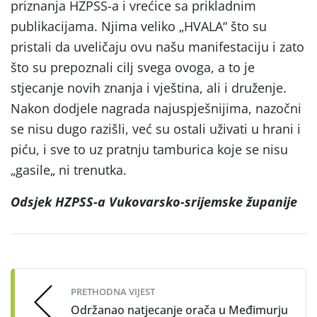
priznanja HZPSS-a i vrećice sa prikladnim
publikacijama. Njima veliko „HVALA“ što su
pristali da uveličaju ovu našu manifestaciju i zato
što su prepoznali cilj svega ovoga, a to je
stjecanje novih znanja i vještina, ali i druženje.
Nakon dodjele nagrada najuspješnijima, nazočni
se nisu dugo razišli, već su ostali uživati u hrani i
piću, i sve to uz pratnju tamburica koje se nisu
„gasile„ ni trenutka.
Odsjek HZPSS-a Vukovarsko-srijemske županije
Post
navigation
PRETHODNA VIJEST
Održanao natjecanje orača u Međimurju