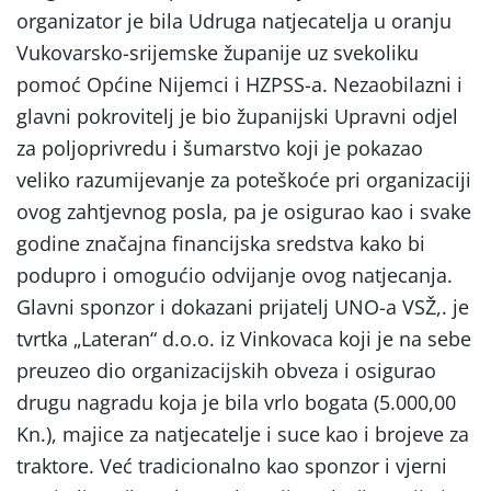
organizator je bila Udruga natjecatelja u oranju
Vukovarsko-srijemske županije uz svekoliku
pomoć Općine Nijemci i HZPSS-a. Nezaobilazni i
glavni pokrovitelj je bio županijski Upravni odjel
za poljoprivredu i šumarstvo koji je pokazao
veliko razumijevanje za poteškoće pri organizaciji
ovog zahtjevnog posla, pa je osigurao kao i svake
godine značajna financijska sredstva kako bi
podupro i omogućio odvijanje ovog natjecanja.
Glavni sponzor i dokazani prijatelj UNO-a VSŽ,. je
tvrtka „Lateran“ d.o.o. iz Vinkovaca koji je na sebe
preuzeo dio organizacijskih obveza i osigurao
drugu nagradu koja je bila vrlo bogata (5.000,00
Kn.), majice za natjecatelje i suce kao i brojeve za
traktore. Već tradicionalno kao sponzor i vjerni