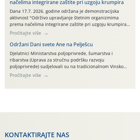
načelima integrirane zaštite pri uzgoju krumpira
prazne ambalaže isključivo ovih tvrtki: AGROCHEM-MAKS,
AGRONOM, ALBAUGH TKI* (PINUS […]
Dana 17.7. 2026. godine održana je demonstracijska
aktivnost "Održivo upravljanje štetnim organizmima
prema načelima integrirane zaštite pri uzgoju krumpira"
na pokusnom polju "Poredje", kraj naselja Belica (ARKOD
Pročitajte više
parcela ID 2445031) (središnji dio Međimurske županije).
Održani Dani svete Ane na Pelješcu
Djelatnici Ministarstva poljoprivrede, šumarstva i
ribarstva (Uprava za stručnu podršku razvoju
poljoprivrede) sudjelovali su na tradicionalnom Vinskom
forumu, održanom 24.07.2026. godine u Domu vinarske
Pročitajte više
tradicije u Putnikovićima na poluotoku Pelješcu, u
organizaciji PZ Putniković, Zadružni savez Dalmacije,
Udruga Dalmika i općina Ston. Manifestacija, koja se već
sedmu godinu zaredom održava u sklopu proslave Dana
svete […]
KONTAKTIRAJTE NAS