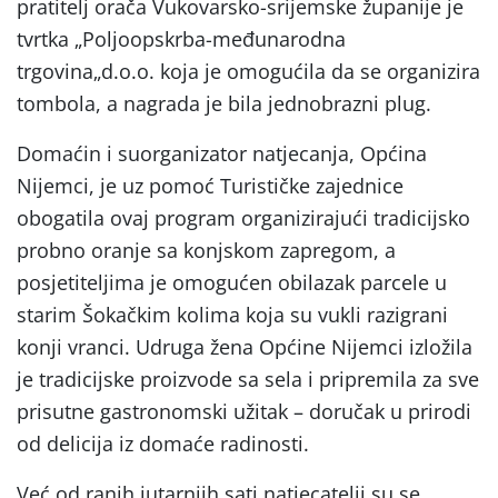
pratitelj orača Vukovarsko-srijemske županije je
tvrtka „Poljoopskrba-međunarodna
trgovina„d.o.o. koja je omogućila da se organizira
tombola, a nagrada je bila jednobrazni plug.
Domaćin i suorganizator natjecanja, Općina
Nijemci, je uz pomoć Turističke zajednice
obogatila ovaj program organizirajući tradicijsko
probno oranje sa konjskom zapregom, a
posjetiteljima je omogućen obilazak parcele u
starim Šokačkim kolima koja su vukli razigrani
konji vranci. Udruga žena Općine Nijemci izložila
je tradicijske proizvode sa sela i pripremila za sve
prisutne gastronomski užitak – doručak u prirodi
od delicija iz domaće radinosti.
Već od ranih jutarnjih sati natjecatelji su se