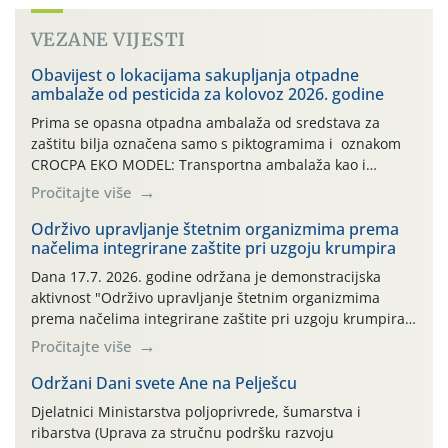
VEZANE VIJESTI
Obavijest o lokacijama sakupljanja otpadne
ambalaže od pesticida za kolovoz 2026. godine
Prima se opasna otpadna ambalaža od sredstava za
zaštitu bilja označena samo s piktogramima i oznakom
CROCPA EKO MODEL: Transportna ambalaža kao i
ambalaža drugih proizvoda koji nisu sredstva za zaštitu
Pročitajte više
bilja (npr. ambalaža od mineralnih gnojiva,) se ne
prihvaća. Korisnicima je osiguran besplatni povrat
Održivo upravljanje štetnim organizmima prema
načelima integrirane zaštite pri uzgoju krumpira
prazne ambalaže isključivo ovih tvrtki: AGROCHEM-MAKS,
AGRONOM, ALBAUGH TKI* (PINUS […]
Dana 17.7. 2026. godine održana je demonstracijska
aktivnost "Održivo upravljanje štetnim organizmima
prema načelima integrirane zaštite pri uzgoju krumpira"
na pokusnom polju "Poredje", kraj naselja Belica (ARKOD
Pročitajte više
parcela ID 2445031) (središnji dio Međimurske županije).
Održani Dani svete Ane na Pelješcu
Djelatnici Ministarstva poljoprivrede, šumarstva i
ribarstva (Uprava za stručnu podršku razvoju