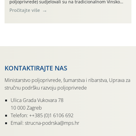
poljoprivrede) sudjelovali su na tradicionalnom Vinskom
forumu, održanom 24.07.2026. godine u Domu vinarske
Pročitajte više
tradicije u Putnikovićima na poluotoku Pelješcu, u
organizaciji PZ Putniković, Zadružni savez Dalmacije,
Udruga Dalmika i općina Ston. Manifestacija, koja se već
sedmu godinu zaredom održava u sklopu proslave Dana
svete […]
KONTAKTIRAJTE NAS
Ministarstvo poljoprivrede, šumarstva i ribarstva, Uprava za
stručnu podršku razvoju poljoprivrede
Ulica Grada Vukovara 78
10 000 Zagreb
Telefon: ++385 (0)1 6106 692
Email: strucna-podrska@mps.hr