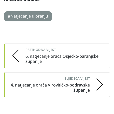
#Natjecanje u oranju
Post
navigation
PRETHODNA VIJEST
6. natjecanje orača Osječko-baranjske
županije
SLJEDEĆA VIJEST
4. natjecanje orača Virovitičko-podravske
županije