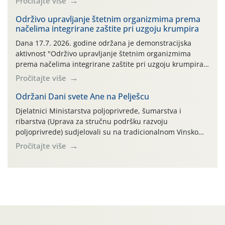
Pročitajte više
bilja (npr. ambalaža od mineralnih gnojiva,) se ne
prihvaća. Korisnicima je osiguran besplatni povrat
Održivo upravljanje štetnim organizmima prema
načelima integrirane zaštite pri uzgoju krumpira
prazne ambalaže isključivo ovih tvrtki: AGROCHEM-MAKS,
AGRONOM, ALBAUGH TKI* (PINUS […]
Dana 17.7. 2026. godine održana je demonstracijska
aktivnost "Održivo upravljanje štetnim organizmima
prema načelima integrirane zaštite pri uzgoju krumpira"
na pokusnom polju "Poredje", kraj naselja Belica (ARKOD
Pročitajte više
parcela ID 2445031) (središnji dio Međimurske županije).
Održani Dani svete Ane na Pelješcu
Djelatnici Ministarstva poljoprivrede, šumarstva i
ribarstva (Uprava za stručnu podršku razvoju
poljoprivrede) sudjelovali su na tradicionalnom Vinskom
forumu, održanom 24.07.2026. godine u Domu vinarske
Pročitajte više
tradicije u Putnikovićima na poluotoku Pelješcu, u
organizaciji PZ Putniković, Zadružni savez Dalmacije,
Udruga Dalmika i općina Ston. Manifestacija, koja se već
sedmu godinu zaredom održava u sklopu proslave Dana
svete […]