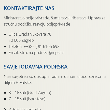
KONTAKTIRAJTE NAS
Ministarstvo poljoprivrede, šumarstva i ribarstva, Uprava za
stručnu podršku razvoju poljoprivrede
Ulica Grada Vukovara 78
10 000 Zagreb
Telefon: ++385 (0)1 6106 692
Email: strucna-podrska@mps.hr
SAVJETODAVNA PODRŠKA
Naši savjetnici su dostupni radnim danom u podružnicama
diljem Hrvatske.
8 – 16 sati (Grad Zagreb)
7 – 15 sati (Ispostave)
Adresar savjetnika