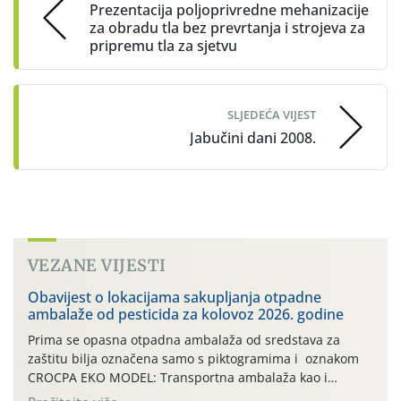
Prezentacija poljoprivredne mehanizacije
za obradu tla bez prevrtanja i strojeva za
pripremu tla za sjetvu
SLJEDEĆA VIJEST
Jabučini dani 2008.
VEZANE VIJESTI
Obavijest o lokacijama sakupljanja otpadne
ambalaže od pesticida za kolovoz 2026. godine
Prima se opasna otpadna ambalaža od sredstava za
zaštitu bilja označena samo s piktogramima i oznakom
CROCPA EKO MODEL: Transportna ambalaža kao i
ambalaža drugih proizvoda koji nisu sredstva za zaštitu