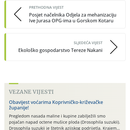
PRETHODNA VIJEST
Posjet načelnika Odjela za mehanizaciju
Ive Jurasa OPG-ima u Gorskom Kotaru
SLJEDEĆA VIJEST
Ekološko gospodarstvo Tereze Nakani
VEZANE VIJESTI
Obavijest voćarima Koprivničko-križevačke
županije!
Pregledom nasada maline i kupine zabilježili smo
pojačan napad octene mušice ploda (Drosophila suzukii).
Drosophila suzukii je štetnik azijskog podrijetla. Krajem