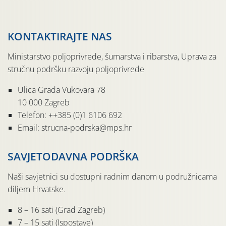
KONTAKTIRAJTE NAS
Ministarstvo poljoprivrede, šumarstva i ribarstva, Uprava za
stručnu podršku razvoju poljoprivrede
Ulica Grada Vukovara 78
10 000 Zagreb
Telefon: ++385 (0)1 6106 692
Email: strucna-podrska@mps.hr
SAVJETODAVNA PODRŠKA
Naši savjetnici su dostupni radnim danom u podružnicama
diljem Hrvatske.
8 – 16 sati (Grad Zagreb)
7 – 15 sati (Ispostave)