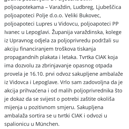
poljoapotekama – Varaždin, Ludbreg, Ljubeščica
poljoapoteci Polje d.o.o. Veliki Bukovec,
poljoapoteci Lupres u Vidovcu, poljoapoteci PP
Ivanec u Lepoglavi. Županija varaždinska, kolege
iz Upravnog odjela za poljoprivredu podržali su
akciju financiranjem troškova tiskanja
propagandnih plakata i letaka. Tvrtka CIAK koja
ima dozvolu za zbrinjavanje opasnog otpada
provela je 16.10. prvi odvoz sakupljene ambalaže
iz Vidovca i Lepoglave. Vrlo sam zadovoljna da je
akcija prihvaćena i od malih poljoprivrednika što
je dokaz da se svijest o potrebi zaštite okoliša
mijenja u pozitivnom smjeru. Sakupljena
ambalaža sortira se u tvrtki CIAK i odvozi u
spalionicu u München.