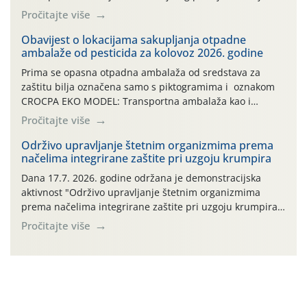
2010. godine prvi puta je registriran u Hrvatskoj, a u
Pročitajte više
rujnu 2016. godine na našem su području zabilježene
gospodarski važne štete. Riječ je o štetniku vrlo sličnom
Obavijest o lokacijama sakupljanja otpadne
ambalaže od pesticida za kolovoz 2026. godine
dobro poznatoj vinskoj mušici, no za razliku […]
Prima se opasna otpadna ambalaža od sredstava za
zaštitu bilja označena samo s piktogramima i oznakom
CROCPA EKO MODEL: Transportna ambalaža kao i
ambalaža drugih proizvoda koji nisu sredstva za zaštitu
Pročitajte više
bilja (npr. ambalaža od mineralnih gnojiva,) se ne
prihvaća. Korisnicima je osiguran besplatni povrat
Održivo upravljanje štetnim organizmima prema
načelima integrirane zaštite pri uzgoju krumpira
prazne ambalaže isključivo ovih tvrtki: AGROCHEM-MAKS,
AGRONOM, ALBAUGH TKI* (PINUS […]
Dana 17.7. 2026. godine održana je demonstracijska
aktivnost "Održivo upravljanje štetnim organizmima
prema načelima integrirane zaštite pri uzgoju krumpira"
na pokusnom polju "Poredje", kraj naselja Belica (ARKOD
Pročitajte više
parcela ID 2445031) (središnji dio Međimurske županije).