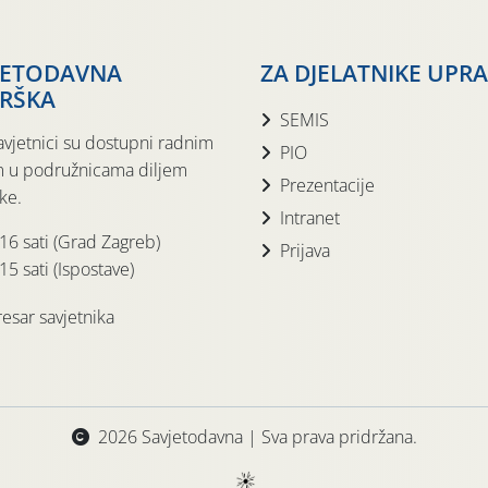
JETODAVNA
ZA DJELATNIKE UPR
RŠKA
SEMIS
avjetnici su dostupni radnim
PIO
 u podružnicama diljem
Prezentacije
ke.
Intranet
 16 sati (Grad Zagreb)
Prijava
15 sati (Ispostave)
esar savjetnika
2026 Savjetodavna | Sva prava pridržana.