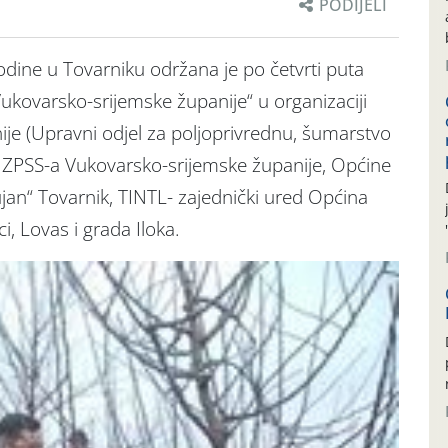
PODIJELI
odine u Tovarniku održana je po četvrti puta
ukovarsko-srijemske županije“ u organizaciji
je (Upravni odjel za poljoprivrednu, šumarstvo
 HZPSS-a Vukovarsko-srijemske županije, Općine
jan“ Tovarnik, TINTL- zajednički ured Općina
i, Lovas i grada Iloka.