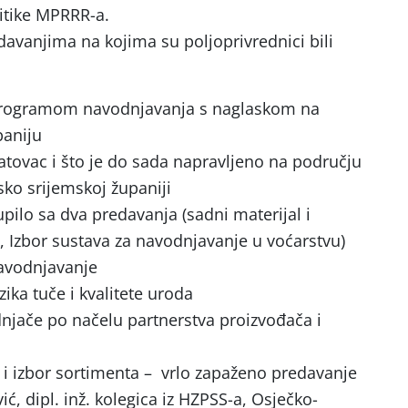
itike MPRRR-a.
davanjima na kojima su poljoprivrednici bili
rogramom navodnjavanja s naglaskom na
paniju
tovac i što je do sada napravljeno na području
ko srijemskoj županiji
ilo sa dva predavanja (sadni materijal i
 Izbor sustava za navodnjavanje u voćarstvu)
navodnjavanje
ika tuče i kvalitete uroda
njače po načelu partnerstva proizvođača i
i i izbor sortimenta – vrlo zapaženo predavanje
ć, dipl. inž. kolegica iz HZPSS-a, Osječko-