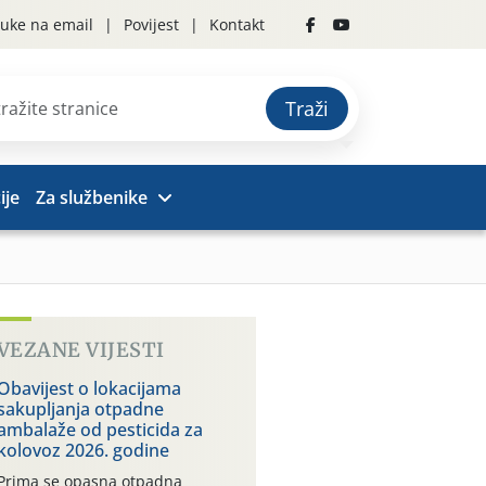
uke na email
Povijest
Kontakt
Traži
ije
Za službenike
VEZANE VIJESTI
Obavijest o lokacijama
sakupljanja otpadne
ambalaže od pesticida za
kolovoz 2026. godine
Prima se opasna otpadna