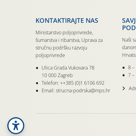
KONTAKTIRAJTE NAS
SAV
POD
Ministarstvo poljoprivrede,
Naši s
šumarstva i ribarstva, Uprava za
danom
stručnu podršku razvoju
Hrvats
poljoprivrede
8 –
Ulica Grada Vukovara 78
7 – 
10 000 Zagreb
Telefon: ++385 (0)1 6106 692
Adr
Email: strucna-podrska@mps.hr