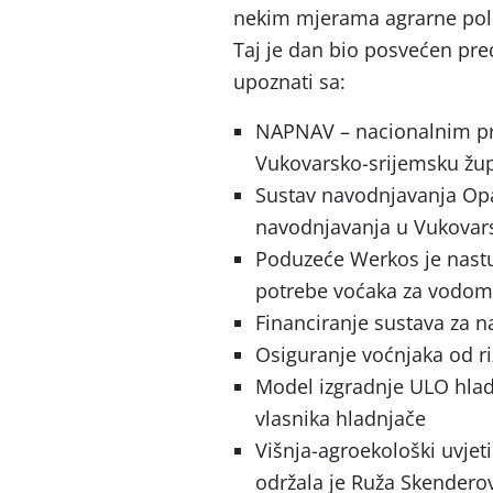
nekim mjerama agrarne pol
Taj je dan bio posvećen pre
upoznati sa:
NAPNAV – nacionalnim p
Vukovarsko-srijemsku žu
Sustav navodnjavanja Opa
navodnjavanja u Vukovars
Poduzeće Werkos je nastup
potrebe voćaka za vodom,
Financiranje sustava za 
Osiguranje voćnjaka od riz
Model izgradnje ULO hlad
vlasnika hladnjače
Višnja-agroekološki uvjet
održala je Ruža Skenderovi