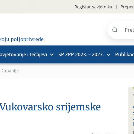
Registar savjetnika
Prepor
Pretraži
stranice
avjetovanje i tečajevi
SP ZPP 2023. – 2027.
Publikac
e županije
a Vukovarsko srijemske