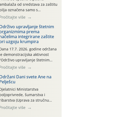
ambalaža od sredstava za zaštitu
bilja označena samo s
piktogramima i oznakom
Pročitajte više
CROCPA EKO MODEL:
Transportna ambalaža kao i
Održivo upravljanje štetnim
organizmima prema
ambalaža drugih proizvoda koji
načelima integrirane zaštite
nisu sredstva za zaštitu bilja
pri uzgoju krumpira
(npr. ambalaža od mineralnih
gnojiva,) se ne prihvaća.
Dana 17.7. 2026. godine održana
Korisnicima je osiguran
je demonstracijska aktivnost
besplatni povrat prazne
"Održivo upravljanje štetnim
ambalaže isključivo ovih tvrtki:
organizmima prema načelima
Pročitajte više
AGROCHEM-MAKS, AGRONOM,
integrirane zaštite pri uzgoju
ALBAUGH TKI* (PINUS […]
krumpira" na pokusnom polju
Održani Dani svete Ane na
Pelješcu
"Poredje", kraj naselja Belica
(ARKOD parcela ID 2445031)
Djelatnici Ministarstva
(središnji dio Međimurske
poljoprivrede, šumarstva i
županije).
ribarstva (Uprava za stručnu
podršku razvoju poljoprivrede)
Pročitajte više
sudjelovali su na tradicionalnom
Vinskom forumu, održanom