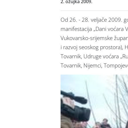
2. ožujka 2009.
Od 26. - 28. veljače 2009. g
manifestacija „Dani voćara V
Vukovarsko-srijemske župani
i razvoj seoskog prostora),
Tovarnik, Udruge voćara „Ru
Tovarnik, Nijemci, Tompojevc