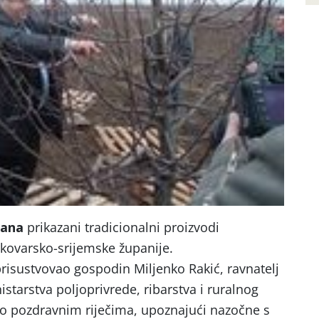
dana
prikazani tradicionalni proizvodi
ukovarsko-srijemske županije.
prisustvovao gospodin Miljenko Rakić, ravnatelj
starstva poljoprivrede, ribarstva i ruralnog
tio pozdravnim riječima, upoznajući nazočne s