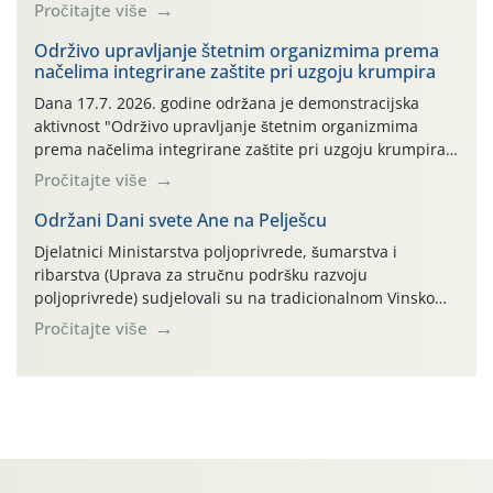
ambalaža drugih proizvoda koji nisu sredstva za zaštitu
Pročitajte više
bilja (npr. ambalaža od mineralnih gnojiva,) se ne
prihvaća. Korisnicima je osiguran besplatni povrat
Održivo upravljanje štetnim organizmima prema
načelima integrirane zaštite pri uzgoju krumpira
prazne ambalaže isključivo ovih tvrtki: AGROCHEM-MAKS,
AGRONOM, ALBAUGH TKI* (PINUS […]
Dana 17.7. 2026. godine održana je demonstracijska
aktivnost "Održivo upravljanje štetnim organizmima
prema načelima integrirane zaštite pri uzgoju krumpira"
na pokusnom polju "Poredje", kraj naselja Belica (ARKOD
Pročitajte više
parcela ID 2445031) (središnji dio Međimurske županije).
Održani Dani svete Ane na Pelješcu
Djelatnici Ministarstva poljoprivrede, šumarstva i
ribarstva (Uprava za stručnu podršku razvoju
poljoprivrede) sudjelovali su na tradicionalnom Vinskom
forumu, održanom 24.07.2026. godine u Domu vinarske
Pročitajte više
tradicije u Putnikovićima na poluotoku Pelješcu, u
organizaciji PZ Putniković, Zadružni savez Dalmacije,
Udruga Dalmika i općina Ston. Manifestacija, koja se već
sedmu godinu zaredom održava u sklopu proslave Dana
svete […]