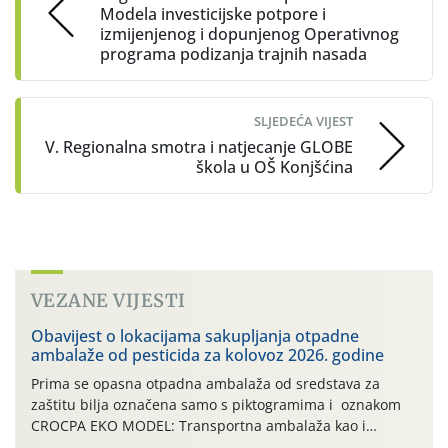
Modela investicijske potpore i
izmijenjenog i dopunjenog Operativnog
programa podizanja trajnih nasada
SLJEDEĆA VIJEST
V. Regionalna smotra i natjecanje GLOBE
škola u OŠ Konjšćina
VEZANE VIJESTI
Obavijest o lokacijama sakupljanja otpadne
ambalaže od pesticida za kolovoz 2026. godine
Prima se opasna otpadna ambalaža od sredstava za
zaštitu bilja označena samo s piktogramima i oznakom
CROCPA EKO MODEL: Transportna ambalaža kao i
ambalaža drugih proizvoda koji nisu sredstva za zaštitu