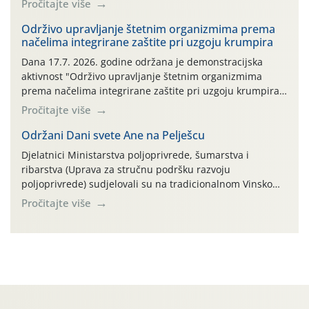
Pročitajte više
bilja (npr. ambalaža od mineralnih gnojiva,) se ne
prihvaća. Korisnicima je osiguran besplatni povrat
Održivo upravljanje štetnim organizmima prema
načelima integrirane zaštite pri uzgoju krumpira
prazne ambalaže isključivo ovih tvrtki: AGROCHEM-MAKS,
AGRONOM, ALBAUGH TKI* (PINUS […]
Dana 17.7. 2026. godine održana je demonstracijska
aktivnost "Održivo upravljanje štetnim organizmima
prema načelima integrirane zaštite pri uzgoju krumpira"
na pokusnom polju "Poredje", kraj naselja Belica (ARKOD
Pročitajte više
parcela ID 2445031) (središnji dio Međimurske županije).
Održani Dani svete Ane na Pelješcu
Djelatnici Ministarstva poljoprivrede, šumarstva i
ribarstva (Uprava za stručnu podršku razvoju
poljoprivrede) sudjelovali su na tradicionalnom Vinskom
forumu, održanom 24.07.2026. godine u Domu vinarske
Pročitajte više
tradicije u Putnikovićima na poluotoku Pelješcu, u
organizaciji PZ Putniković, Zadružni savez Dalmacije,
Udruga Dalmika i općina Ston. Manifestacija, koja se već
sedmu godinu zaredom održava u sklopu proslave Dana
svete […]