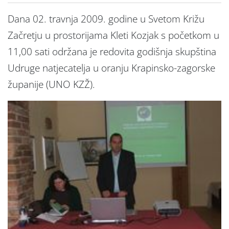
Dana 02. travnja 2009. godine u Svetom Križu
Začretju u prostorijama Kleti Kozjak s početkom u
11,00 sati održana je redovita godišnja skupština
Udruge natjecatelja u oranju Krapinsko-zagorske
županije (UNO KZŽ).