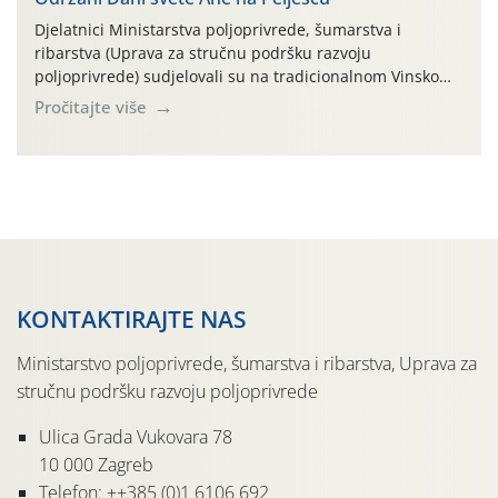
Djelatnici Ministarstva poljoprivrede, šumarstva i
ribarstva (Uprava za stručnu podršku razvoju
poljoprivrede) sudjelovali su na tradicionalnom Vinskom
forumu, održanom 24.07.2026. godine u Domu vinarske
Pročitajte više
tradicije u Putnikovićima na poluotoku Pelješcu, u
organizaciji PZ Putniković, Zadružni savez Dalmacije,
Udruga Dalmika i općina Ston. Manifestacija, koja se već
sedmu godinu zaredom održava u sklopu proslave Dana
svete […]
KONTAKTIRAJTE NAS
Ministarstvo poljoprivrede, šumarstva i ribarstva, Uprava za
stručnu podršku razvoju poljoprivrede
Ulica Grada Vukovara 78
10 000 Zagreb
Telefon: ++385 (0)1 6106 692