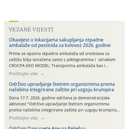
VEZANE VIJESTI
Obavijest o lokacijama sakupljanja otpadne
ambalaže od pesticida za kolovoz 2026. godine
Prima se opasna otpadna ambalaža od sredstava za
zaštitu bilja označena samo s piktogramima i oznakom
CROCPA EKO MODEL: Transportna ambalaža kao i
ambalaža drugih proizvoda koji nisu sredstva za zaštitu
Pročitajte više
bilja (npr. ambalaža od mineralnih gnojiva,) se ne
prihvaća. Korisnicima je osiguran besplatni povrat
Održivo upravljanje štetnim organizmima prema
načelima integrirane zaštite pri uzgoju krumpira
prazne ambalaže isključivo ovih tvrtki: AGROCHEM-MAKS,
AGRONOM, ALBAUGH TKI* (PINUS […]
Dana 17.7. 2026. godine održana je demonstracijska
aktivnost "Održivo upravljanje štetnim organizmima
prema načelima integrirane zaštite pri uzgoju krumpira"
na pokusnom polju "Poredje", kraj naselja Belica (ARKOD
Pročitajte više
parcela ID 2445031) (središnji dio Međimurske županije).
Održani Dani svete Ane na Pelješcu