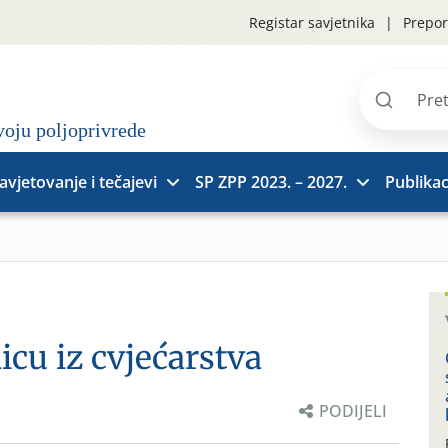
Registar savjetnika
Prepor
Pretraži
stranice
avjetovanje i tečajevi
SP ZPP 2023. – 2027.
Publikac
icu iz cvjećarstva
PODIJELI