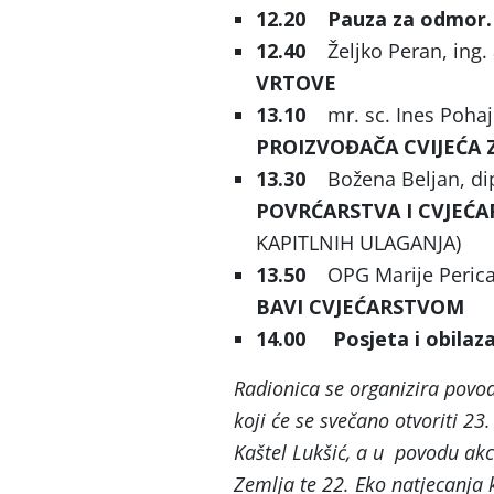
12.20
Pauza za odmor.
12.40
Željko Peran, ing.
VRTOVE
13.10
mr. sc. Ines Pohaj
PROIZVOĐAČA CVIJEĆA 
13.30
Božena Beljan, di
POVRĆARSTVA I CVJEĆA
KAPITLNIH ULAGANJA)
13.50
OPG Marije Perica
BAVI CVJEĆARSTVOM
14.00
Posjeta i obilaza
Radionica se organizira povo
koji će se svečano otvoriti 23.
Kaštel Lukšić, a u povodu akc
Zemlja te 22. Eko natjecanja 