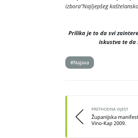
izbora“Najljepšeg kaštelansko
Prilika je to da svi zainte
iskustva te da
#Najava
Post
navigation
PRETHODNA VIJEST
Županijska manifest
Vino-Kap 2009.