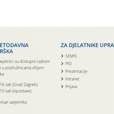
JETODAVNA
ZA DJELATNIKE UPR
RŠKA
SEMIS
avjetnici su dostupni radnim
PIO
 u podružnicama diljem
Prezentacije
ke.
Intranet
 16 sati (Grad Zagreb)
Prijava
15 sati (Ispostave)
esar savjetnika