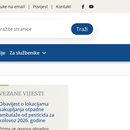
uke na email
Povijest
Kontakt
Traži
ije
Za službenike
VEZANE VIJESTI
Obavijest o lokacijama
sakupljanja otpadne
ambalaže od pesticida za
kolovoz 2026. godine
Prima se opasna otpadna