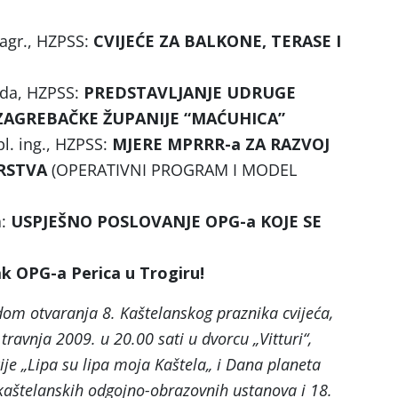
 agr., HZPSS:
CVIJEĆE ZA BALKONE, TERASE I
da, HZPSS:
PREDSTAVLJANJE UDRUGE
ZAGREBAČKE ŽUPANIJE “MAĆUHICA”
pl. ing., HZPSS:
MJERE MPRRR-a ZA RAZVOJ
RSTVA
(OPERATIVNI PROGRAM I MODEL
:
USPJEŠNO POSLOVANJE OPG-a KOJE SE
k OPG-a Perica u Trogiru!
dom otvaranja 8. Kaštelanskog praznika cvijeća,
 travnja 2009. u 20.00 sati u dvorcu „Vitturi“,
ije „Lipa su lipa moja Kaštela„ i Dana planeta
kaštelanskih odgojno-obrazovnih ustanova i 18.