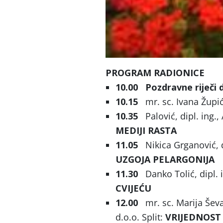
PROGRAM RADIONICE
10.00
Pozdravne riječi
10.15
mr. sc. Ivana Župi
10.35
Palović, dipl. ing.,
MEDIJI RASTA
11.05
Nikica Grganović, 
UZGOJA PELARGONIJA
11.30
Danko Tolić, dipl.
CVIJEĆU
12.00
mr. sc. Marija Ševa
d.o.o. Split:
VRIJEDNOST