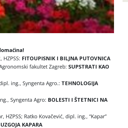
 domaćina!
ć, HZPSS:
FITOUPISNIK I BILJNA PUTOVNICA
 Agronomski fakultet Zagreb:
SUPSTRATI KAO
dipl. ing., Syngenta Agro.:
TEHNOLOGIJA
 ing., Syngenta Agro:
BOLESTI I ŠTETNICI NA
r, HZPSS; Ratko Kovačević, dipl. ing., “Kapar”
 UZGOJA KAPARA