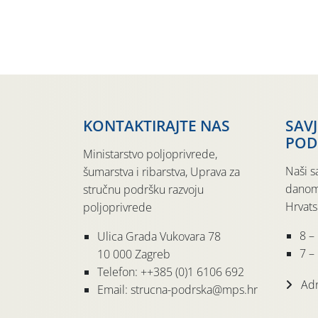
KONTAKTIRAJTE NAS
SAV
POD
Ministarstvo poljoprivrede,
Naši s
šumarstva i ribarstva, Uprava za
danom
stručnu podršku razvoju
Hrvats
poljoprivrede
8 –
Ulica Grada Vukovara 78
7 – 
10 000 Zagreb
Telefon: ++385 (0)1 6106 692
Adr
Email: strucna-podrska@mps.hr