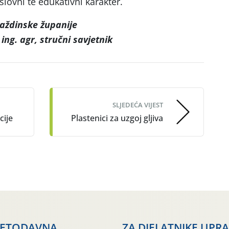
oslovni te edukativni karakter.
aždinske županije
ing. agr, stručni savjetnik
SLJEDEĆA VIJEST
cije
Plastenici za uzgoj gljiva
JETODAVNA
ZA DJELATNIKE UPR