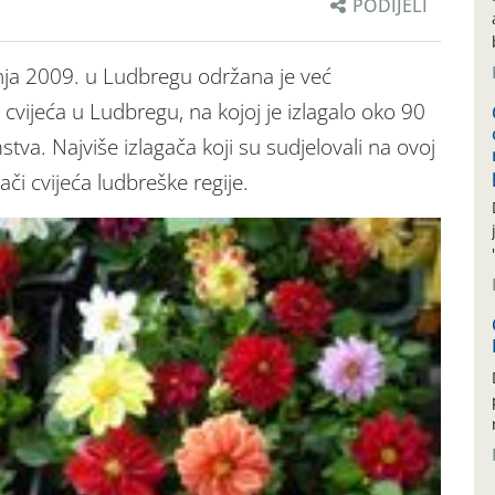
PODIJELI
nja 2009. u Ludbregu održana je već
 cvijeća u Ludbregu, na kojoj je izlagalo oko 90
stva. Najviše izlagača koji su sudjelovali na ovoj
đači cvijeća ludbreške regije.