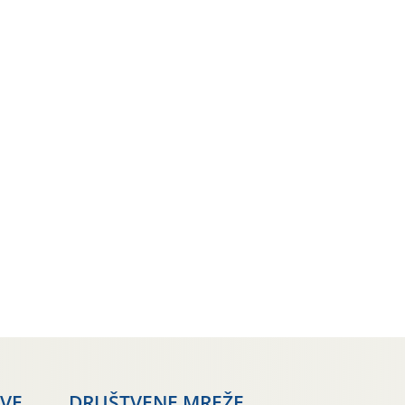
AVE
DRUŠTVENE MREŽE