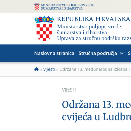
Naslovna stranica
Stručna područja
S
»
Vijesti
»
Održana 13. međunarodna izložba i 
VIJESTI
Održana 13. me
cvijeća u Ludb