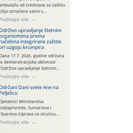
ambalaža od sredstava za zaštitu
bilja označena samo s
piktogramima i oznakom
Pročitajte više
CROCPA EKO MODEL:
Transportna ambalaža kao i
Održivo upravljanje štetnim
organizmima prema
ambalaža drugih proizvoda koji
načelima integrirane zaštite
nisu sredstva za zaštitu bilja
pri uzgoju krumpira
(npr. ambalaža od mineralnih
gnojiva,) se ne prihvaća.
Dana 17.7. 2026. godine održana
Korisnicima je osiguran
je demonstracijska aktivnost
besplatni povrat prazne
"Održivo upravljanje štetnim
ambalaže isključivo ovih tvrtki:
organizmima prema načelima
Pročitajte više
AGROCHEM-MAKS, AGRONOM,
integrirane zaštite pri uzgoju
ALBAUGH TKI* (PINUS […]
krumpira" na pokusnom polju
Održani Dani svete Ane na
Pelješcu
"Poredje", kraj naselja Belica
(ARKOD parcela ID 2445031)
Djelatnici Ministarstva
(središnji dio Međimurske
poljoprivrede, šumarstva i
županije).
ribarstva (Uprava za stručnu
podršku razvoju poljoprivrede)
Pročitajte više
sudjelovali su na tradicionalnom
Vinskom forumu, održanom