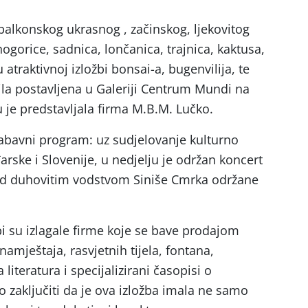
 balkonskog ukrasnog , začinskog, ljekovitog
nogorice, sadnica, lončanica, trajnica, kaktusa,
u atraktivnoj izložbi bonsai-a, bugenvilija, te
bila postavljena u Galeriji Centrum Mundi na
u je predstavljala firma M.B.M. Lučko.
 zabavni program: uz sudjelovanje kulturno
rske i Slovenije, u nedjelju je održan koncert
od duhovitim vodstvom Siniše Cmrka održane
žbi su izlagale firme koje se bave prodajom
amještaja, rasvjetnih tijela, fontana,
 literatura i specijalizirani časopisi o
 zaključiti da je ova izložba imala ne samo