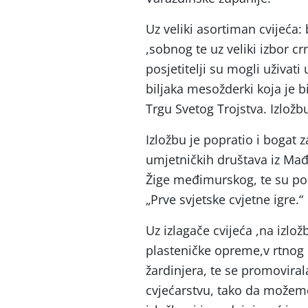
Uz veliki asortiman cvijeća:
,sobnog te uz veliki izbor cr
posjetitelji su mogli uživati 
biljaka mesožderki koja je 
Trgu Svetog Trojstva. Izložb
Izložbu je popratio i bogat
umjetničkih društava iz Mađa
Žige međimurskog, te su p
„Prve svjetske cvjetne igre.“
Uz izlagače cvijeća ,na izlo
plasteničke opreme,v rtnog n
žardinjera, te se promovirala
cvjećarstvu, tako da možemo