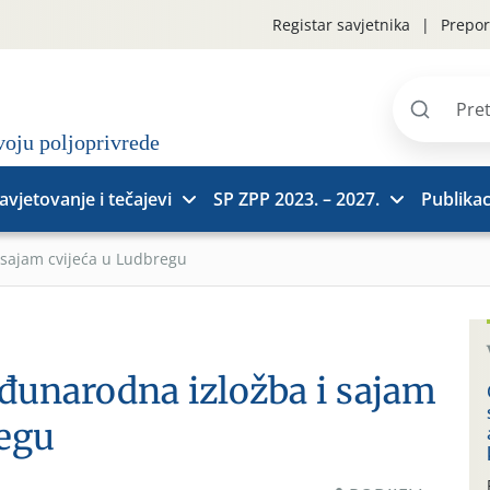
Registar savjetnika
Prepor
Pretraži
stranice
avjetovanje i tečajevi
SP ZPP 2023. – 2027.
Publikac
sajam cvijeća u Ludbregu
đunarodna izložba i sajam
regu