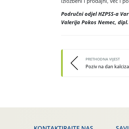
izložbeni i prodajni, već i p
Područni odjel HZPSS-a Var
Valerija Pokos Nemec, dipl. 
Post
navigation
PRETHODNA VIJEST
Poziv na dan kalciza
KONTAKTIRAJTE NAS
SAV