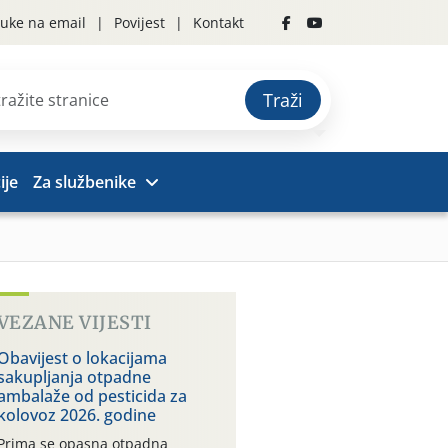
uke na email
Povijest
Kontakt
Traži
ije
Za službenike
VEZANE VIJESTI
Obavijest o lokacijama
sakupljanja otpadne
ambalaže od pesticida za
kolovoz 2026. godine
Prima se opasna otpadna