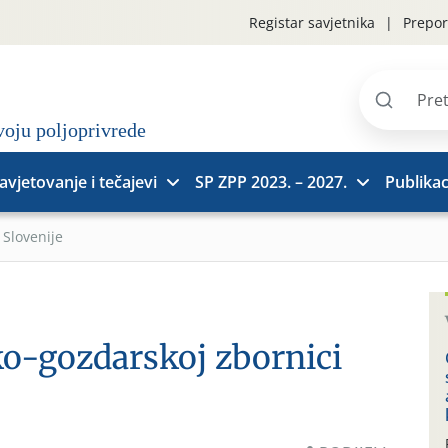
Registar savjetnika
Prepor
Pretraži
stranice
avjetovanje i tečajevi
SP ZPP 2023. – 2027.
Publikac
 Slovenije
ko-gozdarskoj zbornici