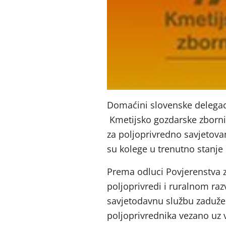
Domaćini slovenske delegaci
Kmetijsko gozdarske zbornice
za poljoprivredno savjetovanj
su kolege u trenutno stanje 
Prema odluci Povjerenstva 
poljoprivredi i ruralnom ra
savjetodavnu službu zadužen 
poljoprivrednika vezano uz 