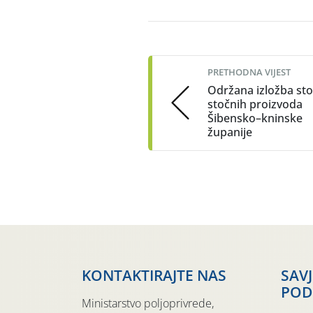
Post
navigation
PRETHODNA VIJEST
Održana izložba sto
stočnih proizvoda
Šibensko–kninske
županije
KONTAKTIRAJTE NAS
SAV
POD
Ministarstvo poljoprivrede,