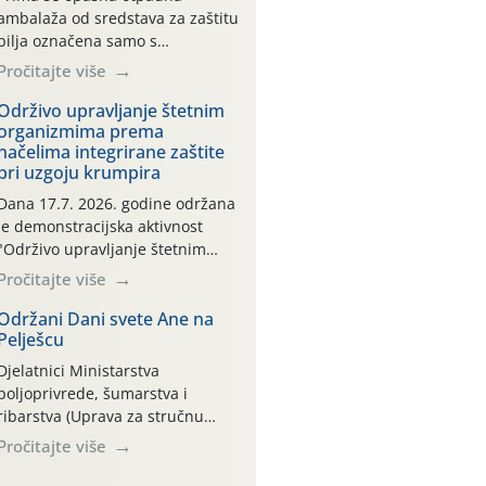
ambalaža od sredstava za zaštitu
bilja označena samo s
piktogramima i oznakom
Pročitajte više
CROCPA EKO MODEL:
Transportna ambalaža kao i
Održivo upravljanje štetnim
organizmima prema
ambalaža drugih proizvoda koji
načelima integrirane zaštite
nisu sredstva za zaštitu bilja
pri uzgoju krumpira
(npr. ambalaža od mineralnih
gnojiva,) se ne prihvaća.
Dana 17.7. 2026. godine održana
Korisnicima je osiguran
je demonstracijska aktivnost
besplatni povrat prazne
"Održivo upravljanje štetnim
ambalaže isključivo ovih tvrtki:
organizmima prema načelima
Pročitajte više
AGROCHEM-MAKS, AGRONOM,
integrirane zaštite pri uzgoju
ALBAUGH TKI* (PINUS […]
krumpira" na pokusnom polju
Održani Dani svete Ane na
Pelješcu
"Poredje", kraj naselja Belica
(ARKOD parcela ID 2445031)
Djelatnici Ministarstva
(središnji dio Međimurske
poljoprivrede, šumarstva i
županije).
ribarstva (Uprava za stručnu
podršku razvoju poljoprivrede)
Pročitajte više
sudjelovali su na tradicionalnom
Vinskom forumu, održanom