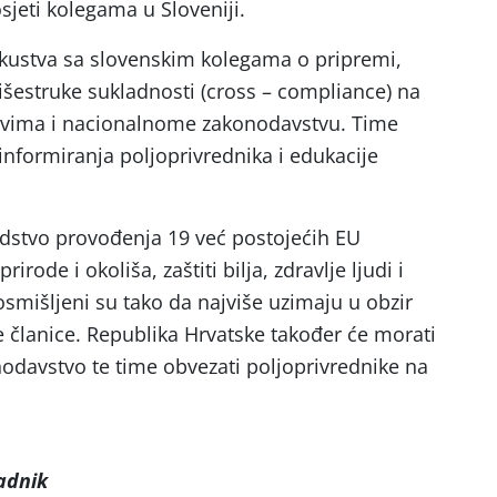
sjeti kolegama u Sloveniji.
skustva sa slovenskim kolegama o pripremi,
višestruke sukladnosti (cross – compliance) na
tvima i nacionalnome zakonodavstvu. Time
nformiranja poljoprivrednika i edukacije
edstvo provođenja 19 već postojećih EU
rirode i okoliša, zaštiti bilja, zdravlje ljudi i
 osmišljeni su tako da najviše uzimaju u obzir
e članice. Republika Hrvatske također će morati
nodavstvo te time obvezati poljoprivrednike na
radnik