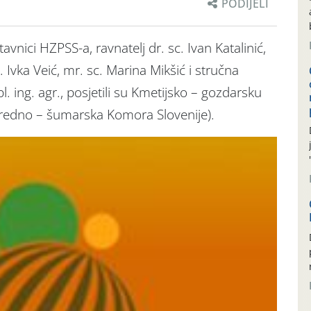
PODIJELI
vnici HZPSS-a, ravnatelj dr. sc. Ivan Katalinić,
 Ivka Veić, mr. sc. Marina Mikšić i stručna
l. ing. agr., posjetili su Kmetijsko – gozdarsku
ivredno – šumarska Komora Slovenije).