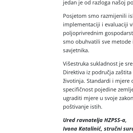
jedan je od razloga našoj po
Posjetom smo razmijenili i
implementaciji i evaluaciji 
poljoprivrednim gospodars
smo obuhvatili sve metode i
savjetnika.
Višestruka sukladnost je sr
Direktiva iz područja zaštita p
životinja. Standardi i mjere
specifičnost pojedine zemlj
ugraditi mjere u svoje zako
poštivanje istih.
Ured ravnatelja HZPSS-a,
Ivona Katalinić, stručni su