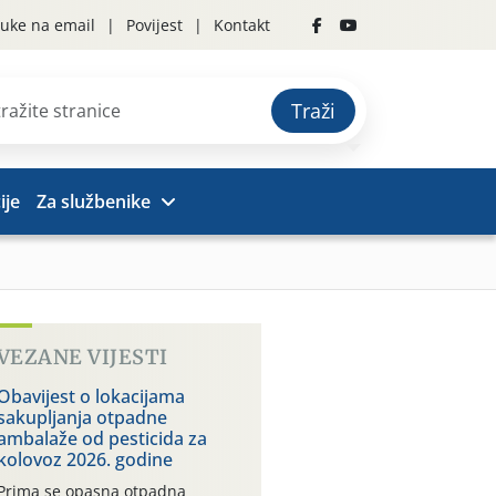
uke na email
Povijest
Kontakt
Traži
ije
Za službenike
VEZANE VIJESTI
Obavijest o lokacijama
sakupljanja otpadne
ambalaže od pesticida za
kolovoz 2026. godine
Prima se opasna otpadna