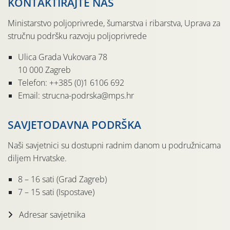
KONTAKTIRAJTE NAS
Ministarstvo poljoprivrede, šumarstva i ribarstva, Uprava za
stručnu podršku razvoju poljoprivrede
Ulica Grada Vukovara 78
10 000 Zagreb
Telefon: ++385 (0)1 6106 692
Email: strucna-podrska@mps.hr
SAVJETODAVNA PODRŠKA
Naši savjetnici su dostupni radnim danom u podružnicama
diljem Hrvatske.
8 – 16 sati (Grad Zagreb)
7 – 15 sati (Ispostave)
Adresar savjetnika