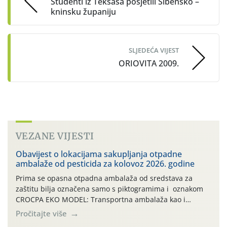
Studenti iz Teksasa posjetili Šibensko –
kninsku županiju
SLJEDEĆA VIJEST
ORIOVITA 2009.
VEZANE VIJESTI
Obavijest o lokacijama sakupljanja otpadne
ambalaže od pesticida za kolovoz 2026. godine
Prima se opasna otpadna ambalaža od sredstava za
zaštitu bilja označena samo s piktogramima i oznakom
CROCPA EKO MODEL: Transportna ambalaža kao i
ambalaža drugih proizvoda koji nisu sredstva za zaštitu
Pročitajte više
bilja (npr. ambalaža od mineralnih gnojiva,) se ne