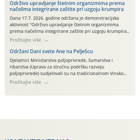
prihvaća. Korisnicima je osiguran besplatni povrat
Održivo upravljanje štetnim organizmima prema
načelima integrirane zaštite pri uzgoju krumpira
prazne ambalaže isključivo ovih tvrtki: AGROCHEM-MAKS,
AGRONOM, ALBAUGH TKI* (PINUS […]
Dana 17.7. 2026. godine održana je demonstracijska
aktivnost "Održivo upravljanje štetnim organizmima
prema načelima integrirane zaštite pri uzgoju krumpira"
na pokusnom polju "Poredje", kraj naselja Belica (ARKOD
Pročitajte više
parcela ID 2445031) (središnji dio Međimurske županije).
Održani Dani svete Ane na Pelješcu
Djelatnici Ministarstva poljoprivrede, šumarstva i
ribarstva (Uprava za stručnu podršku razvoju
poljoprivrede) sudjelovali su na tradicionalnom Vinskom
forumu, održanom 24.07.2026. godine u Domu vinarske
Pročitajte više
tradicije u Putnikovićima na poluotoku Pelješcu, u
organizaciji PZ Putniković, Zadružni savez Dalmacije,
Udruga Dalmika i općina Ston. Manifestacija, koja se već
sedmu godinu zaredom održava u sklopu proslave Dana
svete […]