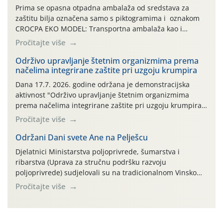
Prima se opasna otpadna ambalaža od sredstava za
zaštitu bilja označena samo s piktogramima i oznakom
CROCPA EKO MODEL: Transportna ambalaža kao i
ambalaža drugih proizvoda koji nisu sredstva za zaštitu
Pročitajte više
bilja (npr. ambalaža od mineralnih gnojiva,) se ne
prihvaća. Korisnicima je osiguran besplatni povrat
Održivo upravljanje štetnim organizmima prema
načelima integrirane zaštite pri uzgoju krumpira
prazne ambalaže isključivo ovih tvrtki: AGROCHEM-MAKS,
AGRONOM, ALBAUGH TKI* (PINUS […]
Dana 17.7. 2026. godine održana je demonstracijska
aktivnost "Održivo upravljanje štetnim organizmima
prema načelima integrirane zaštite pri uzgoju krumpira"
na pokusnom polju "Poredje", kraj naselja Belica (ARKOD
Pročitajte više
parcela ID 2445031) (središnji dio Međimurske županije).
Održani Dani svete Ane na Pelješcu
Djelatnici Ministarstva poljoprivrede, šumarstva i
ribarstva (Uprava za stručnu podršku razvoju
poljoprivrede) sudjelovali su na tradicionalnom Vinskom
forumu, održanom 24.07.2026. godine u Domu vinarske
Pročitajte više
tradicije u Putnikovićima na poluotoku Pelješcu, u
organizaciji PZ Putniković, Zadružni savez Dalmacije,
Udruga Dalmika i općina Ston. Manifestacija, koja se već