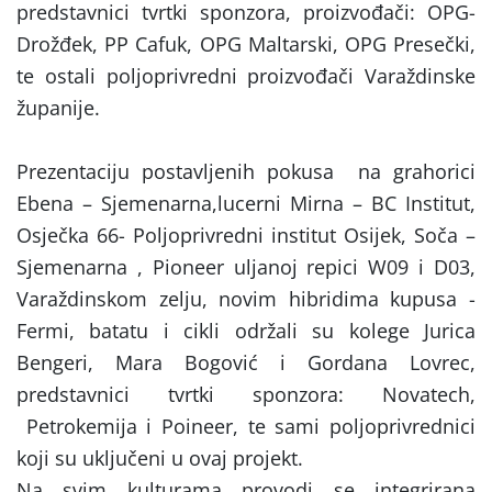
predstavnici tvrtki sponzora, proizvođači: OPG-
Drožđek, PP Cafuk, OPG Maltarski, OPG Presečki,
te ostali poljoprivredni proizvođači Varaždinske
županije.
Prezentaciju postavljenih pokusa na grahorici
Ebena – Sjemenarna,lucerni Mirna – BC Institut,
Osječka 66- Poljoprivredni institut Osijek, Soča –
Sjemenarna , Pioneer uljanoj repici W09 i D03,
Varaždinskom zelju, novim hibridima kupusa -
Fermi, batatu i cikli održali su kolege Jurica
Bengeri, Mara Bogović i Gordana Lovrec,
predstavnici tvrtki sponzora: Novatech,
Petrokemija i Poineer, te sami poljoprivrednici
koji su uključeni u ovaj projekt.
Na svim kulturama provodi se integrirana