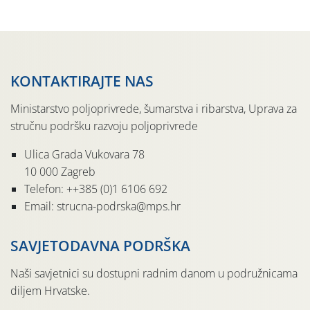
sedmu godinu zaredom održava u sklopu proslave Dana
svete […]
KONTAKTIRAJTE NAS
Ministarstvo poljoprivrede, šumarstva i ribarstva, Uprava za
stručnu podršku razvoju poljoprivrede
Ulica Grada Vukovara 78
10 000 Zagreb
Telefon: ++385 (0)1 6106 692
Email: strucna-podrska@mps.hr
SAVJETODAVNA PODRŠKA
Naši savjetnici su dostupni radnim danom u podružnicama
diljem Hrvatske.