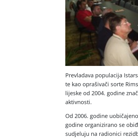
Prevladava populacija Istar
te kao oprašivači sorte Rim
lijeske od 2004. godine zna
aktivnosti.
Od 2006. godine uobičajeno 
godine organizirano se obiđ
sudjeluju na radionici rezidb