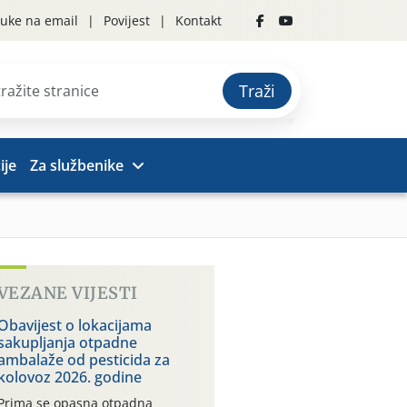
uke na email
Povijest
Kontakt
Traži
ije
Za službenike
VEZANE VIJESTI
Obavijest o lokacijama
sakupljanja otpadne
ambalaže od pesticida za
kolovoz 2026. godine
Prima se opasna otpadna