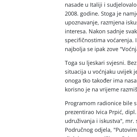
nasade u Italiji i sudjelov
2008. godine. Stoga je namj
upoznavanje, razmjena iskus
interesa. Nakon sadnje svak
specifičnostima voćarenja. 
najbolja se ipak zove "Voćnj
Toga su ljeskari svjesni. Bez
situacija u voćnjaku uvijek 
onoga tko također ima nasad
korisno je na vrijeme razmi
Programom radionice bile su
prezentirao Ivica Prpić, dipl.
udruživanja i iskustva", mr. 
Područnog odjela, "Putovima 