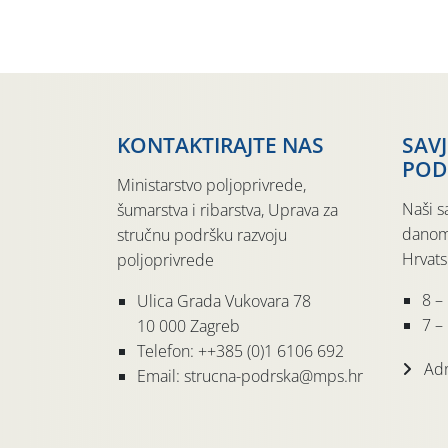
KONTAKTIRAJTE NAS
SAV
POD
Ministarstvo poljoprivrede,
Naši s
šumarstva i ribarstva, Uprava za
danom
stručnu podršku razvoju
Hrvats
poljoprivrede
8 –
Ulica Grada Vukovara 78
7 – 
10 000 Zagreb
Telefon: ++385 (0)1 6106 692
Adr
Email: strucna-podrska@mps.hr