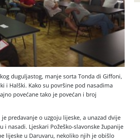
skog duguljastog, manje sorta Tonda di Giffoni,
ski i Halški. Kako su površine pod nasadima
čajno povećane tako je povećan i broj
je predavanje o uzgoju lijeske, a unazad dvije
u i nasadi. Ljeskari Požeško-slavonske županije
e lijeske u Daruvaru, nekoliko njih je obišlo