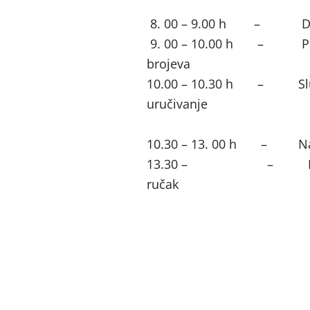
8. 00 – 9.00 h – Dolaza
9. 00 – 10.00 h – Priprem
brojeva
10.00 – 10.30 h – Službe
uručivanje
natjecateljskog
10.30 – 13. 00 h – Natj
13.30 – – Proglašenj
ručak
Ljubomir Duv