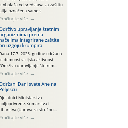
ambalaža od sredstava za zaštitu
bilja označena samo s
piktogramima i oznakom
Pročitajte više
CROCPA EKO MODEL:
Transportna ambalaža kao i
Održivo upravljanje štetnim
organizmima prema
ambalaža drugih proizvoda koji
načelima integrirane zaštite
nisu sredstva za zaštitu bilja
pri uzgoju krumpira
(npr. ambalaža od mineralnih
gnojiva,) se ne prihvaća.
Dana 17.7. 2026. godine održana
Korisnicima je osiguran
je demonstracijska aktivnost
besplatni povrat prazne
"Održivo upravljanje štetnim
ambalaže isključivo ovih tvrtki:
organizmima prema načelima
Pročitajte više
AGROCHEM-MAKS, AGRONOM,
integrirane zaštite pri uzgoju
ALBAUGH TKI* (PINUS […]
krumpira" na pokusnom polju
Održani Dani svete Ane na
Pelješcu
"Poredje", kraj naselja Belica
(ARKOD parcela ID 2445031)
Djelatnici Ministarstva
(središnji dio Međimurske
poljoprivrede, šumarstva i
županije).
ribarstva (Uprava za stručnu
podršku razvoju poljoprivrede)
Pročitajte više
sudjelovali su na tradicionalnom
Vinskom forumu, održanom