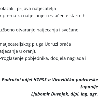
k i prijava natjecatelja
a za natjecanje i izvlačenje startnih
no otvaranje natjecanja i svečano
 pluga Udruzi orača
ecanje u oranju
e pobjednika, dodjela nagrada i
Područni odjel HZPSS-a Virovitičko-podravske
županije
njak, dipl. ing. agr.