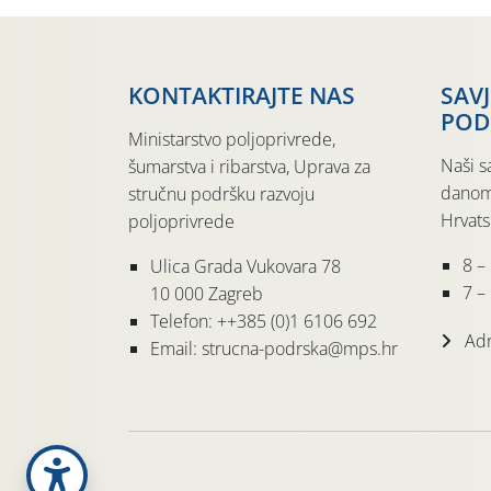
KONTAKTIRAJTE NAS
SAV
POD
Ministarstvo poljoprivrede,
Naši s
šumarstva i ribarstva, Uprava za
danom
stručnu podršku razvoju
Hrvats
poljoprivrede
8 –
Ulica Grada Vukovara 78
7 – 
10 000 Zagreb
Telefon: ++385 (0)1 6106 692
Adr
Email: strucna-podrska@mps.hr