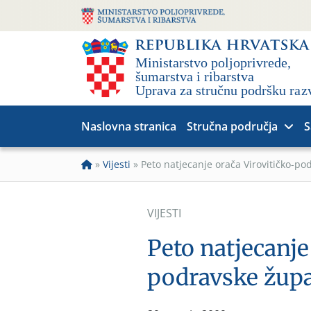
Naslovna stranica
Stručna područja
S
»
Vijesti
»
Peto natjecanje orača Virovitičko-po
VIJESTI
Peto natjecanje
podravske župa