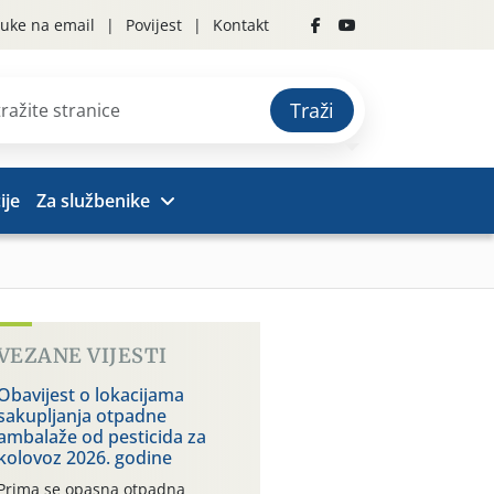
uke na email
Povijest
Kontakt
Traži
ije
Za službenike
VEZANE VIJESTI
Obavijest o lokacijama
sakupljanja otpadne
ambalaže od pesticida za
kolovoz 2026. godine
Prima se opasna otpadna