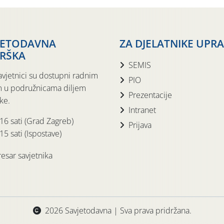
JETODAVNA
ZA DJELATNIKE UPR
RŠKA
SEMIS
avjetnici su dostupni radnim
PIO
 u podružnicama diljem
Prezentacije
ke.
Intranet
 16 sati (Grad Zagreb)
Prijava
15 sati (Ispostave)
esar savjetnika
2026 Savjetodavna | Sva prava pridržana.