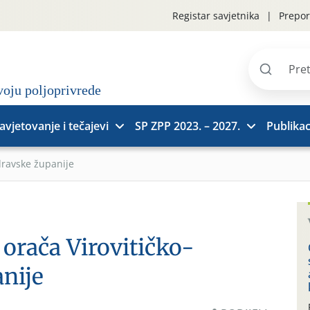
Registar savjetnika
Prepor
Pretraži
stranice
avjetovanje i tečajevi
SP ZPP 2023. – 2027.
Publikac
dravske županije
 orača Virovitičko-
nije