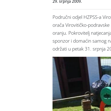
29. srpnja 2009.
Područni odjel HZPSS-a Virov
orača Virovitičko-podravske 
oranju. Pokrovitelj natjecanj
sponzor i domaćin samog nat
održati u petak 31. srpnja 2