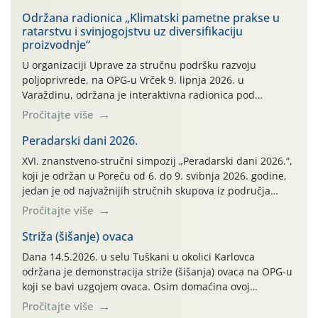
Održana radionica „Klimatski pametne prakse u
ratarstvu i svinjogojstvu uz diversifikaciju
proizvodnje“
U organizaciji Uprave za stručnu podršku razvoju
poljoprivrede, na OPG-u Vrček 9. lipnja 2026. u
Varaždinu, održana je interaktivna radionica pod
nazivom “Klimatski pametne prakse u ratarstvu i
Pročitajte više
svinjogojstvu uz diversifikaciju proizvodnje”. Radionica je
organizirana u sklopu međunarodnog projekta Climate
Peradarski dani 2026.
Farm Demo (CFD) te stručnih radnih skupina „Klima i
XVI. znanstveno-stručni simpozij „Peradarski dani 2026.“,
okoliš“ i „Ratarstvo“. Ovaj demonstracijski događaj, […]
koji je održan u Poreču od 6. do 9. svibnja 2026. godine,
jedan je od najvažnijih stručnih skupova iz područja
peradarstva u Hrvatskoj i široj regiji.
Pročitajte više
Striža (šišanje) ovaca
Dana 14.5.2026. u selu Tuškani u okolici Karlovca
održana je demonstracija striže (šišanja) ovaca na OPG-u
koji se bavi uzgojem ovaca. Osim domaćina ovoj
demonstraciji striže prisustvovalo je desetak
Pročitajte više
poljoprivrednika iz različitih dijelova Karlovačke županije.