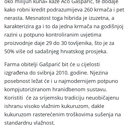
oko milijun kuna» kaže Aco Gašparić, te dodaje
kako robni kredit podrazumijeva 260 krmača i pet
nerasta. Mesnatost toga hibrida je izuzetna, a
karakterizira ga i to da jedna krmača na godišnjoj
razini u potpuno kontroliranim uvjetima
proizvodnje daje 29 do 30 tovljenika, što je za
50% više od sadašnjeg hrvatskog prosjeka.
Farma obitelji Gašparić bit će u cijelosti
izgrađena do svibnja 2010. godine. Njezina
posebnost ležat će i u najmodernijem potpuno
kompjutoriziranom hranidbenom sustavu.
Koristiti će za srijemsku tradiciju neuobičajenu
ishranu visoko vlažnim kukuruzom, dakle
kukuruzom rasterećenim troškovima sušenja na
standardnu vlažnost.