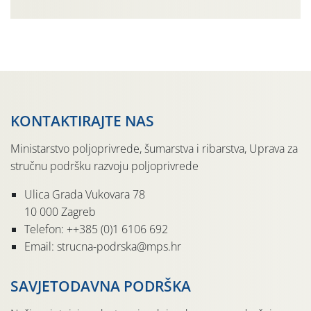
Cilj ove edukativne prezentacije bio je na praktičan način
pokazati tehniku striže ovaca koja se jako dugo koristi u
cijelom […]
KONTAKTIRAJTE NAS
Ministarstvo poljoprivrede, šumarstva i ribarstva, Uprava za
stručnu podršku razvoju poljoprivrede
Ulica Grada Vukovara 78
10 000 Zagreb
Telefon: ++385 (0)1 6106 692
Email: strucna-podrska@mps.hr
SAVJETODAVNA PODRŠKA