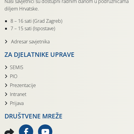
Naši savjetnici su dostupni radnim danom u podružnicama
diljem Hrvatske.
8 – 16 sati (Grad Zagreb)
7 – 15 sati (Ispostave)
Adresar savjetnika
ZA DJELATNIKE UPRAVE
SEMIS
PIO
Prezentacije
Intranet
Prijava
DRUŠTVENE MREŽE