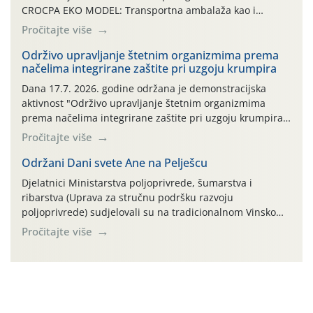
CROCPA EKO MODEL: Transportna ambalaža kao i
ambalaža drugih proizvoda koji nisu sredstva za zaštitu
Pročitajte više
bilja (npr. ambalaža od mineralnih gnojiva,) se ne
prihvaća. Korisnicima je osiguran besplatni povrat
Održivo upravljanje štetnim organizmima prema
načelima integrirane zaštite pri uzgoju krumpira
prazne ambalaže isključivo ovih tvrtki: AGROCHEM-MAKS,
AGRONOM, ALBAUGH TKI* (PINUS […]
Dana 17.7. 2026. godine održana je demonstracijska
aktivnost "Održivo upravljanje štetnim organizmima
prema načelima integrirane zaštite pri uzgoju krumpira"
na pokusnom polju "Poredje", kraj naselja Belica (ARKOD
Pročitajte više
parcela ID 2445031) (središnji dio Međimurske županije).
Održani Dani svete Ane na Pelješcu
Djelatnici Ministarstva poljoprivrede, šumarstva i
ribarstva (Uprava za stručnu podršku razvoju
poljoprivrede) sudjelovali su na tradicionalnom Vinskom
forumu, održanom 24.07.2026. godine u Domu vinarske
Pročitajte više
tradicije u Putnikovićima na poluotoku Pelješcu, u
organizaciji PZ Putniković, Zadružni savez Dalmacije,
Udruga Dalmika i općina Ston. Manifestacija, koja se već
sedmu godinu zaredom održava u sklopu proslave Dana
svete […]