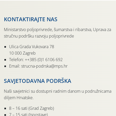
KONTAKTIRAJTE NAS
Ministarstvo poljoprivrede, šumarstva i ribarstva, Uprava za
stručnu podršku razvoju poljoprivrede
Ulica Grada Vukovara 78
10 000 Zagreb
Telefon: ++385 (0)1 6106 692
Email: strucna-podrska@mps.hr
SAVJETODAVNA PODRŠKA
Naši savjetnici su dostupni radnim danom u podružnicama
diljem Hrvatske.
8 – 16 sati (Grad Zagreb)
7 – 15 sati (Ispostave)