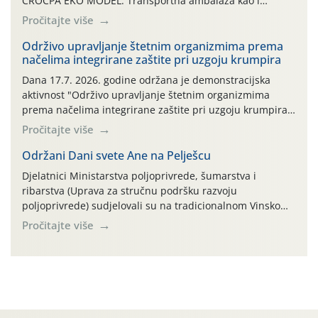
CROCPA EKO MODEL: Transportna ambalaža kao i
ambalaža drugih proizvoda koji nisu sredstva za zaštitu
Pročitajte više
bilja (npr. ambalaža od mineralnih gnojiva,) se ne
prihvaća. Korisnicima je osiguran besplatni povrat
Održivo upravljanje štetnim organizmima prema
načelima integrirane zaštite pri uzgoju krumpira
prazne ambalaže isključivo ovih tvrtki: AGROCHEM-MAKS,
AGRONOM, ALBAUGH TKI* (PINUS […]
Dana 17.7. 2026. godine održana je demonstracijska
aktivnost "Održivo upravljanje štetnim organizmima
prema načelima integrirane zaštite pri uzgoju krumpira"
na pokusnom polju "Poredje", kraj naselja Belica (ARKOD
Pročitajte više
parcela ID 2445031) (središnji dio Međimurske županije).
Održani Dani svete Ane na Pelješcu
Djelatnici Ministarstva poljoprivrede, šumarstva i
ribarstva (Uprava za stručnu podršku razvoju
poljoprivrede) sudjelovali su na tradicionalnom Vinskom
forumu, održanom 24.07.2026. godine u Domu vinarske
Pročitajte više
tradicije u Putnikovićima na poluotoku Pelješcu, u
organizaciji PZ Putniković, Zadružni savez Dalmacije,
Udruga Dalmika i općina Ston. Manifestacija, koja se već
sedmu godinu zaredom održava u sklopu proslave Dana
svete […]