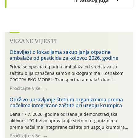
hrvatskog juga
VEZANE VIJESTI
Obavijest o lokacijama sakupljanja otpadne
ambalaže od pesticida za kolovoz 2026. godine
Prima se opasna otpadna ambalaža od sredstava za
zaštitu bilja označena samo s piktogramima i oznakom
CROCPA EKO MODEL: Transportna ambalaža kao i
ambalaža drugih proizvoda koji nisu sredstva za zaštitu
Pročitajte više
bilja (npr. ambalaža od mineralnih gnojiva,) se ne
prihvaća. Korisnicima je osiguran besplatni povrat
Održivo upravljanje štetnim organizmima prema
načelima integrirane zaštite pri uzgoju krumpira
prazne ambalaže isključivo ovih tvrtki: AGROCHEM-MAKS,
AGRONOM, ALBAUGH TKI* (PINUS […]
Dana 17.7. 2026. godine održana je demonstracijska
aktivnost "Održivo upravljanje štetnim organizmima
prema načelima integrirane zaštite pri uzgoju krumpira"
na pokusnom polju "Poredje", kraj naselja Belica (ARKOD
Pročitajte više