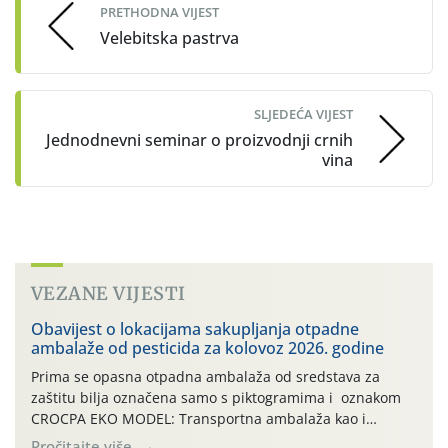
PRETHODNA VIJEST
Velebitska pastrva
SLJEDEĆA VIJEST
Jednodnevni seminar o proizvodnji crnih
vina
VEZANE VIJESTI
Obavijest o lokacijama sakupljanja otpadne
ambalaže od pesticida za kolovoz 2026. godine
Prima se opasna otpadna ambalaža od sredstava za
zaštitu bilja označena samo s piktogramima i oznakom
CROCPA EKO MODEL: Transportna ambalaža kao i
ambalaža drugih proizvoda koji nisu sredstva za zaštitu
Pročitajte više