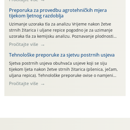
bilja (npr. ambalaža od mineralnih gnojiva,) se ne
prihvaća. Korisnicima je osiguran besplatni povrat
Preporuka za provedbu agrotehničkih mjera
tijekom ljetnog razdoblja
prazne ambalaže isključivo ovih tvrtki: AGROCHEM-MAKS,
AGRONOM, ALBAUGH TKI* (PINUS […]
Uzimanje uzoraka tla za analizu Vrijeme nakon žetve
strnih žitarica i uljane repice pogodno je za uzimanje
uzoraka tla za kemijsku analizu. Poznavanje plodnosti
parcele temelj je za pravilnu gnojidbu. Samo
Pročitajte više
izbalansiranom i pravodobnom gnojidbom možemo
osigurati dobre prinose zadovoljavajuće kvalitete. Zbog
Tehnološke preporuke za sjetvu postrnih usjeva
nepoznavanja opskrbljenosti tla i njegove reakcije često
Sjetva postrnih usjeva obuhvaća usjeve koji se siju
se u praksi događa da radi […]
tijekom ljeta nakon žetve strnih žitarica (pšenica, ječam,
uljana repica). Tehnološke preporuke ovise o namjeni
usjeva, odnosno proizvodi li se krma, zrno, zelena
Pročitajte više
gnojidba ili služi kao pokrovni usjev. Najvažniji
ograničavajući čimbenik je raspoloživa vlaga u tlu pa sve
agrotehničke zahvate treba obaviti odmah nakon žetve
radi očuvanja vlage.