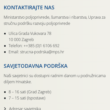
KONTAKTIRAJTE NAS
Ministarstvo poljoprivrede, šumarstva i ribarstva, Uprava za
stručnu podršku razvoju poljoprivrede
Ulica Grada Vukovara 78
10 000 Zagreb
Telefon: ++385 (0)1 6106 692
Email: strucna-podrska@mps.hr
SAVJETODAVNA PODRŠKA
Naši savjetnici su dostupni radnim danom u podružnicama
diljem Hrvatske.
8 – 16 sati (Grad Zagreb)
7 – 15 sati (Ispostave)
Adresar savjetnika