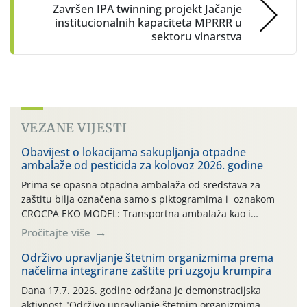
Završen IPA twinning projekt Jačanje
institucionalnih kapaciteta MPRRR u
sektoru vinarstva
VEZANE VIJESTI
Obavijest o lokacijama sakupljanja otpadne
ambalaže od pesticida za kolovoz 2026. godine
Prima se opasna otpadna ambalaža od sredstava za
zaštitu bilja označena samo s piktogramima i oznakom
CROCPA EKO MODEL: Transportna ambalaža kao i
ambalaža drugih proizvoda koji nisu sredstva za zaštitu
Pročitajte više
bilja (npr. ambalaža od mineralnih gnojiva,) se ne
prihvaća. Korisnicima je osiguran besplatni povrat
Održivo upravljanje štetnim organizmima prema
načelima integrirane zaštite pri uzgoju krumpira
prazne ambalaže isključivo ovih tvrtki: AGROCHEM-MAKS,
AGRONOM, ALBAUGH TKI* (PINUS […]
Dana 17.7. 2026. godine održana je demonstracijska
aktivnost "Održivo upravljanje štetnim organizmima