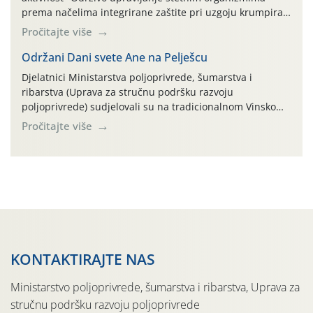
prema načelima integrirane zaštite pri uzgoju krumpira"
na pokusnom polju "Poredje", kraj naselja Belica (ARKOD
Pročitajte više
parcela ID 2445031) (središnji dio Međimurske županije).
Održani Dani svete Ane na Pelješcu
Djelatnici Ministarstva poljoprivrede, šumarstva i
ribarstva (Uprava za stručnu podršku razvoju
poljoprivrede) sudjelovali su na tradicionalnom Vinskom
forumu, održanom 24.07.2026. godine u Domu vinarske
Pročitajte više
tradicije u Putnikovićima na poluotoku Pelješcu, u
organizaciji PZ Putniković, Zadružni savez Dalmacije,
Udruga Dalmika i općina Ston. Manifestacija, koja se već
sedmu godinu zaredom održava u sklopu proslave Dana
svete […]
KONTAKTIRAJTE NAS
Ministarstvo poljoprivrede, šumarstva i ribarstva, Uprava za
stručnu podršku razvoju poljoprivrede