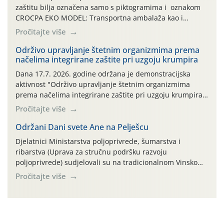
zaštitu bilja označena samo s piktogramima i oznakom
CROCPA EKO MODEL: Transportna ambalaža kao i
ambalaža drugih proizvoda koji nisu sredstva za zaštitu
Pročitajte više
bilja (npr. ambalaža od mineralnih gnojiva,) se ne
prihvaća. Korisnicima je osiguran besplatni povrat
Održivo upravljanje štetnim organizmima prema
načelima integrirane zaštite pri uzgoju krumpira
prazne ambalaže isključivo ovih tvrtki: AGROCHEM-MAKS,
AGRONOM, ALBAUGH TKI* (PINUS […]
Dana 17.7. 2026. godine održana je demonstracijska
aktivnost "Održivo upravljanje štetnim organizmima
prema načelima integrirane zaštite pri uzgoju krumpira"
na pokusnom polju "Poredje", kraj naselja Belica (ARKOD
Pročitajte više
parcela ID 2445031) (središnji dio Međimurske županije).
Održani Dani svete Ane na Pelješcu
Djelatnici Ministarstva poljoprivrede, šumarstva i
ribarstva (Uprava za stručnu podršku razvoju
poljoprivrede) sudjelovali su na tradicionalnom Vinskom
forumu, održanom 24.07.2026. godine u Domu vinarske
Pročitajte više
tradicije u Putnikovićima na poluotoku Pelješcu, u
organizaciji PZ Putniković, Zadružni savez Dalmacije,
Udruga Dalmika i općina Ston. Manifestacija, koja se već
sedmu godinu zaredom održava u sklopu proslave Dana