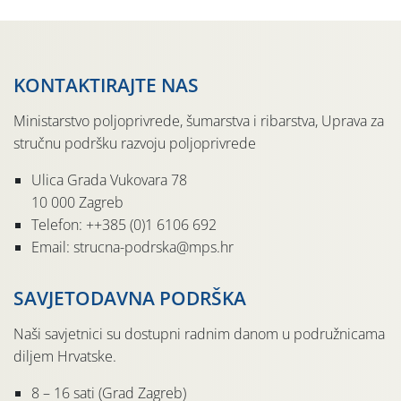
svete […]
KONTAKTIRAJTE NAS
Ministarstvo poljoprivrede, šumarstva i ribarstva, Uprava za
stručnu podršku razvoju poljoprivrede
Ulica Grada Vukovara 78
10 000 Zagreb
Telefon: ++385 (0)1 6106 692
Email: strucna-podrska@mps.hr
SAVJETODAVNA PODRŠKA
Naši savjetnici su dostupni radnim danom u podružnicama
diljem Hrvatske.
8 – 16 sati (Grad Zagreb)