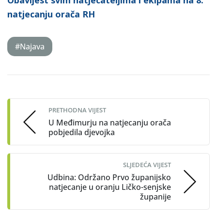
Obavijest svim natjecateljima i ekipama na 8.
natjecanju orača RH
#Najava
Post
navigation
PRETHODNA VIJEST
U Međimurju na natjecanju orača
pobjedila djevojka
SLJEDEĆA VIJEST
Udbina: Održano Prvo županijsko
natjecanje u oranju Ličko-senjske
županije