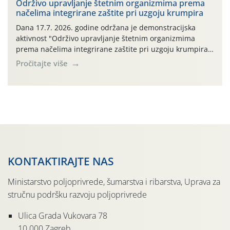
prihvaća. Korisnicima je osiguran besplatni povrat
Održivo upravljanje štetnim organizmima prema
načelima integrirane zaštite pri uzgoju krumpira
prazne ambalaže isključivo ovih tvrtki: AGROCHEM-MAKS,
AGRONOM, ALBAUGH TKI* (PINUS […]
Dana 17.7. 2026. godine održana je demonstracijska
aktivnost "Održivo upravljanje štetnim organizmima
prema načelima integrirane zaštite pri uzgoju krumpira"
na pokusnom polju "Poredje", kraj naselja Belica (ARKOD
Pročitajte više
parcela ID 2445031) (središnji dio Međimurske županije).
KONTAKTIRAJTE NAS
Ministarstvo poljoprivrede, šumarstva i ribarstva, Uprava za
stručnu podršku razvoju poljoprivrede
Ulica Grada Vukovara 78
10 000 Zagreb