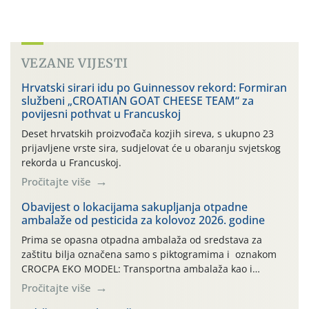
VEZANE VIJESTI
Hrvatski sirari idu po Guinnessov rekord: Formiran
službeni „CROATIAN GOAT CHEESE TEAM“ za
povijesni pothvat u Francuskoj
Deset hrvatskih proizvođača kozjih sireva, s ukupno 23
prijavljene vrste sira, sudjelovat će u obaranju svjetskog
rekorda u Francuskoj.
Pročitajte više
Obavijest o lokacijama sakupljanja otpadne
ambalaže od pesticida za kolovoz 2026. godine
Prima se opasna otpadna ambalaža od sredstava za
zaštitu bilja označena samo s piktogramima i oznakom
CROCPA EKO MODEL: Transportna ambalaža kao i
ambalaža drugih proizvoda koji nisu sredstva za zaštitu
Pročitajte više
bilja (npr. ambalaža od mineralnih gnojiva,) se ne