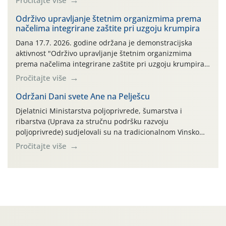
Pročitajte više
bilja (npr. ambalaža od mineralnih gnojiva,) se ne
prihvaća. Korisnicima je osiguran besplatni povrat
Održivo upravljanje štetnim organizmima prema
načelima integrirane zaštite pri uzgoju krumpira
prazne ambalaže isključivo ovih tvrtki: AGROCHEM-MAKS,
AGRONOM, ALBAUGH TKI* (PINUS […]
Dana 17.7. 2026. godine održana je demonstracijska
aktivnost "Održivo upravljanje štetnim organizmima
prema načelima integrirane zaštite pri uzgoju krumpira"
na pokusnom polju "Poredje", kraj naselja Belica (ARKOD
Pročitajte više
parcela ID 2445031) (središnji dio Međimurske županije).
Održani Dani svete Ane na Pelješcu
Djelatnici Ministarstva poljoprivrede, šumarstva i
ribarstva (Uprava za stručnu podršku razvoju
poljoprivrede) sudjelovali su na tradicionalnom Vinskom
forumu, održanom 24.07.2026. godine u Domu vinarske
Pročitajte više
tradicije u Putnikovićima na poluotoku Pelješcu, u
organizaciji PZ Putniković, Zadružni savez Dalmacije,
Udruga Dalmika i općina Ston. Manifestacija, koja se već
sedmu godinu zaredom održava u sklopu proslave Dana
svete […]