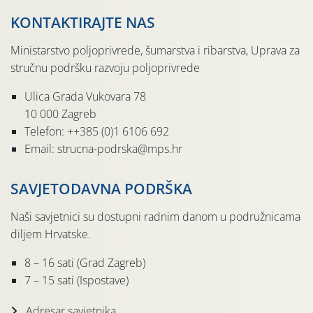
KONTAKTIRAJTE NAS
Ministarstvo poljoprivrede, šumarstva i ribarstva, Uprava za
stručnu podršku razvoju poljoprivrede
Ulica Grada Vukovara 78
10 000 Zagreb
Telefon: ++385 (0)1 6106 692
Email: strucna-podrska@mps.hr
SAVJETODAVNA PODRŠKA
Naši savjetnici su dostupni radnim danom u podružnicama
diljem Hrvatske.
8 – 16 sati (Grad Zagreb)
7 – 15 sati (Ispostave)
Adresar savjetnika