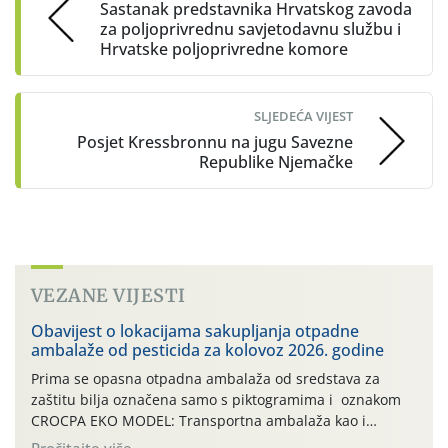
Sastanak predstavnika Hrvatskog zavoda
za poljoprivrednu savjetodavnu službu i
Hrvatske poljoprivredne komore
SLJEDEĆA VIJEST
Posjet Kressbronnu na jugu Savezne
Republike Njemačke
VEZANE VIJESTI
Obavijest o lokacijama sakupljanja otpadne
ambalaže od pesticida za kolovoz 2026. godine
Prima se opasna otpadna ambalaža od sredstava za
zaštitu bilja označena samo s piktogramima i oznakom
CROCPA EKO MODEL: Transportna ambalaža kao i
ambalaža drugih proizvoda koji nisu sredstva za zaštitu