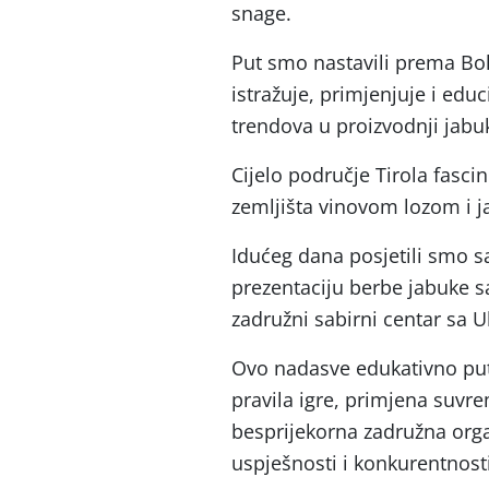
snage.
Put smo nastavili prema Bolz
istražuje, primjenjuje i edu
trendova u proizvodnji jabu
Cijelo područje Tirola fasc
zemljišta vinovom lozom i ja
Idućeg dana posjetili smo 
prezentaciju berbe jabuke s
zadružni sabirni centar sa 
Ovo nadasve edukativno puto
pravila igre, primjena suvr
besprijekorna zadružna organ
uspješnosti i konkurentnost