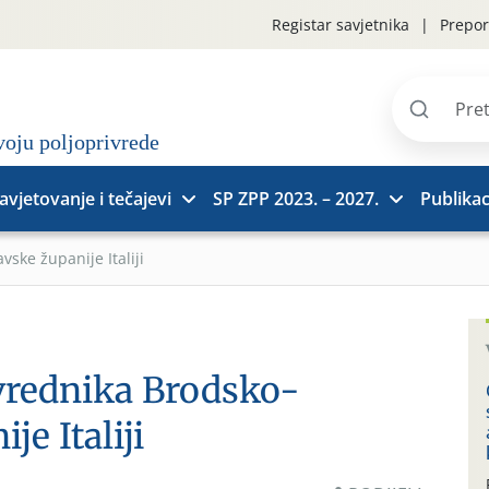
Registar savjetnika
Prepor
Pretraži
stranice
avjetovanje i tečajevi
SP ZPP 2023. – 2027.
Publikac
ske županije Italiji
ivrednika Brodsko-
e Italiji