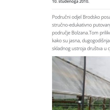
10. studenoga 2010.
Područni odjel Brodsko posa
stručno-edukativno putovanje 
područje Bolzana.Tom prilik
kako su jasna, dugogodišnja p
skladnog ustroja društva u cj