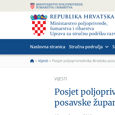
Naslovna stranica
Stručna područja
S
»
Vijesti
»
Posjet poljoprivrednika Brodsko-posav
VIJESTI
Posjet poljopr
posavske županij