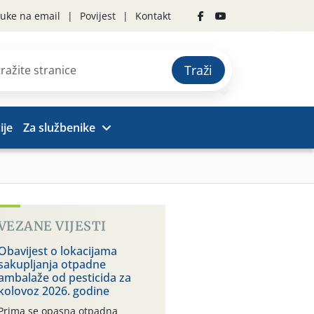
uke na email
Povijest
Kontakt
Traži
ije
Za službenike
VEZANE VIJESTI
Obavijest o lokacijama
sakupljanja otpadne
ambalaže od pesticida za
kolovoz 2026. godine
Prima se opasna otpadna