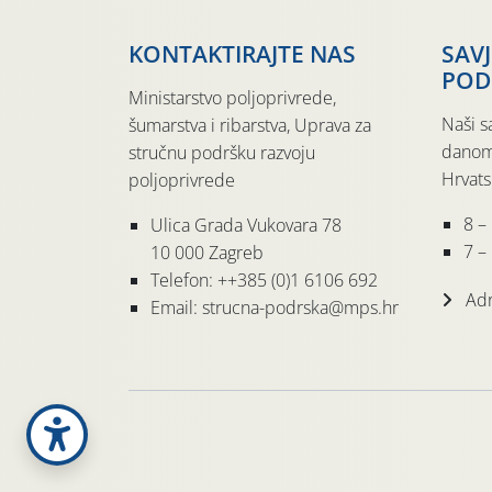
KONTAKTIRAJTE NAS
SAV
POD
Ministarstvo poljoprivrede,
Naši s
šumarstva i ribarstva, Uprava za
danom
stručnu podršku razvoju
Hrvats
poljoprivrede
8 –
Ulica Grada Vukovara 78
7 – 
10 000 Zagreb
Telefon: ++385 (0)1 6106 692
Adr
Email: strucna-podrska@mps.hr