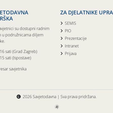
JETODAVNA
ZA DJELATNIKE UPR
RŠKA
SEMIS
avjetnici su dostupni radnim
PIO
 u podružnicama diljem
Prezentacije
ke.
Intranet
 16 sati (Grad Zagreb)
Prijava
15 sati (Ispostave)
esar savjetnika
2026 Savjetodavna | Sva prava pridržana.