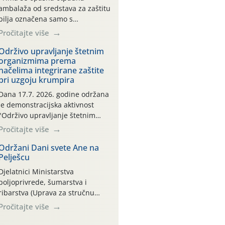
ambalaža od sredstava za zaštitu
bilja označena samo s
piktogramima i oznakom
Pročitajte više
CROCPA EKO MODEL:
Transportna ambalaža kao i
Održivo upravljanje štetnim
organizmima prema
ambalaža drugih proizvoda koji
načelima integrirane zaštite
nisu sredstva za zaštitu bilja
pri uzgoju krumpira
(npr. ambalaža od mineralnih
gnojiva,) se ne prihvaća.
Dana 17.7. 2026. godine održana
Korisnicima je osiguran
je demonstracijska aktivnost
besplatni povrat prazne
"Održivo upravljanje štetnim
ambalaže isključivo ovih tvrtki:
organizmima prema načelima
Pročitajte više
AGROCHEM-MAKS, AGRONOM,
integrirane zaštite pri uzgoju
ALBAUGH TKI* (PINUS […]
krumpira" na pokusnom polju
Održani Dani svete Ane na
Pelješcu
"Poredje", kraj naselja Belica
(ARKOD parcela ID 2445031)
Djelatnici Ministarstva
(središnji dio Međimurske
poljoprivrede, šumarstva i
županije).
ribarstva (Uprava za stručnu
podršku razvoju poljoprivrede)
Pročitajte više
sudjelovali su na tradicionalnom
Vinskom forumu, održanom