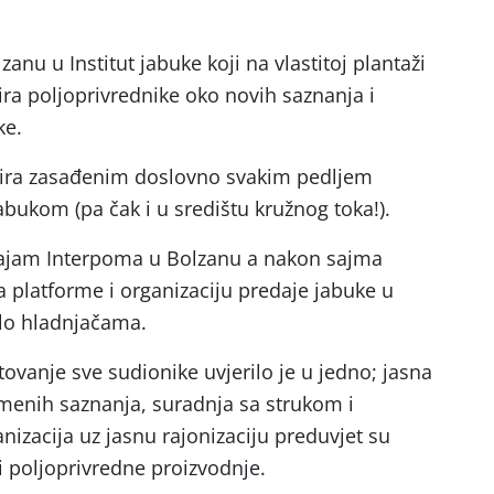
anu u Institut jabuke koji na vlastitoj plantaži
cira poljoprivrednike oko novih saznanja i
ke.
inira zasađenim doslovno svakim pedljem
bukom (pa čak i u središtu kružnog toka!).
sajam Interpoma u Bolzanu a nakon sajma
a platforme i organizaciju predaje jabuke u
Ulo hladnjačama.
vanje sve sudionike uvjerilo je u jedno; jasna
emenih saznanja, suradnja sa strukom i
izacija uz jasnu rajonizaciju preduvjet su
i poljoprivredne proizvodnje.