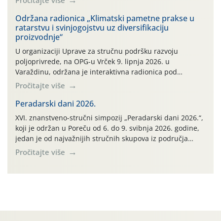
Pročitajte više
Održana radionica „Klimatski pametne prakse u
ratarstvu i svinjogojstvu uz diversifikaciju
proizvodnje“
U organizaciji Uprave za stručnu podršku razvoju
poljoprivrede, na OPG-u Vrček 9. lipnja 2026. u
Varaždinu, održana je interaktivna radionica pod
nazivom “Klimatski pametne prakse u ratarstvu i
Pročitajte više
svinjogojstvu uz diversifikaciju proizvodnje”. Radionica je
organizirana u sklopu međunarodnog projekta Climate
Peradarski dani 2026.
Farm Demo (CFD) te stručnih radnih skupina „Klima i
XVI. znanstveno-stručni simpozij „Peradarski dani 2026.“,
okoliš“ i „Ratarstvo“. Ovaj demonstracijski događaj, […]
koji je održan u Poreču od 6. do 9. svibnja 2026. godine,
jedan je od najvažnijih stručnih skupova iz područja
peradarstva u Hrvatskoj i široj regiji.
Pročitajte više