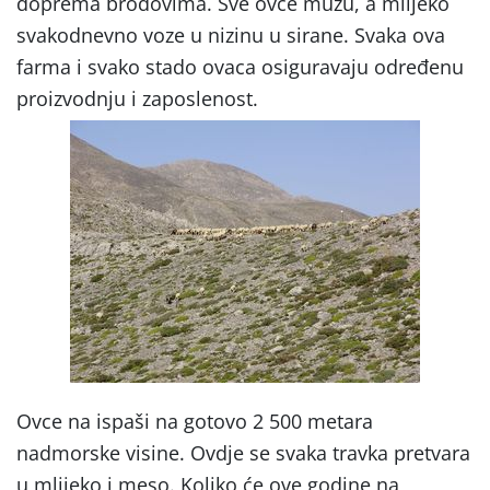
doprema brodovima. Sve ovce muzu, a mlijeko
svakodnevno voze u nizinu u sirane. Svaka ova
farma i svako stado ovaca osiguravaju određenu
proizvodnju i zaposlenost.
Ovce na ispaši na gotovo 2 500 metara
nadmorske visine. Ovdje se svaka travka pretvara
u mlijeko i meso. Koliko će ove godine na