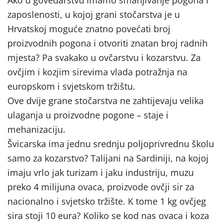
Ako u govedarstvu imamo smanjivanje pogona i
zaposlenosti, u kojoj grani stočarstva je u
Hrvatskoj moguće znatno povećati broj
proizvodnih pogona i otvoriti znatan broj radnih
mjesta? Pa svakako u ovčarstvu i kozarstvu. Za
ovčjim i kozjim sirevima vlada potražnja na
europskom i svjetskom tržištu.
Ove dvije grane stočarstva ne zahtijevaju velika
ulaganja u proizvodne pogone – staje i
mehanizaciju.
Švicarska ima jednu srednju poljoprivrednu školu
samo za kozarstvo? Talijani na Sardiniji, na kojoj
imaju vrlo jak turizam i jaku industriju, muzu
preko 4 milijuna ovaca, proizvode ovčji sir za
nacionalno i svjetsko tržište. K tome 1 kg ovčjeg
sira stoji 10 eura? Koliko se kod nas ovaca i koza