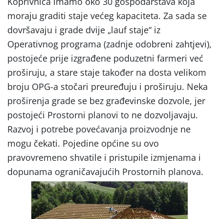
Koprivnica imamo oko 30 gospodarstava koja
moraju graditi staje većeg kapaciteta. Za sada se
dovršavaju i grade dvije „lauf staje“ iz
Operativnog programa (zadnje odobreni zahtjevi),
postojeće prije izgrađene poduzetni farmeri već
proširuju, a stare staje također na dosta velikom
broju OPG-a stočari preuređuju i proširuju. Neka
proširenja grade se bez građevinske dozvole, jer
postojeći Prostorni planovi to ne dozvoljavaju.
Razvoj i potrebe povećavanja proizvodnje ne
mogu čekati. Pojedine općine su ovo
pravovremeno shvatile i pristupile izmjenama i
dopunama ograničavajućih Prostornih planova.