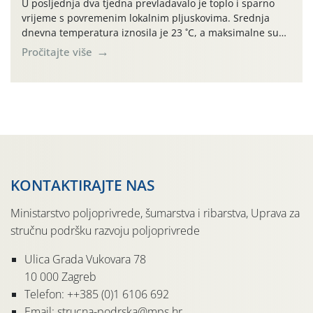
U posljednja dva tjedna prevladavalo je toplo i sparno
vrijeme s povremenim lokalnim pljuskovima. Srednja
dnevna temperatura iznosila je 23 ˚C, a maksimalne su
se posljednjih dana penjale do 35 ˚C. Prognostičari u
Pročitajte više
narednom razdoblju najavljuju drugi ovogodišnji
„toplinski udar“. Simptome plamenjače vinove loze
(Plasmoparas viticola) uglavnom ne nalazimo u
vinogradima, a simptomi pepelnice vinove […]
KONTAKTIRAJTE NAS
Ministarstvo poljoprivrede, šumarstva i ribarstva, Uprava za
stručnu podršku razvoju poljoprivrede
Ulica Grada Vukovara 78
10 000 Zagreb
Telefon: ++385 (0)1 6106 692
Email: strucna-podrska@mps.hr