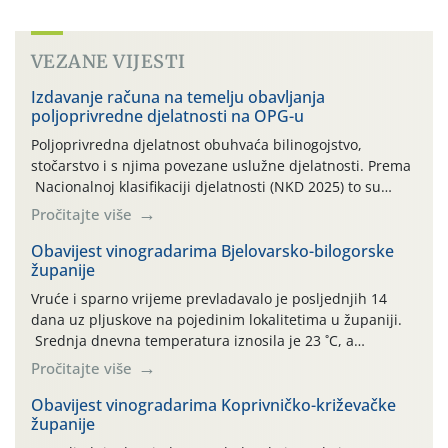
VEZANE VIJESTI
Izdavanje računa na temelju obavljanja
poljoprivredne djelatnosti na OPG-u
Poljoprivredna djelatnost obuhvaća bilinogojstvo,
stočarstvo i s njima povezane uslužne djelatnosti. Prema
Nacionalnoj klasifikaciji djelatnosti (NKD 2025) to su
skupne 01.1, 01.2, 01.3, 01.4, 01.5 i 01.6. Djelatnost
Pročitajte više
prerade poljoprivrednih proizvoda je svako djelovanje na
poljoprivredni proizvod čiji je rezultat proizvod koji
Obavijest vinogradarima Bjelovarsko-bilogorske
županije
također može biti poljoprivredni proizvod poput npr.
maslinovog ulja, bučinog ulja, vino od […]
Vruće i sparno vrijeme prevladavalo je posljednjih 14
dana uz pljuskove na pojedinim lokalitetima u županiji.
Srednja dnevna temperatura iznosila je 23 ˚C, a
maksimalne su posljednjih dana dosezale do 35 ˚C.
Pročitajte više
Simptome plamenjače vinove loze (Plasmoparas
viticola) vidljivi su na zapercima i vršnom mladom lišću.
Obavijest vinogradarima Koprivničko-križevačke
županije
Kako bi i dalje održali zdravu lisnu masu u zaštiti je
moguće […]