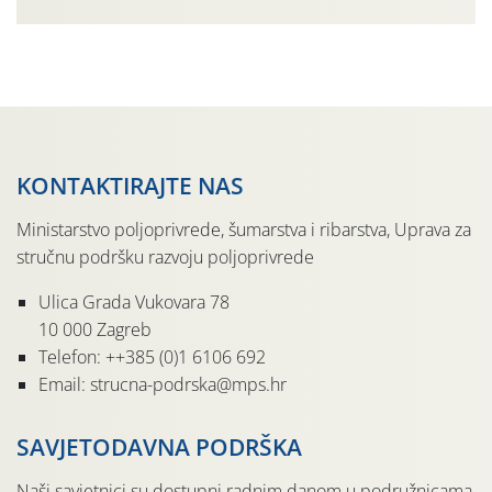
organizaciji PZ Putniković, Zadružni savez Dalmacije,
Udruga Dalmika i općina Ston. Manifestacija, koja se već
sedmu godinu zaredom održava u sklopu proslave Dana
svete […]
KONTAKTIRAJTE NAS
Ministarstvo poljoprivrede, šumarstva i ribarstva, Uprava za
stručnu podršku razvoju poljoprivrede
Ulica Grada Vukovara 78
10 000 Zagreb
Telefon: ++385 (0)1 6106 692
Email: strucna-podrska@mps.hr
SAVJETODAVNA PODRŠKA
Naši savjetnici su dostupni radnim danom u podružnicama