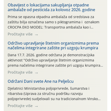
Obavijest o lokacijama sakupljanja otpadne
ambalaže od pesticida za kolovoz 2026. godine
Prima se opasna otpadna ambalaža od sredstava za
zaštitu bilja označena samo s piktogramima i oznakom
CROCPA EKO MODEL: Transportna ambalaža kao i
ambalaža drugih proizvoda koji nisu sredstva za zaštitu
Pročitajte više
bilja (npr. ambalaža od mineralnih gnojiva,) se ne
prihvaća. Korisnicima je osiguran besplatni povrat
Održivo upravljanje štetnim organizmima prema
načelima integrirane zaštite pri uzgoju krumpira
prazne ambalaže isključivo ovih tvrtki: AGROCHEM-MAKS,
AGRONOM, ALBAUGH TKI* (PINUS […]
Dana 17.7. 2026. godine održana je demonstracijska
aktivnost "Održivo upravljanje štetnim organizmima
prema načelima integrirane zaštite pri uzgoju krumpira"
na pokusnom polju "Poredje", kraj naselja Belica (ARKOD
Pročitajte više
parcela ID 2445031) (središnji dio Međimurske županije).
Održani Dani svete Ane na Pelješcu
Djelatnici Ministarstva poljoprivrede, šumarstva i
ribarstva (Uprava za stručnu podršku razvoju
poljoprivrede) sudjelovali su na tradicionalnom Vinskom
forumu, održanom 24.07.2026. godine u Domu vinarske
Pročitajte više
tradicije u Putnikovićima na poluotoku Pelješcu, u