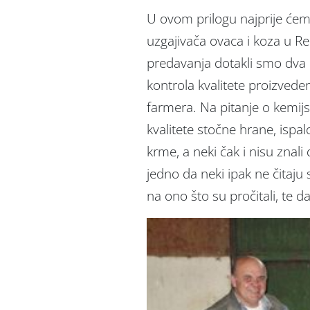
U ovom prilogu najprije ćem
uzgajivača ovaca i koza u Re
predavanja dotakli smo dva 
kontrola kvalitete proizved
farmera. Na pitanje o kemij
kvalitete stočne hrane, ispal
krme, a neki čak i nisu znal
jedno da neki ipak ne čitaju 
na ono što su pročitali, te d