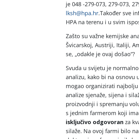
je 048 -279-073, 279-073, 279
lksh@hpa.hr
.Također sve i
HPA na terenu i u svim isp
Zašto su važne kemijske ana
Švicarskoj, Austriji, Italiji, 
se, „odakle je ovaj došao“?
Svuda u svijetu je normalno
analizu, kako bi na osnovu 
mogao organizirati najbolj
analize sjenaže, sijena i si
proizvodnji i spremanju vo
s jednim farmerom koji ima 4
isključivo odgovoran
za kv
silaže. Na ovoj farmi bilo n