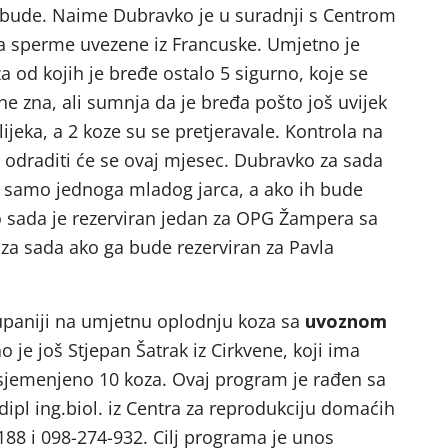
ga bude. Naime Dubravko je u suradnji s Centrom
za sperme uvezene iz Francuske. Umjetno je
 od kojih je bređe ostalo 5 sigurno, koje se
 ne zna, ali sumnja da je bređa pošto još uvijek
ijeka, a 2 koze su se pretjeravale. Kontrola na
odraditi će se ovaj mjesec. Dubravko za sada
i samo jednoga mladog jarca, a ako ih bude
 Do sada je rezerviran jedan za OPG Žampera sa
 za sada ako ga bude rezerviran za Pavla
upaniji na umjetnu oplodnju koza sa
uvoznom
ao je još Stjepan Šatrak iz Cirkvene, koji ima
osjemenjeno 10 koza. Ovaj program je rađen sa
ipl ing.biol. iz Centra za reprodukciju domaćih
-188 i 098-274-932. Cilj programa je unos