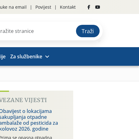
uke na email
Povijest
Kontakt
Traži
ije
Za službenike
VEZANE VIJESTI
Obavijest o lokacijama
sakupljanja otpadne
ambalaže od pesticida za
kolovoz 2026. godine
Prima se opasna otpadna