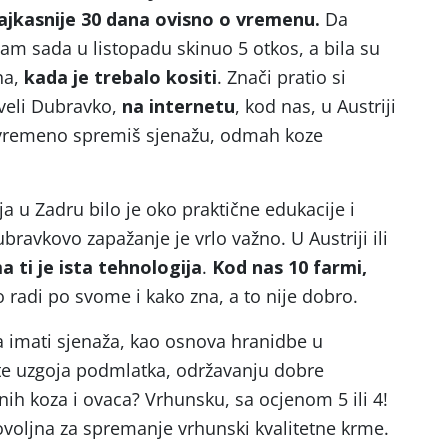
najkasnije 30 dana ovisno o vremenu.
Da
am sada u listopadu skinuo 5 otkos, a bila su
na,
kada je trebalo kositi
. Znači pratio si
veli Dubravko,
na internetu
, kod nas, u Austriji
vovremeno spremiš sjenažu, odmah koze
a u Zadru bilo je oko praktične edukacije i
ravkovo zapažanje je vrlo važno. U Austriji ili
 ti je ista tehnologija
.
Kod nas 10 farmi,
 radi po svome i kako zna, a to nije dobro.
ba imati sjenaža, kao osnova hranidbe u
 te uzgoja podmlatka, održavanju dobre
dnih koza i ovaca? Vrhunsku, sa ocjenom 5 ili 4!
ovoljna za spremanje vrhunski kvalitetne krme.