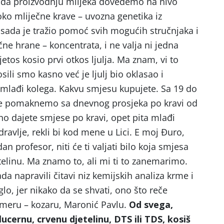
o da proizvodnju mlijeka dovedemo na nivo
ko mliječne krave – uvozna genetika iz
sada je tražio pomoć svih mogućih stručnjaka i
čne hrane – koncentrata, i ne valja ni jedna
etos kosio prvi otkos ljulja. Ma znam, vi to
ili smo kasno već je ljulj bio oklasao i
 mlađi kolega. Kakvu smjesu kupujete. Sa 19 do
 se pomaknemo sa dnevnog prosjeka po kravi od
vno dajete smjese po kravi, opet pita mlađi
dravlje, rekli bi kod mene u Lici. E moj Đuro,
an profesor, niti će ti valjati bilo koja smjesa
etelinu. Ma znamo to, ali mi ti to zanemarimo.
 napravili čitavi niz kemijskih analiza krme i
o, jer nikako da se shvati, ono što reče
meru – kozaru, Maronić Pavlu.
Od svega,
, lucernu, crvenu djetelinu, DTS ili TDS, kosiš