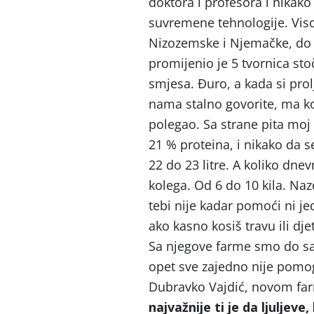
doktora i profesora i nikak
suvremene tehnologije. Viso
Nizozemske i Njemačke, do 
promijenio je 5 tvornica sto
smjesa. Đuro, a kada si prolj
nama stalno govorite, ma kos
polegao. Sa strane pita moj
21 % proteina, i nikako da
22 do 23 litre. A koliko dne
kolega. Od 6 do 10 kila. Naz
tebi nije kadar pomoći ni jed
ako kasno kosiš travu ili dj
Sa njegove farme smo do sada
opet sve zajedno nije pomogl
Dubravko Vajdić, novom far
najvažnije ti je da ljuljeve