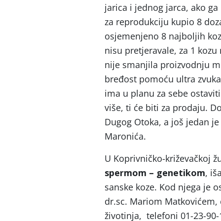
jarica i jednog jarca, ako 
za reprodukciju kupio 8 do
osjemenjeno 8 najboljih koza
nisu pretjeravale, za 1 kozu
nije smanjila proizvodnju ml
bređost pomoću ultra zvuka 
ima u planu za sebe ostavit
više, ti će biti za prodaju.
Dugog Otoka, a još jedan je
Maronića.
U Koprivničko-križevačkoj ž
spermom – genetikom
, iš
sanske koze. Kod njega je 
dr.sc. Mariom Matkovićem, d
životinja, telefoni 01-23-90