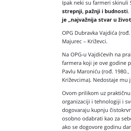
Ipak neki su farmeri skinul
strepnji, pažnji i budnosti
.
je „najvažnija stvar u živo
OPG Dubravka Vajdića (rođ. 
Majurec – Križevci.
Na OPG-u Vajdićevih na pr
farmera koji je ove godine 
Pavlu Maroniću (rođ. 1980.,
Križevcima). Nedostaje mu jo
Ovom prilikom uz praktičnu 
organizaciji i tehnologiji i
dogovaraju kupnju čistokrvn
osobno odabrati kao za seb
ako se dogovore godinu dana