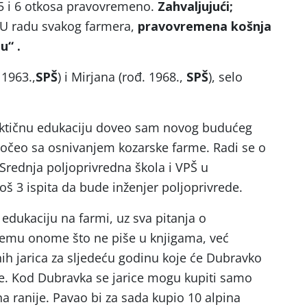
i 5 i 6 otkosa pravovremeno.
Zahvaljujući;
 U radu svakog farmera,
pravovremena košnja
tu“
.
1963.,
SPŠ
) i Mirjana (rođ. 1968.,
SPŠ
), selo
aktičnu edukaciju doveo sam novog budućeg
počeo sa osnivanjem kozarske farme. Radi se o
 Srednja poljoprivredna škola i VPŠ u
š 3 ispita da bude inženjer poljoprivrede.
edukaciju na farmi, uz sva pitanja o
 svemu onome što ne piše u knjigama, već
ih jarica za sljedeću godinu koje će Dubravko
e. Kod Dubravka se jarice mogu kupiti samo
 ranije. Pavao bi za sada kupio 10 alpina