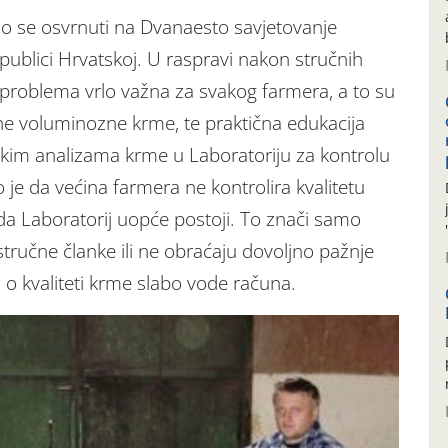
o se osvrnuti na Dvanaesto savjetovanje
publici Hrvatskoj. U raspravi nakon stručnih
problema vrlo važna za svakog farmera, a to su
ene voluminozne krme, te praktična edukacija
skim analizama krme u Laboratoriju za kontrolu
o je da većina farmera ne kontrolira kvalitetu
i da Laboratorij uopće postoji. To znači samo
stručne članke ili ne obraćaju dovoljno pažnje
a o kvaliteti krme slabo vode računa.