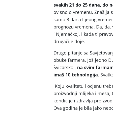
svakih 21 do 25 dana, do 
ovisno o vremenu. Znaš ja s
samo 3 dana lijepog vreme
prognozu vremena. Da, da, 
i Njemačkoj, i kada ti pra
drugačije doje.
Drugo pitanje sa Savjetovanj
obuke farmera. Još jedno Dub
Švicarskoj,
na svim farmama
imaš 10 tehnologija.
Svatko
Koju kvalitetu i ocjenu tre
proizvodnji mlijeka i mesa,
kondicije i zdravlja proizvo
Ova godina je bila jako nep