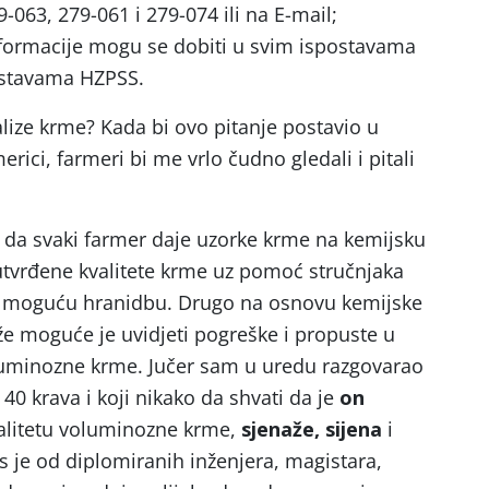
-063, 279-061 i 279-074 ili na E-mail;
nformacije mogu se dobiti u svim ispostavama
ostavama HZPSS.
lize krme? Kada bi ovo pitanje postavio u
Americi, farmeri bi me vrlo čudno gledali i pitali
 da svaki farmer daje uzorke krme na kemijsku
utvrđene kvalitete krme uz pomoć stručnjaka
u moguću hranidbu. Drugo na osnovu kemijske
laže moguće je uvidjeti pogreške i propuste u
luminozne krme. Jučer sam u uredu razgovarao
0 krava i koji nikako da shvati da je
on
alitetu voluminozne krme,
sjenaže, sijena
i
as je od diplomiranih inženjera, magistara,