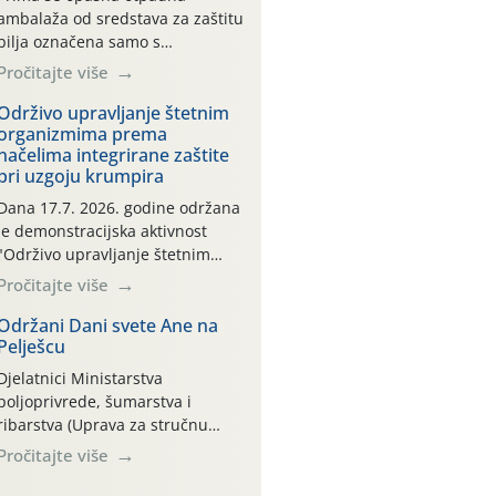
ambalaža od sredstava za zaštitu
bilja označena samo s
piktogramima i oznakom
Pročitajte više
CROCPA EKO MODEL:
Transportna ambalaža kao i
Održivo upravljanje štetnim
organizmima prema
ambalaža drugih proizvoda koji
načelima integrirane zaštite
nisu sredstva za zaštitu bilja
pri uzgoju krumpira
(npr. ambalaža od mineralnih
gnojiva,) se ne prihvaća.
Dana 17.7. 2026. godine održana
Korisnicima je osiguran
je demonstracijska aktivnost
besplatni povrat prazne
"Održivo upravljanje štetnim
ambalaže isključivo ovih tvrtki:
organizmima prema načelima
Pročitajte više
AGROCHEM-MAKS, AGRONOM,
integrirane zaštite pri uzgoju
ALBAUGH TKI* (PINUS […]
krumpira" na pokusnom polju
Održani Dani svete Ane na
Pelješcu
"Poredje", kraj naselja Belica
(ARKOD parcela ID 2445031)
Djelatnici Ministarstva
(središnji dio Međimurske
poljoprivrede, šumarstva i
županije).
ribarstva (Uprava za stručnu
podršku razvoju poljoprivrede)
Pročitajte više
sudjelovali su na tradicionalnom
Vinskom forumu, održanom