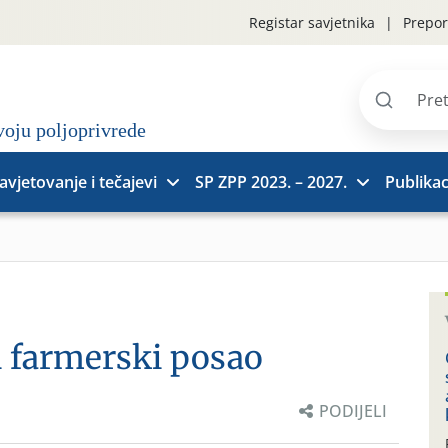
Registar savjetnika
Prepor
Pretraži
stranice
avjetovanje i tečajevi
SP ZPP 2023. – 2027.
Publikac
 farmerski posao
PODIJELI