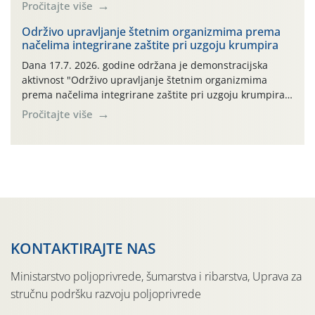
ambalaža drugih proizvoda koji nisu sredstva za zaštitu
Pročitajte više
bilja (npr. ambalaža od mineralnih gnojiva,) se ne
prihvaća. Korisnicima je osiguran besplatni povrat
Održivo upravljanje štetnim organizmima prema
načelima integrirane zaštite pri uzgoju krumpira
prazne ambalaže isključivo ovih tvrtki: AGROCHEM-MAKS,
AGRONOM, ALBAUGH TKI* (PINUS […]
Dana 17.7. 2026. godine održana je demonstracijska
aktivnost "Održivo upravljanje štetnim organizmima
prema načelima integrirane zaštite pri uzgoju krumpira"
na pokusnom polju "Poredje", kraj naselja Belica (ARKOD
Pročitajte više
parcela ID 2445031) (središnji dio Međimurske županije).
KONTAKTIRAJTE NAS
Ministarstvo poljoprivrede, šumarstva i ribarstva, Uprava za
stručnu podršku razvoju poljoprivrede