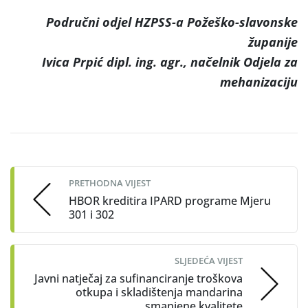
Područni odjel HZPSS-a Požeško-slavonske
županije
Ivica Prpić dipl. ing. agr., načelnik Odjela za
mehanizaciju
Post
navigation
PRETHODNA VIJEST
HBOR kreditira IPARD programe Mjeru
301 i 302
SLJEDEĆA VIJEST
Javni natječaj za sufinanciranje troškova
otkupa i skladištenja mandarina
smanjene kvalitete