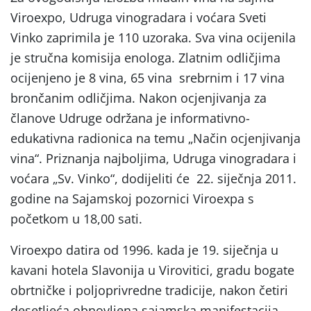
Viroexpo, Udruga vinogradara i voćara Sveti
Vinko zaprimila je 110 uzoraka. Sva vina ocijenila
je stručna komisija enologa. Zlatnim odličjima
ocijenjeno je 8 vina, 65 vina srebrnim i 17 vina
brončanim odličjima. Nakon ocjenjivanja za
članove Udruge održana je informativno-
edukativna radionica na temu „Način ocjenjivanja
vina“. Priznanja najboljima, Udruga vinogradara i
voćara „Sv. Vinko“, dodijeliti će 22. siječnja 2011.
godine na Sajamskoj pozornici Viroexpa s
početkom u 18,00 sati.
Viroexpo datira od 1996. kada je 19. siječnja u
kavani hotela Slavonija u Virovitici, gradu bogate
obrtničke i poljoprivredne tradicije, nakon četiri
desetljeća obnovljena sajamska manifestacija.