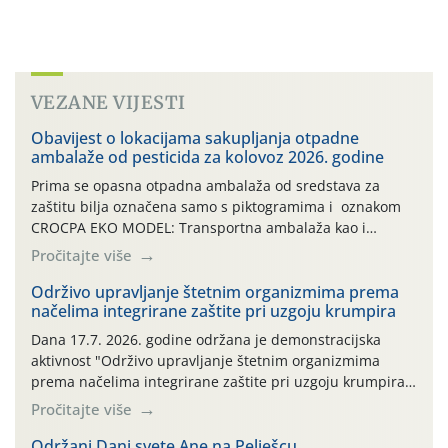
VEZANE VIJESTI
Obavijest o lokacijama sakupljanja otpadne
ambalaže od pesticida za kolovoz 2026. godine
Prima se opasna otpadna ambalaža od sredstava za
zaštitu bilja označena samo s piktogramima i oznakom
CROCPA EKO MODEL: Transportna ambalaža kao i
ambalaža drugih proizvoda koji nisu sredstva za zaštitu
Pročitajte više
bilja (npr. ambalaža od mineralnih gnojiva,) se ne
prihvaća. Korisnicima je osiguran besplatni povrat
Održivo upravljanje štetnim organizmima prema
načelima integrirane zaštite pri uzgoju krumpira
prazne ambalaže isključivo ovih tvrtki: AGROCHEM-MAKS,
AGRONOM, ALBAUGH TKI* (PINUS […]
Dana 17.7. 2026. godine održana je demonstracijska
aktivnost "Održivo upravljanje štetnim organizmima
prema načelima integrirane zaštite pri uzgoju krumpira"
na pokusnom polju "Poredje", kraj naselja Belica (ARKOD
Pročitajte više
parcela ID 2445031) (središnji dio Međimurske županije).
Održani Dani svete Ane na Pelješcu