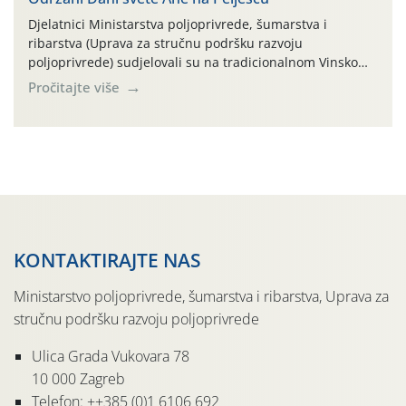
Djelatnici Ministarstva poljoprivrede, šumarstva i
ribarstva (Uprava za stručnu podršku razvoju
poljoprivrede) sudjelovali su na tradicionalnom Vinskom
forumu, održanom 24.07.2026. godine u Domu vinarske
Pročitajte više
tradicije u Putnikovićima na poluotoku Pelješcu, u
organizaciji PZ Putniković, Zadružni savez Dalmacije,
Udruga Dalmika i općina Ston. Manifestacija, koja se već
sedmu godinu zaredom održava u sklopu proslave Dana
svete […]
KONTAKTIRAJTE NAS
Ministarstvo poljoprivrede, šumarstva i ribarstva, Uprava za
stručnu podršku razvoju poljoprivrede
Ulica Grada Vukovara 78
10 000 Zagreb
Telefon: ++385 (0)1 6106 692