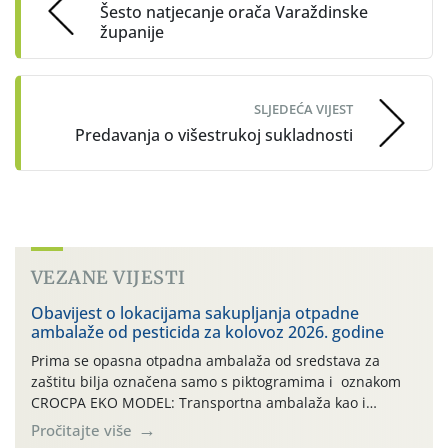
Šesto natjecanje orača Varaždinske
županije
SLJEDEĆA VIJEST
Predavanja o višestrukoj sukladnosti
VEZANE VIJESTI
Obavijest o lokacijama sakupljanja otpadne
ambalaže od pesticida za kolovoz 2026. godine
Prima se opasna otpadna ambalaža od sredstava za
zaštitu bilja označena samo s piktogramima i oznakom
CROCPA EKO MODEL: Transportna ambalaža kao i
ambalaža drugih proizvoda koji nisu sredstva za zaštitu
Pročitajte više
bilja (npr. ambalaža od mineralnih gnojiva,) se ne