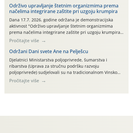
prihvaća. Korisnicima je osiguran besplatni povrat
Održivo upravljanje štetnim organizmima prema
načelima integrirane zaštite pri uzgoju krumpira
prazne ambalaže isključivo ovih tvrtki: AGROCHEM-MAKS,
AGRONOM, ALBAUGH TKI* (PINUS […]
Dana 17.7. 2026. godine održana je demonstracijska
aktivnost "Održivo upravljanje štetnim organizmima
prema načelima integrirane zaštite pri uzgoju krumpira"
na pokusnom polju "Poredje", kraj naselja Belica (ARKOD
Pročitajte više
parcela ID 2445031) (središnji dio Međimurske županije).
Održani Dani svete Ane na Pelješcu
Djelatnici Ministarstva poljoprivrede, šumarstva i
ribarstva (Uprava za stručnu podršku razvoju
poljoprivrede) sudjelovali su na tradicionalnom Vinskom
forumu, održanom 24.07.2026. godine u Domu vinarske
Pročitajte više
tradicije u Putnikovićima na poluotoku Pelješcu, u
organizaciji PZ Putniković, Zadružni savez Dalmacije,
Udruga Dalmika i općina Ston. Manifestacija, koja se već
sedmu godinu zaredom održava u sklopu proslave Dana
svete […]