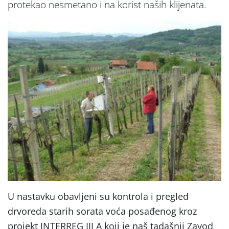
protekao nesmetano i na korist naših klijenata.
U nastavku obavljeni su kontrola i pregled
drvoreda starih sorata voća posađenog kroz
projekt INTERREG III A koji je naš tadašnji Zavod