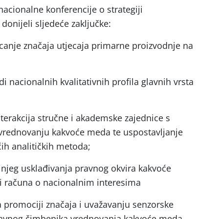
nacionalne konferencije o strategiji
donijeli sljedeće zaključke:
icanje značaja utjecaja primarne proizvodnje na
di nacionalnih kvalitativnih profila glavnih vrsta
terakcija stručne i akademske zajednice s
rednovanju kakvoće meda te uspostavljanje
ćih analitičkih metoda;
jnjeg usklađivanja pravnog okvira kakvoće
ći računa o nacionalnim interesima
na promociji značaja i uvažavanju senzorske
tavnog čimbenika vrednovanja kakvoće meda.