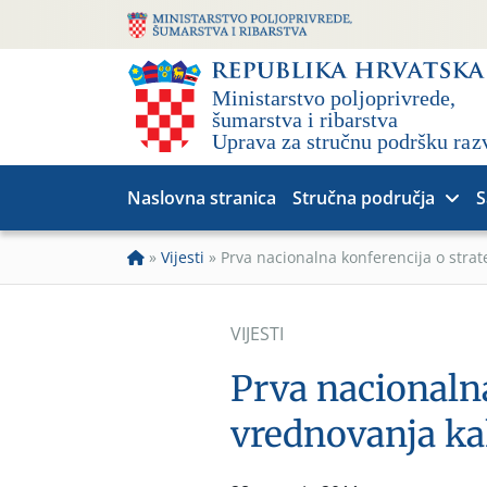
Naslovna stranica
Stručna područja
S
»
Vijesti
»
Prva nacionalna konferencija o stra
VIJESTI
Prva nacionalna
vrednovanja k