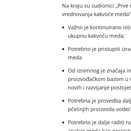
Na kraju su sudionici „Prve 
vrednovanja kakvoće meda“
Važno je kontinuirano ist
ukupnu kakvoću meda;
Potrebno je pristupiti izra
meda
Od iznimnog je značaja in
proizvođačkom bazom u v
novih i razvijanje postoje
Potrebna je provedba dal
pčelinjih proizvoda vode
Potrebno je dalje raditi 
analize meda kao neizos