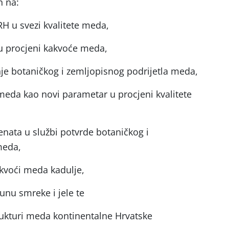
n na:
RH u svezi kvalitete meda,
 u procjeni kakvoće meda,
je botaničkog i zemljopisnog podrijetla meda,
 meda kao novi parametar u procjeni kvalitete
nata u službi potvrde botaničkog i
meda,
kvoći meda kadulje,
unu smreke i jele te
ukturi meda kontinentalne Hrvatske