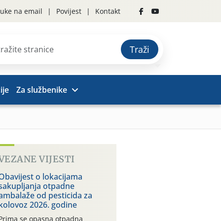
uke na email
Povijest
Kontakt
Traži
ije
Za službenike
VEZANE VIJESTI
Obavijest o lokacijama
sakupljanja otpadne
ambalaže od pesticida za
kolovoz 2026. godine
Prima se opasna otpadna