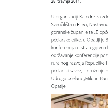
28. travnja 2011.
U organizaciji Katedre za zd
Sveučilišta u Rijeci, Nastav
goranske županije te „Biopč
pčelarske etike, u Opatiji je
konferencija o strategiji vr
održavanje konferencije pozdr
ruralnog razvoja Republike 
pčelarski savez, Udruženje 
Udruga pčelara „Milutin Bara
Opatije.