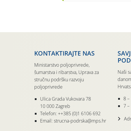
KONTAKTIRAJTE NAS
SAV
POD
Ministarstvo poljoprivrede,
Naši s
šumarstva i ribarstva, Uprava za
danom
stručnu podršku razvoju
Hrvats
poljoprivrede
8 –
Ulica Grada Vukovara 78
7 – 
10 000 Zagreb
Telefon: ++385 (0)1 6106 692
Adr
Email: strucna-podrska@mps.hr