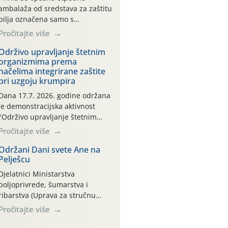
ambalaža od sredstava za zaštitu
bilja označena samo s
piktogramima i oznakom
Pročitajte više
CROCPA EKO MODEL:
Transportna ambalaža kao i
Održivo upravljanje štetnim
organizmima prema
ambalaža drugih proizvoda koji
načelima integrirane zaštite
nisu sredstva za zaštitu bilja
pri uzgoju krumpira
(npr. ambalaža od mineralnih
gnojiva,) se ne prihvaća.
Dana 17.7. 2026. godine održana
Korisnicima je osiguran
je demonstracijska aktivnost
besplatni povrat prazne
"Održivo upravljanje štetnim
ambalaže isključivo ovih tvrtki:
organizmima prema načelima
Pročitajte više
AGROCHEM-MAKS, AGRONOM,
integrirane zaštite pri uzgoju
ALBAUGH TKI* (PINUS […]
krumpira" na pokusnom polju
Održani Dani svete Ane na
Pelješcu
"Poredje", kraj naselja Belica
(ARKOD parcela ID 2445031)
Djelatnici Ministarstva
(središnji dio Međimurske
poljoprivrede, šumarstva i
županije).
ribarstva (Uprava za stručnu
podršku razvoju poljoprivrede)
Pročitajte više
sudjelovali su na tradicionalnom
Vinskom forumu, održanom