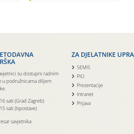
JETODAVNA
ZA DJELATNIKE UPR
RŠKA
SEMIS
avjetnici su dostupni radnim
PIO
 u podružnicama diljem
Prezentacije
ke.
Intranet
 16 sati (Grad Zagreb)
Prijava
15 sati (Ispostave)
esar savjetnika