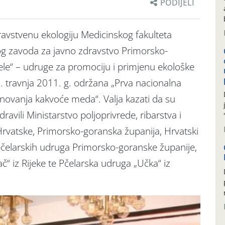
PODIJELI
ravstvenu ekologiju Medicinskog fakulteta
nog zavoda za javno zdravstvo Primorsko-
ele“ – udruge za promociju i primjenu ekološke
 8. travnja 2011. g. održana „Prva nacionalna
ednovanja kakvoće meda“. Valja kazati da su
avili Ministarstvo poljoprivrede, ribarstva i
Hrvatske, Primorsko-goranska županija, Hrvatski
pčelarskih udruga Primorsko-goranske županije,
č“ iz Rijeke te Pčelarska udruga „Učka“ iz