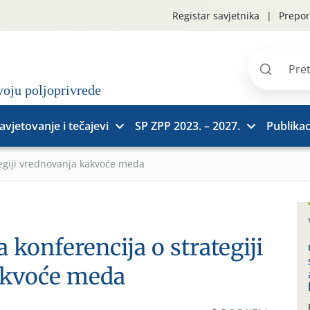
Registar savjetnika
Prepor
Pretraži
stranice
avjetovanje i tečajevi
SP ZPP 2023. – 2027.
Publikac
tegiji vrednovanja kakvoće meda
 konferencija o strategiji
akvoće meda