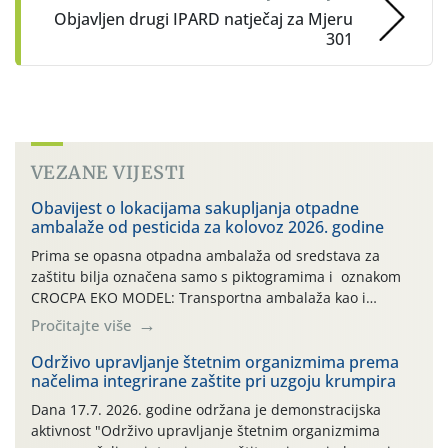
Objavljen drugi IPARD natječaj za Mjeru
301
VEZANE VIJESTI
Obavijest o lokacijama sakupljanja otpadne
ambalaže od pesticida za kolovoz 2026. godine
Prima se opasna otpadna ambalaža od sredstava za
zaštitu bilja označena samo s piktogramima i oznakom
CROCPA EKO MODEL: Transportna ambalaža kao i
ambalaža drugih proizvoda koji nisu sredstva za zaštitu
Pročitajte više
bilja (npr. ambalaža od mineralnih gnojiva,) se ne
prihvaća. Korisnicima je osiguran besplatni povrat
Održivo upravljanje štetnim organizmima prema
načelima integrirane zaštite pri uzgoju krumpira
prazne ambalaže isključivo ovih tvrtki: AGROCHEM-MAKS,
AGRONOM, ALBAUGH TKI* (PINUS […]
Dana 17.7. 2026. godine održana je demonstracijska
aktivnost "Održivo upravljanje štetnim organizmima