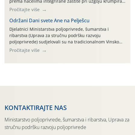
prema načelima integrirane zaštite pri uzgoju krumpira"
na pokusnom polju "Poredje", kraj naselja Belica (ARKOD
Pročitajte više
parcela ID 2445031) (središnji dio Međimurske županije).
Održani Dani svete Ane na Pelješcu
Djelatnici Ministarstva poljoprivrede, šumarstva i
ribarstva (Uprava za stručnu podršku razvoju
poljoprivrede) sudjelovali su na tradicionalnom Vinskom
forumu, održanom 24.07.2026. godine u Domu vinarske
Pročitajte više
tradicije u Putnikovićima na poluotoku Pelješcu, u
organizaciji PZ Putniković, Zadružni savez Dalmacije,
Udruga Dalmika i općina Ston. Manifestacija, koja se već
sedmu godinu zaredom održava u sklopu proslave Dana
svete […]
KONTAKTIRAJTE NAS
Ministarstvo poljoprivrede, šumarstva i ribarstva, Uprava za
stručnu podršku razvoju poljoprivrede